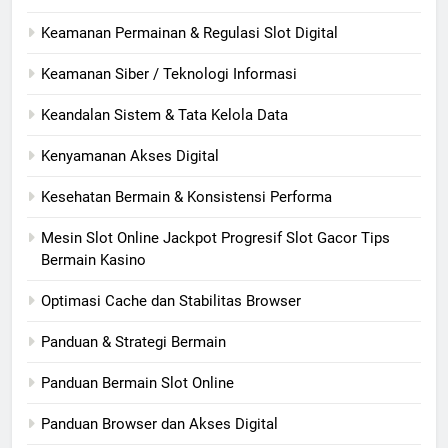
Keamanan Permainan & Regulasi Slot Digital
Keamanan Siber / Teknologi Informasi
Keandalan Sistem & Tata Kelola Data
Kenyamanan Akses Digital
Kesehatan Bermain & Konsistensi Performa
Mesin Slot Online Jackpot Progresif Slot Gacor Tips
Bermain Kasino
Optimasi Cache dan Stabilitas Browser
Panduan & Strategi Bermain
Panduan Bermain Slot Online
Panduan Browser dan Akses Digital