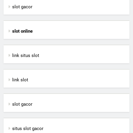
slot gacor
slot online
link situs slot
link slot
slot gacor
situs s
lot gacor