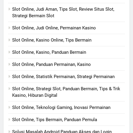
Slot Online, Judi Aman, Tips Slot, Review Situs Slot,
Strategi Bermain Slot
Slot Online, Judi Online, Permainan Kasino
Slot Online, Kasino Online, Tips Bermain
Slot Online, Kasino, Panduan Bermain
Slot Online, Panduan Permainan, Kasino
Slot Online, Statistik Permainan, Strategi Permainan
Slot Online, Strategi Slot, Panduan Bermain, Tips & Trik
Kasino, Hiburan Digital
Slot Online, Teknologi Gaming, Inovasi Permainan
Slot Online, Tips Bermain, Panduan Pemula
Solusi Masalah Android Panduan Akses dan Login