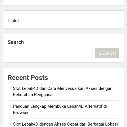
slot
Search
SEARCH
Recent Posts
Slot Lebah4D dan Cara Menyesuaikan Akses dengan
Kebutuhan Pengguna
Panduan Lengkap Membuka Lebah4D Alternatif di
Browser
Slot Lebah4D dengan Akses Cepat dari Berbagai Lokasi