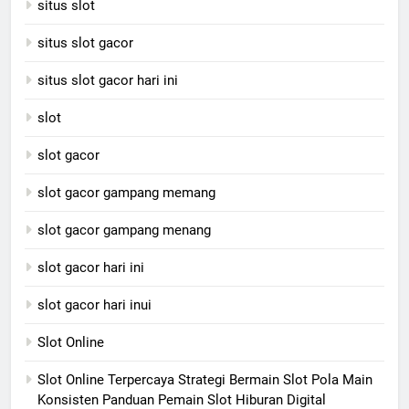
situs slot
situs slot gacor
situs slot gacor hari ini
slot
slot gacor
slot gacor gampang memang
slot gacor gampang menang
slot gacor hari ini
slot gacor hari inui
Slot Online
Slot Online Terpercaya Strategi Bermain Slot Pola Main
Konsisten Panduan Pemain Slot Hiburan Digital