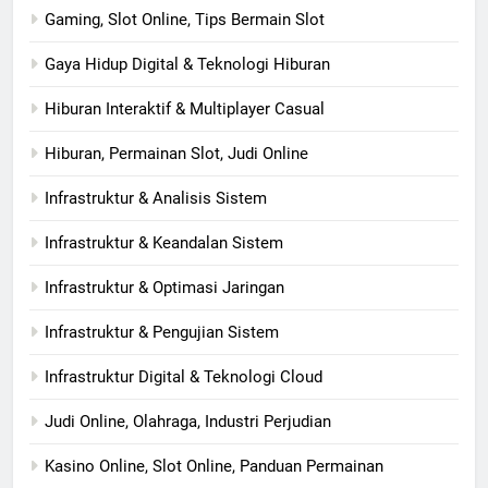
Gaming, Slot Online, Tips Bermain Slot
Gaya Hidup Digital & Teknologi Hiburan
Hiburan Interaktif & Multiplayer Casual
Hiburan, Permainan Slot, Judi Online
Infrastruktur & Analisis Sistem
Infrastruktur & Keandalan Sistem
Infrastruktur & Optimasi Jaringan
Infrastruktur & Pengujian Sistem
Infrastruktur Digital & Teknologi Cloud
Judi Online, Olahraga, Industri Perjudian
Kasino Online, Slot Online, Panduan Permainan