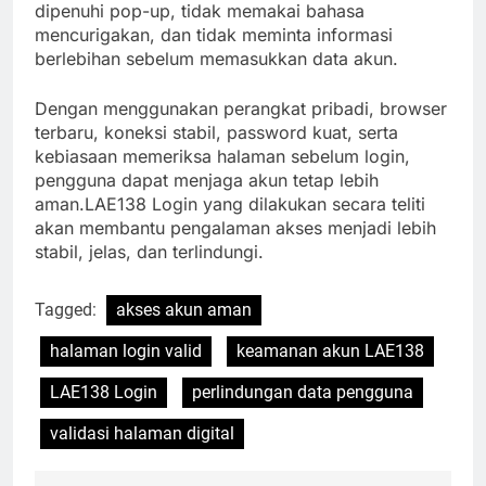
dipenuhi pop-up, tidak memakai bahasa
mencurigakan, dan tidak meminta informasi
berlebihan sebelum memasukkan data akun.
Dengan menggunakan perangkat pribadi, browser
terbaru, koneksi stabil, password kuat, serta
kebiasaan memeriksa halaman sebelum login,
pengguna dapat menjaga akun tetap lebih
aman.LAE138 Login yang dilakukan secara teliti
akan membantu pengalaman akses menjadi lebih
stabil, jelas, dan terlindungi.
Tagged:
akses akun aman
halaman login valid
keamanan akun LAE138
LAE138 Login
perlindungan data pengguna
validasi halaman digital