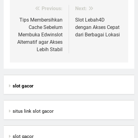
Previous:
Next:
Post
navigation
Tips Membersihkan
Slot Lebah4D
Cache Sebelum
dengan Akses Cepat
Membuka Edwinslot
dari Berbagai Lokasi
Alternatif agar Akses
Lebih Stabil
slot gacor
situs link slot gacor
slot gacor