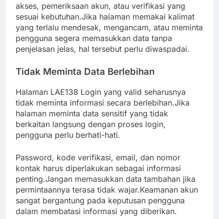
akses, pemeriksaan akun, atau verifikasi yang
sesuai kebutuhan.Jika halaman memakai kalimat
yang terlalu mendesak, mengancam, atau meminta
pengguna segera memasukkan data tanpa
penjelasan jelas, hal tersebut perlu diwaspadai.
Tidak Meminta Data Berlebihan
Halaman LAE138 Login yang valid seharusnya
tidak meminta informasi secara berlebihan.Jika
halaman meminta data sensitif yang tidak
berkaitan langsung dengan proses login,
pengguna perlu berhati-hati.
Password, kode verifikasi, email, dan nomor
kontak harus diperlakukan sebagai informasi
penting.Jangan memasukkan data tambahan jika
permintaannya terasa tidak wajar.Keamanan akun
sangat bergantung pada keputusan pengguna
dalam membatasi informasi yang diberikan.