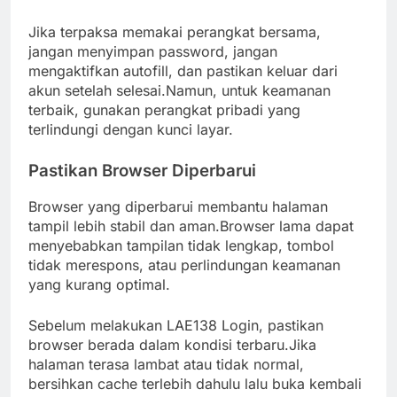
Jika terpaksa memakai perangkat bersama,
jangan menyimpan password, jangan
mengaktifkan autofill, dan pastikan keluar dari
akun setelah selesai.Namun, untuk keamanan
terbaik, gunakan perangkat pribadi yang
terlindungi dengan kunci layar.
Pastikan Browser Diperbarui
Browser yang diperbarui membantu halaman
tampil lebih stabil dan aman.Browser lama dapat
menyebabkan tampilan tidak lengkap, tombol
tidak merespons, atau perlindungan keamanan
yang kurang optimal.
Sebelum melakukan LAE138 Login, pastikan
browser berada dalam kondisi terbaru.Jika
halaman terasa lambat atau tidak normal,
bersihkan cache terlebih dahulu lalu buka kembali