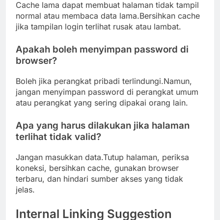
Cache lama dapat membuat halaman tidak tampil
normal atau membaca data lama.Bersihkan cache
jika tampilan login terlihat rusak atau lambat.
Apakah boleh menyimpan password di
browser?
Boleh jika perangkat pribadi terlindungi.Namun,
jangan menyimpan password di perangkat umum
atau perangkat yang sering dipakai orang lain.
Apa yang harus dilakukan jika halaman
terlihat tidak valid?
Jangan masukkan data.Tutup halaman, periksa
koneksi, bersihkan cache, gunakan browser
terbaru, dan hindari sumber akses yang tidak
jelas.
Internal Linking Suggestion