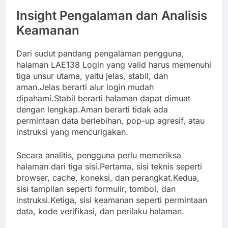
Insight Pengalaman dan Analisis
Keamanan
Dari sudut pandang pengalaman pengguna,
halaman LAE138 Login yang valid harus memenuhi
tiga unsur utama, yaitu jelas, stabil, dan
aman.Jelas berarti alur login mudah
dipahami.Stabil berarti halaman dapat dimuat
dengan lengkap.Aman berarti tidak ada
permintaan data berlebihan, pop-up agresif, atau
instruksi yang mencurigakan.
Secara analitis, pengguna perlu memeriksa
halaman dari tiga sisi.Pertama, sisi teknis seperti
browser, cache, koneksi, dan perangkat.Kedua,
sisi tampilan seperti formulir, tombol, dan
instruksi.Ketiga, sisi keamanan seperti permintaan
data, kode verifikasi, dan perilaku halaman.