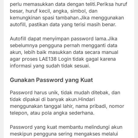
perlu memasukkan data dengan teliti.Periksa huruf
besar, huruf kecil, angka, simbol, dan
kemungkinan spasi tambahan.Jika menggunakan
autofill, pastikan data yang terisi masih benar.
Autofill dapat menyimpan password lama.Jika
sebelumnya pengguna pernah mengganti data
akun, lebih baik masukkan data secara manual
agar proses LAE138 Login tidak gagal karena
informasi yang sudah tidak sesuai.
Gunakan Password yang Kuat
Password harus unik, tidak mudah ditebak, dan
tidak dipakai di banyak akun.Hindari
menggunakan tanggal lahir, nama pribadi, nomor
telepon, atau pola angka sederhana.
Password yang kuat membantu melindungi akun
meskipun pengguna sering mengakses melalui