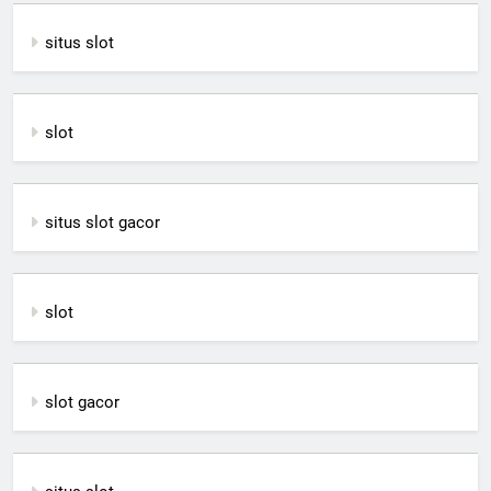
situs slot
slot
situs slot gacor
slot
slot gacor