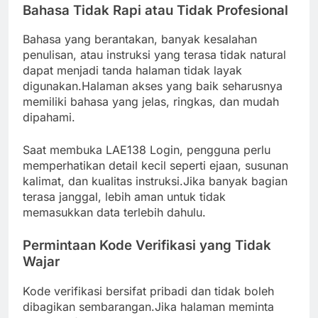
Bahasa Tidak Rapi atau Tidak Profesional
Bahasa yang berantakan, banyak kesalahan
penulisan, atau instruksi yang terasa tidak natural
dapat menjadi tanda halaman tidak layak
digunakan.Halaman akses yang baik seharusnya
memiliki bahasa yang jelas, ringkas, dan mudah
dipahami.
Saat membuka LAE138 Login, pengguna perlu
memperhatikan detail kecil seperti ejaan, susunan
kalimat, dan kualitas instruksi.Jika banyak bagian
terasa janggal, lebih aman untuk tidak
memasukkan data terlebih dahulu.
Permintaan Kode Verifikasi yang Tidak
Wajar
Kode verifikasi bersifat pribadi dan tidak boleh
dibagikan sembarangan.Jika halaman meminta