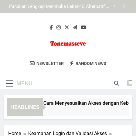
Skip
Slot Lebah4D dengan Akses Cepat dari Berbagai
to
Lokasi
content
Cara Mengenali Halaman LAE138 Login yang
Valid dengan Aman dan Teliti
Slot Lebah4D dan Cara Menyesuaikan Akses
dengan Kebutuhan Pengguna
Panduan Lengkap Membuka Lebah4D Alternatif di
Browser
Tonemasseve
Baca Inspirasi Gaya Hidup, Kreativitas,
Slot Lebah4D dengan Akses Cepat dari Berbagai
NEWSLETTER
RANDOM NEWS
Lokasi
Dan Kesehatan Di Blog Tonemasseve.
Cara Mengenali Halaman LAE138 Login yang
Untuk Hidup Yang Lebih Baik Dan
Valid dengan Aman dan Teliti
MENU
Produktif.
ot Lebah4D dan Cara Menyesuaikan Akses dengan Kebutuhan
HEADLINES
onths Ago
Home
Keamanan Login dan Validasi Akses