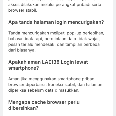
akses dilakukan melalui perangkat pribadi serta
browser stabil.
Apa tanda halaman login mencurigakan?
Tanda mencurigakan meliputi pop-up berlebihan,
bahasa tidak rapi, permintaan data tidak wajar,
pesan terlalu mendesak, dan tampilan berbeda
dari biasanya.
Apakah aman LAE138 Login lewat
smartphone?
Aman jika menggunakan smartphone pribadi,
browser diperbarui, koneksi stabil, dan halaman
diperiksa sebelum data dimasukkan.
Mengapa cache browser perlu
dibersihkan?