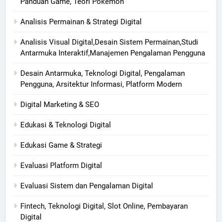
Panduan Game, Teori Pokémon
Analisis Permainan & Strategi Digital
Analisis Visual Digital,Desain Sistem Permainan,Studi
Antarmuka Interaktif,Manajemen Pengalaman Pengguna
Desain Antarmuka, Teknologi Digital, Pengalaman
Pengguna, Arsitektur Informasi, Platform Modern
Digital Marketing & SEO
Edukasi & Teknologi Digital
Edukasi Game & Strategi
Evaluasi Platform Digital
Evaluasi Sistem dan Pengalaman Digital
Fintech, Teknologi Digital, Slot Online, Pembayaran
Digital