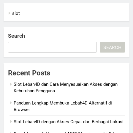
slot
Search
SEARCH
Recent Posts
Slot Lebah4D dan Cara Menyesuaikan Akses dengan
Kebutuhan Pengguna
Panduan Lengkap Membuka Lebah4D Alternatif di
Browser
Slot Lebah4D dengan Akses Cepat dari Berbagai Lokasi