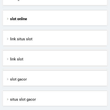
slot online
link situs slot
link slot
slot gacor
situs s
lot gacor