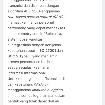
transmisi dan disimpan dengan
algoritma AES-256.Penggunaan
role-based access control (RBAC)
memastikan hanya personel
berwenang yang dapat mengakses
data telemetry sensitif.Selain itu,
sistem observabilitas
diintegrasikan dengan kebijakan
kepatuhan seperti
ISO 27001
dan
SOC 2 Type II
, yang menjamin
proses pemantauan berjalan
sesuai regulasi keamanan
informasi internasional.
Untuk meningkatkan efisiensi audit
dan kepatuhan, KAYA787
menggunakan
immutable logging
,
di mana semua log disimpan dalam
bentuk yang tidak dapat diubah