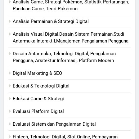
Analisis Game, Strategi Pokémon, Statistik Pertarungan,
Panduan Game, Teori Pokémon
Analisis Permainan & Strategi Digital
Analisis Visual Digital,Desain Sistem Permainan,Studi
Antarmuka Interaktif,Manajemen Pengalaman Pengguna
Desain Antarmuka, Teknologi Digital, Pengalaman
Pengguna, Arsitektur Informasi, Platform Modern
Digital Marketing & SEO
Edukasi & Teknologi Digital
Edukasi Game & Strategi
Evaluasi Platform Digital
Evaluasi Sistem dan Pengalaman Digital
Fintech, Teknologi Digital, Slot Online, Pembayaran