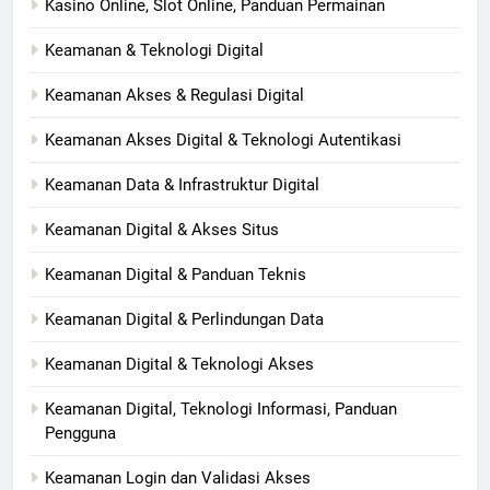
Kasino Online, Slot Online, Panduan Permainan
Keamanan & Teknologi Digital
Keamanan Akses & Regulasi Digital
Keamanan Akses Digital & Teknologi Autentikasi
Keamanan Data & Infrastruktur Digital
Keamanan Digital & Akses Situs
Keamanan Digital & Panduan Teknis
Keamanan Digital & Perlindungan Data
Keamanan Digital & Teknologi Akses
Keamanan Digital, Teknologi Informasi, Panduan
Pengguna
Keamanan Login dan Validasi Akses