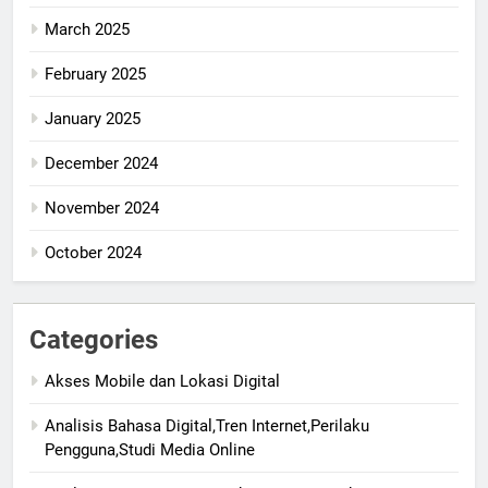
March 2025
February 2025
January 2025
December 2024
November 2024
October 2024
Categories
Akses Mobile dan Lokasi Digital
Analisis Bahasa Digital,Tren Internet,Perilaku
Pengguna,Studi Media Online