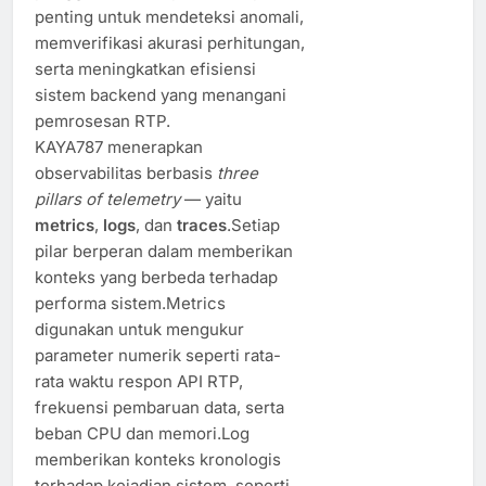
penting untuk mendeteksi anomali,
memverifikasi akurasi perhitungan,
serta meningkatkan efisiensi
sistem backend yang menangani
pemrosesan RTP.
KAYA787 menerapkan
observabilitas berbasis
three
pillars of telemetry
— yaitu
metrics
,
logs
, dan
traces
.Setiap
pilar berperan dalam memberikan
konteks yang berbeda terhadap
performa sistem.Metrics
digunakan untuk mengukur
parameter numerik seperti rata-
rata waktu respon API RTP,
frekuensi pembaruan data, serta
beban CPU dan memori.Log
memberikan konteks kronologis
terhadap kejadian sistem, seperti