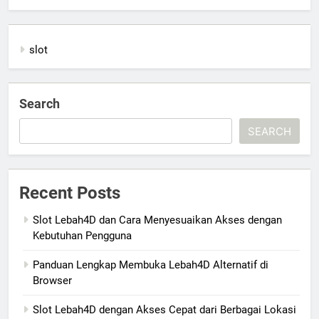
slot
Search
SEARCH
Recent Posts
Slot Lebah4D dan Cara Menyesuaikan Akses dengan
Kebutuhan Pengguna
Panduan Lengkap Membuka Lebah4D Alternatif di
Browser
Slot Lebah4D dengan Akses Cepat dari Berbagai Lokasi