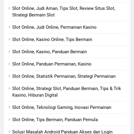
Slot Online, Judi Aman, Tips Slot, Review Situs Slot,
Strategi Bermain Slot
Slot Online, Judi Online, Permainan Kasino
Slot Online, Kasino Online, Tips Bermain
Slot Online, Kasino, Panduan Bermain
Slot Online, Panduan Permainan, Kasino
Slot Online, Statistik Permainan, Strategi Permainan
Slot Online, Strategi Slot, Panduan Bermain, Tips & Trik
Kasino, Hiburan Digital
Slot Online, Teknologi Gaming, Inovasi Permainan
Slot Online, Tips Bermain, Panduan Pemula
Solusi Masalah Android Panduan Akses dan Login