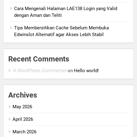
Cara Mengenali Halaman LAE138 Login yang Valid
dengan Aman dan Teliti
Tips Membersihkan Cache Sebelum Membuka
Edwinslot Alternatif agar Akses Lebih Stabil
Recent Comments
A WordPress Commenter
on
Hello world!
Archives
May 2026
April 2026
March 2026