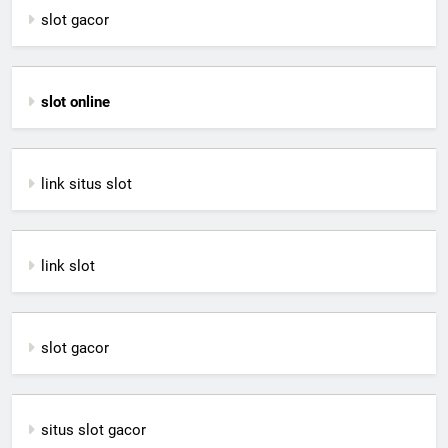
slot gacor
slot online
link situs slot
link slot
slot gacor
situs s
lot gacor