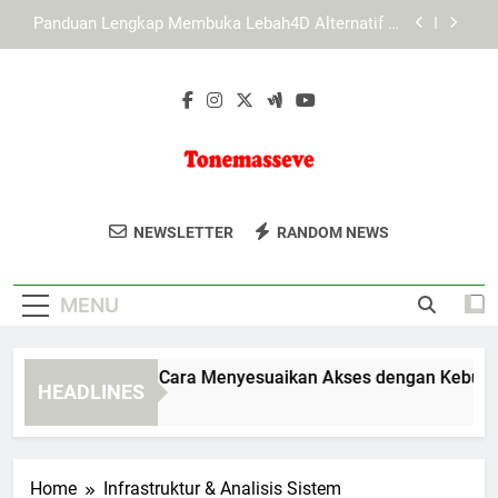
Skip
Slot Lebah4D dengan Akses Cepat dari Berbagai
to
Lokasi
content
Cara Mengenali Halaman LAE138 Login yang
Valid dengan Aman dan Teliti
Slot Lebah4D dan Cara Menyesuaikan Akses
dengan Kebutuhan Pengguna
Panduan Lengkap Membuka Lebah4D Alternatif di
Browser
Tonemasseve
Baca Inspirasi Gaya Hidup, Kreativitas,
Slot Lebah4D dengan Akses Cepat dari Berbagai
NEWSLETTER
RANDOM NEWS
Lokasi
Dan Kesehatan Di Blog Tonemasseve.
Cara Mengenali Halaman LAE138 Login yang
Untuk Hidup Yang Lebih Baik Dan
Valid dengan Aman dan Teliti
MENU
Produktif.
ot Lebah4D dan Cara Menyesuaikan Akses dengan Kebutuhan
HEADLINES
Months Ago
Home
Infrastruktur & Analisis Sistem