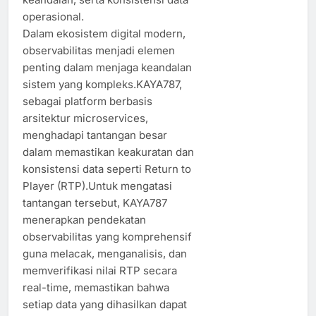
operasional.
Dalam ekosistem digital modern,
observabilitas menjadi elemen
penting dalam menjaga keandalan
sistem yang kompleks.KAYA787,
sebagai platform berbasis
arsitektur microservices,
menghadapi tantangan besar
dalam memastikan keakuratan dan
konsistensi data seperti Return to
Player (RTP).Untuk mengatasi
tantangan tersebut, KAYA787
menerapkan pendekatan
observabilitas yang komprehensif
guna melacak, menganalisis, dan
memverifikasi nilai RTP secara
real-time, memastikan bahwa
setiap data yang dihasilkan dapat