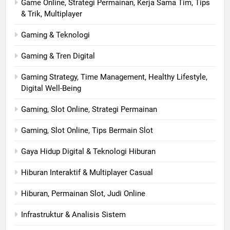
Game Online, Strategi Permainan, Kerja Sama Tim, Tips
& Trik, Multiplayer
Gaming & Teknologi
Gaming & Tren Digital
Gaming Strategy, Time Management, Healthy Lifestyle,
Digital Well-Being
Gaming, Slot Online, Strategi Permainan
Gaming, Slot Online, Tips Bermain Slot
Gaya Hidup Digital & Teknologi Hiburan
Hiburan Interaktif & Multiplayer Casual
Hiburan, Permainan Slot, Judi Online
Infrastruktur & Analisis Sistem