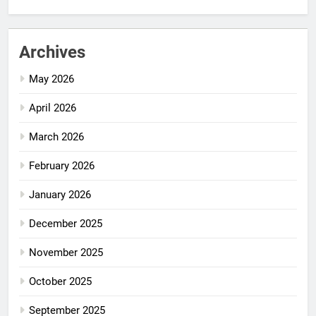
Archives
May 2026
April 2026
March 2026
February 2026
January 2026
December 2025
November 2025
October 2025
September 2025