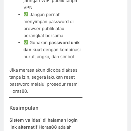
jaringan WiFi publik tanpa
VPN
Jangan pernah
menyimpan password di
browser publik atau
perangkat bersama
Gunakan
password unik
dan kuat
dengan kombinasi
huruf, angka, dan simbol
Jika merasa akun dicoba diakses
tanpa izin, segera lakukan reset
password melalui prosedur resmi
Horas88.
Kesimpulan
Sistem validasi di halaman login
link alternatif Horas88
adalah