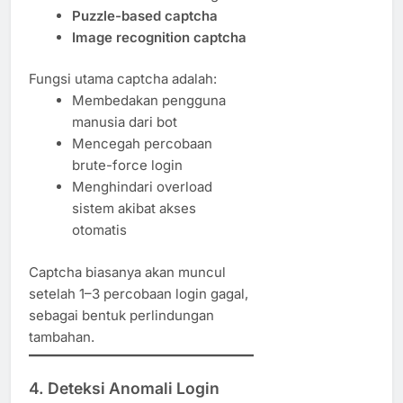
Puzzle-based captcha
Image recognition captcha
Fungsi utama captcha adalah:
Membedakan pengguna
manusia dari bot
Mencegah percobaan
brute-force login
Menghindari overload
sistem akibat akses
otomatis
Captcha biasanya akan muncul
setelah 1–3 percobaan login gagal,
sebagai bentuk perlindungan
tambahan.
4. Deteksi Anomali Login