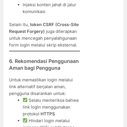
Injeksi konten jahat di jalur
komunikasi
Selain itu,
token CSRF (Cross-Site
Request Forgery)
juga diterapkan
untuk mencegah penyalahgunaan
form login melalui skrip eksternal.
6. Rekomendasi Penggunaan
Aman bagi Pengguna
Untuk memastikan login melalui
link alternatif berjalan aman,
pengguna disarankan untuk:
Selalu memeriksa bahwa
link login menggunakan
protokol
HTTPS
Hindari login melalui