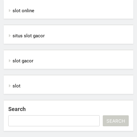
slot online
situs slot gacor
slot gacor
slot
Search
SEARCH