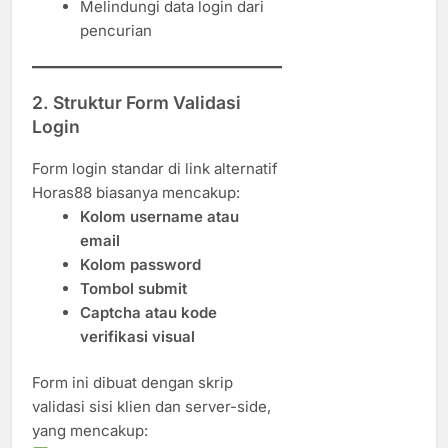
Melindungi data login dari
pencurian
2. Struktur Form Validasi
Login
Form login standar di link alternatif
Horas88 biasanya mencakup:
Kolom username atau
email
Kolom password
Tombol submit
Captcha atau kode
verifikasi visual
Form ini dibuat dengan skrip
validasi sisi klien dan server-side,
yang mencakup: