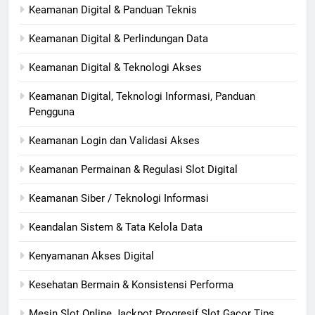
Keamanan Digital & Panduan Teknis
Keamanan Digital & Perlindungan Data
Keamanan Digital & Teknologi Akses
Keamanan Digital, Teknologi Informasi, Panduan
Pengguna
Keamanan Login dan Validasi Akses
Keamanan Permainan & Regulasi Slot Digital
Keamanan Siber / Teknologi Informasi
Keandalan Sistem & Tata Kelola Data
Kenyamanan Akses Digital
Kesehatan Bermain & Konsistensi Performa
Mesin Slot Online Jackpot Progresif Slot Gacor Tips