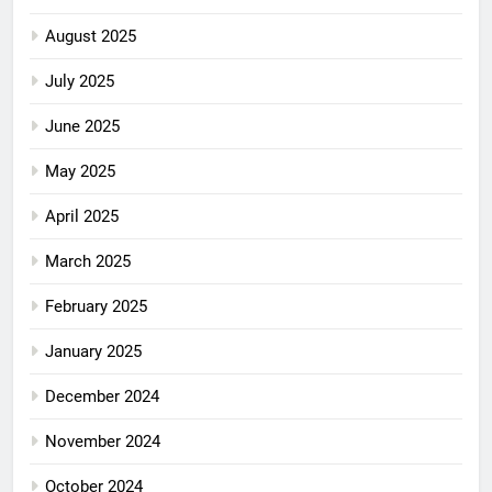
August 2025
July 2025
June 2025
May 2025
April 2025
March 2025
February 2025
January 2025
December 2024
November 2024
October 2024