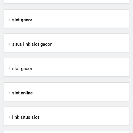
slot gacor
situs link slot gacor
slot gacor
slot online
link situs slot