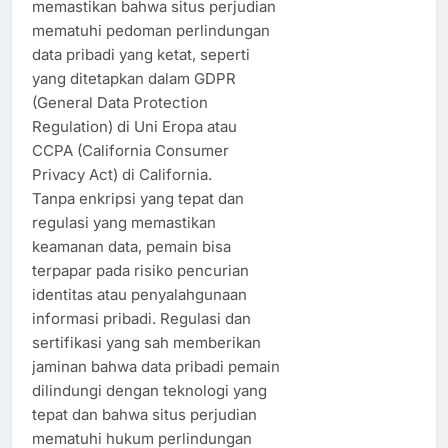
memastikan bahwa situs perjudian
mematuhi pedoman perlindungan
data pribadi yang ketat, seperti
yang ditetapkan dalam GDPR
(General Data Protection
Regulation) di Uni Eropa atau
CCPA (California Consumer
Privacy Act) di California.
Tanpa enkripsi yang tepat dan
regulasi yang memastikan
keamanan data, pemain bisa
terpapar pada risiko pencurian
identitas atau penyalahgunaan
informasi pribadi. Regulasi dan
sertifikasi yang sah memberikan
jaminan bahwa data pribadi pemain
dilindungi dengan teknologi yang
tepat dan bahwa situs perjudian
mematuhi hukum perlindungan