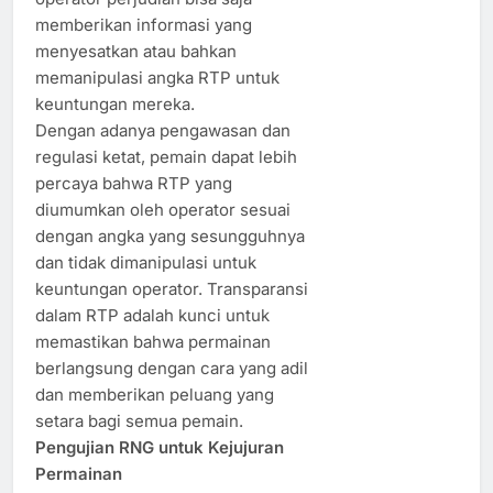
memberikan informasi yang
menyesatkan atau bahkan
memanipulasi angka RTP untuk
keuntungan mereka.
Dengan adanya pengawasan dan
regulasi ketat, pemain dapat lebih
percaya bahwa RTP yang
diumumkan oleh operator sesuai
dengan angka yang sesungguhnya
dan tidak dimanipulasi untuk
keuntungan operator. Transparansi
dalam RTP adalah kunci untuk
memastikan bahwa permainan
berlangsung dengan cara yang adil
dan memberikan peluang yang
setara bagi semua pemain.
Pengujian RNG untuk Kejujuran
Permainan