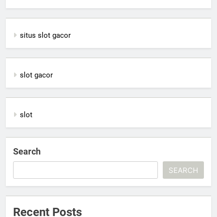
situs slot gacor
slot gacor
slot
Search
SEARCH
Recent Posts