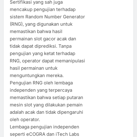
Sertifikasi yang sah juga
mencakup pengujian terhadap
sistem Random Number Generator
(RNG), yang digunakan untuk
memastikan bahwa hasil
permainan slot gacor acak dan
tidak dapat diprediksi. Tanpa
pengujian yang ketat terhadap
RNG, operator dapat memanipulasi
hasil permainan untuk
menguntungkan mereka.
Pengujian RNG oleh lembaga
independen yang terpercaya
memastikan bahwa setiap putaran
mesin slot yang dilakukan pemain
adalah acak dan tidak dipengaruhi
oleh operator.
Lembaga pengujian independen
seperti eCOGRA dan iTech Labs