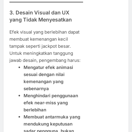
3. Desain Visual dan UX
yang Tidak Menyesatkan
Efek visual yang berlebihan dapat
membuat kemenangan kecil
tampak seperti jackpot besar.
Untuk meningkatkan tanggung
jawab desain, pengembang harus:
Mengatur efek animasi
sesuai dengan nilai
kemenangan yang
sebenarnya
Menghindari penggunaan
efek near-miss yang
berlebihan
Membuat antarmuka yang
mendukung keputusan
sadar pengguna, bukan