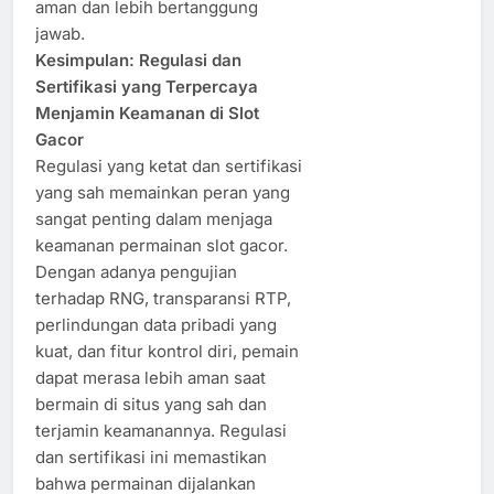
aman dan lebih bertanggung
jawab.
Kesimpulan: Regulasi dan
Sertifikasi yang Terpercaya
Menjamin Keamanan di Slot
Gacor
Regulasi yang ketat dan sertifikasi
yang sah memainkan peran yang
sangat penting dalam menjaga
keamanan permainan slot gacor.
Dengan adanya pengujian
terhadap RNG, transparansi RTP,
perlindungan data pribadi yang
kuat, dan fitur kontrol diri, pemain
dapat merasa lebih aman saat
bermain di situs yang sah dan
terjamin keamanannya. Regulasi
dan sertifikasi ini memastikan
bahwa permainan dijalankan