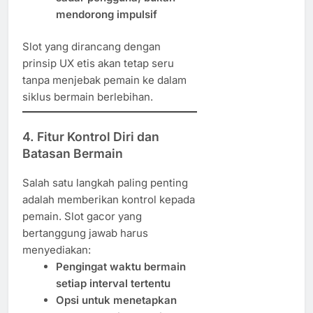
mendorong impulsif
Slot yang dirancang dengan
prinsip UX etis akan tetap seru
tanpa menjebak pemain ke dalam
siklus bermain berlebihan.
4. Fitur Kontrol Diri dan
Batasan Bermain
Salah satu langkah paling penting
adalah memberikan kontrol kepada
pemain. Slot gacor yang
bertanggung jawab harus
menyediakan:
Pengingat waktu bermain
setiap interval tertentu
Opsi untuk menetapkan