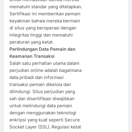
mematuhi standar yang ditetapkan.
Sertifikasi ini memberikan pemain
keyakinan bahwa mereka bermain
di situs yang beroperasi dengan
integritas tinggi dan mematuhi
peraturan yang ketat.
Perlindungan Data Pemain dan
Keamanan Transaksi
Salah satu perhatian utama dalam
perjudian online adalah bagaimana
data pribadi dan informasi
transaksi pemain dikelola dan
dilindungi. Situs perjudian yang
sah dan disertifikasi diwajibkan
untuk melindungi data pemain
dengan menggunakan teknologi
enkripsi yang kuat seperti Secure
Socket Layer (SSL). Regulasi ketat