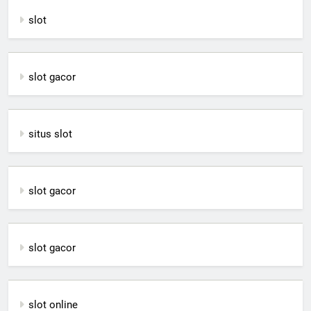
slot
slot gacor
situs slot
slot gacor
slot gacor
slot online