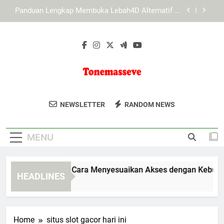
Skip
Slot Lebah4D dengan Akses Cepat dari Berbagai
to
Lokasi
content
Cara Mengenali Halaman LAE138 Login yang
Valid dengan Aman dan Teliti
Slot Lebah4D dan Cara Menyesuaikan Akses
dengan Kebutuhan Pengguna
Panduan Lengkap Membuka Lebah4D Alternatif di
Browser
Tonemasseve
Baca Inspirasi Gaya Hidup, Kreativitas,
Slot Lebah4D dengan Akses Cepat dari Berbagai
NEWSLETTER
RANDOM NEWS
Lokasi
Dan Kesehatan Di Blog Tonemasseve.
Cara Mengenali Halaman LAE138 Login yang
Untuk Hidup Yang Lebih Baik Dan
Valid dengan Aman dan Teliti
MENU
Produktif.
ot Lebah4D dan Cara Menyesuaikan Akses dengan Kebutuhan
HEADLINES
Months Ago
Home
situs slot gacor hari ini