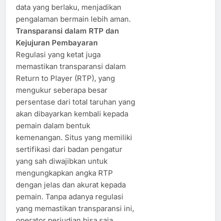
data yang berlaku, menjadikan
pengalaman bermain lebih aman.
Transparansi dalam RTP dan
Kejujuran Pembayaran
Regulasi yang ketat juga
memastikan transparansi dalam
Return to Player (RTP), yang
mengukur seberapa besar
persentase dari total taruhan yang
akan dibayarkan kembali kepada
pemain dalam bentuk
kemenangan. Situs yang memiliki
sertifikasi dari badan pengatur
yang sah diwajibkan untuk
mengungkapkan angka RTP
dengan jelas dan akurat kepada
pemain. Tanpa adanya regulasi
yang memastikan transparansi ini,
operator perjudian bisa saja