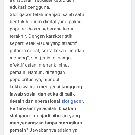
edukasi pengguna.
Slot gacor telah menjadi salah satu
bentuk hiburan digital yang paling
populer dalam beberapa tahun
terakhir. Dengan karakteristik
seperti efek visual yang atraktif,
putaran cepat, serta kesan “mudah
menang”, slot jenis ini sangat
efektif dalam menarik minat
pemain. Namun, di tengah
popularitasnya, muncul
kekhawatiran mengenai
tanggung
jawab sosial dan etika di balik
desain dan operasional
slot gacor
.
Pertanyaannya adalah:
bisakah
slot gacor menjadi hiburan yang
menyenangkan tanpa merugikan
pemain?
Jawabannya adalah ya—