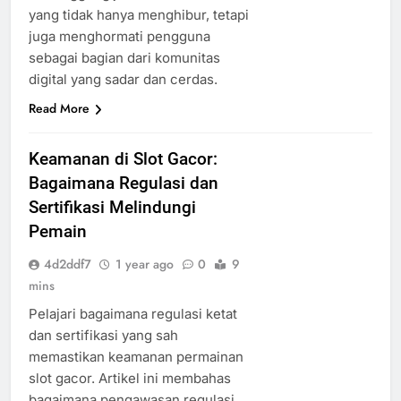
yang tidak hanya menghibur, tetapi
juga menghormati pengguna
sebagai bagian dari komunitas
digital yang sadar dan cerdas.
Read More
Keamanan di Slot Gacor:
Bagaimana Regulasi dan
Sertifikasi Melindungi
Pemain
4d2ddf7
1 year ago
0
9
mins
Pelajari bagaimana regulasi ketat
dan sertifikasi yang sah
memastikan keamanan permainan
slot gacor. Artikel ini membahas
bagaimana pengawasan regulasi