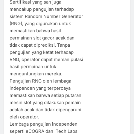
Sertifikasi yang sah juga
mencakup pengujian terhadap
sistem Random Number Generator
(RNG), yang digunakan untuk
memastikan bahwa hasil
permainan slot gacor acak dan
tidak dapat diprediksi. Tanpa
pengujian yang ketat terhadap
RNG, operator dapat memanipulasi
hasil permainan untuk
menguntungkan mereka.
Pengujian RNG oleh lembaga
independen yang terpercaya
memastikan bahwa setiap putaran
mesin slot yang dilakukan pemain
adalah acak dan tidak dipengaruhi
oleh operator.
Lembaga pengujian independen
seperti eCOGRA dan iTech Labs