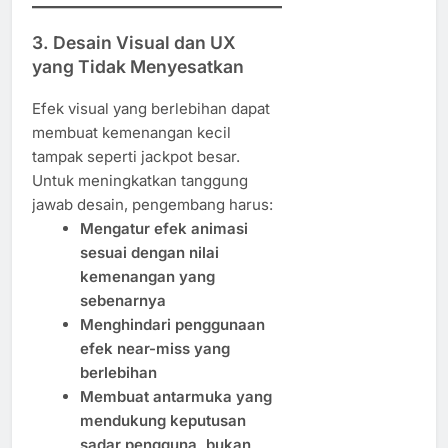
3. Desain Visual dan UX
yang Tidak Menyesatkan
Efek visual yang berlebihan dapat
membuat kemenangan kecil
tampak seperti jackpot besar.
Untuk meningkatkan tanggung
jawab desain, pengembang harus:
Mengatur efek animasi
sesuai dengan nilai
kemenangan yang
sebenarnya
Menghindari penggunaan
efek near-miss yang
berlebihan
Membuat antarmuka yang
mendukung keputusan
sadar pengguna, bukan