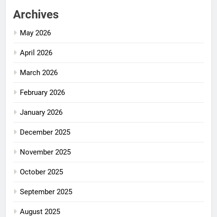
Archives
May 2026
April 2026
March 2026
February 2026
January 2026
December 2025
November 2025
October 2025
September 2025
August 2025