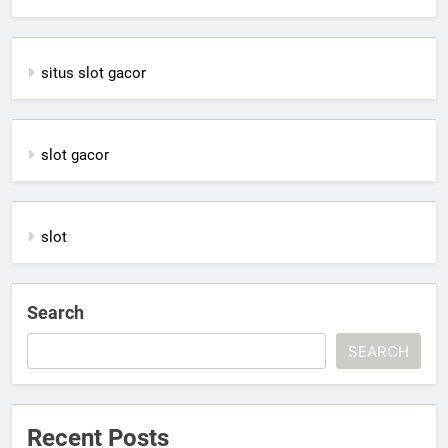
situs slot gacor
slot gacor
slot
Search
SEARCH
Recent Posts