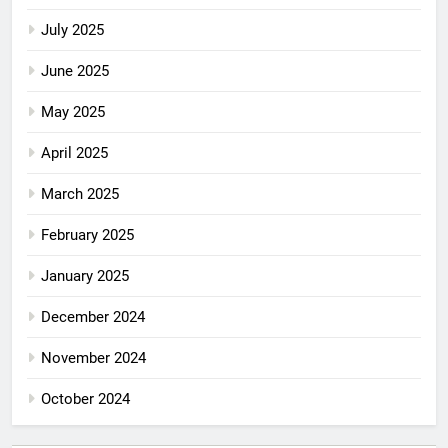
July 2025
June 2025
May 2025
April 2025
March 2025
February 2025
January 2025
December 2024
November 2024
October 2024