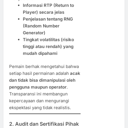
Informasi RTP (Return to
Player) secara jelas
Penjelasan tentang RNG
(Random Number
Generator)
Tingkat volatilitas (risiko
tinggi atau rendah) yang
mudah dipahami
Pemain berhak mengetahui bahwa
setiap hasil permainan adalah
acak
dan tidak bisa dimanipulasi oleh
pengguna maupun operator
.
Transparansi ini membangun
kepercayaan dan mengurangi
ekspektasi yang tidak realistis.
2. Audit dan Sertifikasi Pihak