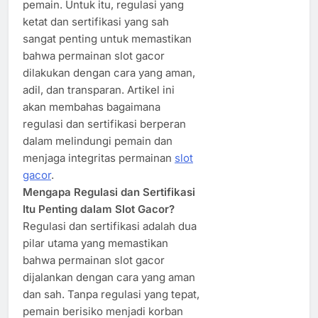
pemain. Untuk itu, regulasi yang
ketat dan sertifikasi yang sah
sangat penting untuk memastikan
bahwa permainan slot gacor
dilakukan dengan cara yang aman,
adil, dan transparan. Artikel ini
akan membahas bagaimana
regulasi dan sertifikasi berperan
dalam melindungi pemain dan
menjaga integritas permainan
slot
gacor
.
Mengapa Regulasi dan Sertifikasi
Itu Penting dalam Slot Gacor?
Regulasi dan sertifikasi adalah dua
pilar utama yang memastikan
bahwa permainan slot gacor
dijalankan dengan cara yang aman
dan sah. Tanpa regulasi yang tepat,
pemain berisiko menjadi korban