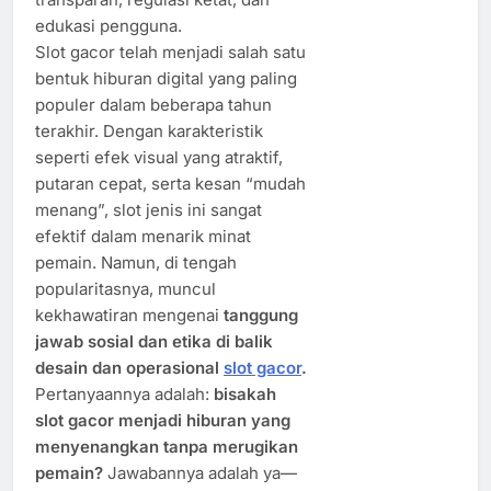
edukasi pengguna.
Slot gacor telah menjadi salah satu
bentuk hiburan digital yang paling
populer dalam beberapa tahun
terakhir. Dengan karakteristik
seperti efek visual yang atraktif,
putaran cepat, serta kesan “mudah
menang”, slot jenis ini sangat
efektif dalam menarik minat
pemain. Namun, di tengah
popularitasnya, muncul
kekhawatiran mengenai
tanggung
jawab sosial dan etika di balik
desain dan operasional
slot gacor
.
Pertanyaannya adalah:
bisakah
slot gacor menjadi hiburan yang
menyenangkan tanpa merugikan
pemain?
Jawabannya adalah ya—