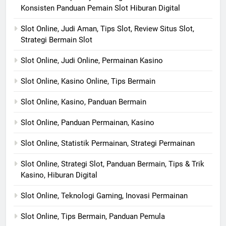
Konsisten Panduan Pemain Slot Hiburan Digital
Slot Online, Judi Aman, Tips Slot, Review Situs Slot,
Strategi Bermain Slot
Slot Online, Judi Online, Permainan Kasino
Slot Online, Kasino Online, Tips Bermain
Slot Online, Kasino, Panduan Bermain
Slot Online, Panduan Permainan, Kasino
Slot Online, Statistik Permainan, Strategi Permainan
Slot Online, Strategi Slot, Panduan Bermain, Tips & Trik
Kasino, Hiburan Digital
Slot Online, Teknologi Gaming, Inovasi Permainan
Slot Online, Tips Bermain, Panduan Pemula