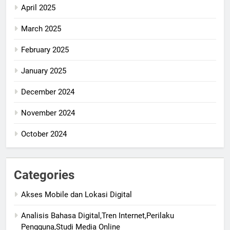
April 2025
March 2025
February 2025
January 2025
December 2024
November 2024
October 2024
Categories
Akses Mobile dan Lokasi Digital
Analisis Bahasa Digital,Tren Internet,Perilaku
Pengguna,Studi Media Online