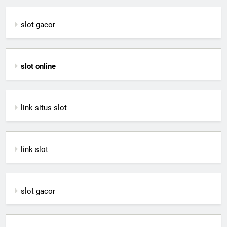
slot gacor
slot online
link situs slot
link slot
slot gacor