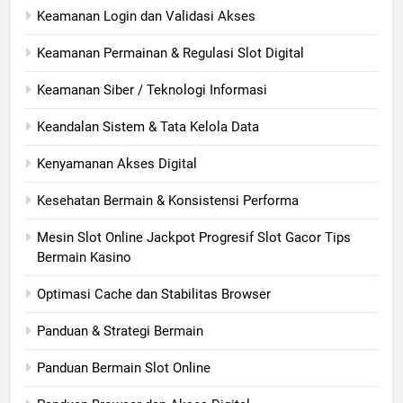
Keamanan Login dan Validasi Akses
Keamanan Permainan & Regulasi Slot Digital
Keamanan Siber / Teknologi Informasi
Keandalan Sistem & Tata Kelola Data
Kenyamanan Akses Digital
Kesehatan Bermain & Konsistensi Performa
Mesin Slot Online Jackpot Progresif Slot Gacor Tips
Bermain Kasino
Optimasi Cache dan Stabilitas Browser
Panduan & Strategi Bermain
Panduan Bermain Slot Online