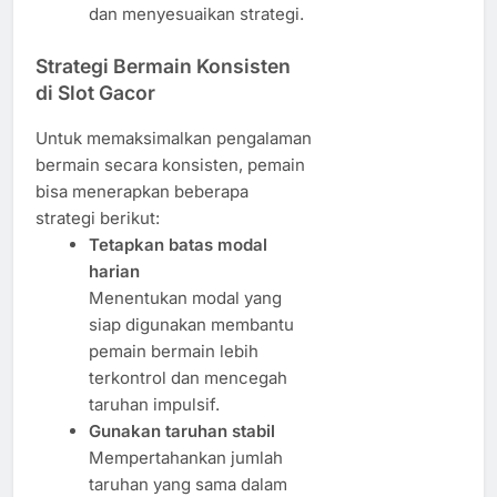
dan menyesuaikan strategi.
Strategi Bermain Konsisten
di Slot Gacor
Untuk memaksimalkan pengalaman
bermain secara konsisten, pemain
bisa menerapkan beberapa
strategi berikut:
Tetapkan batas modal
harian
Menentukan modal yang
siap digunakan membantu
pemain bermain lebih
terkontrol dan mencegah
taruhan impulsif.
Gunakan taruhan stabil
Mempertahankan jumlah
taruhan yang sama dalam