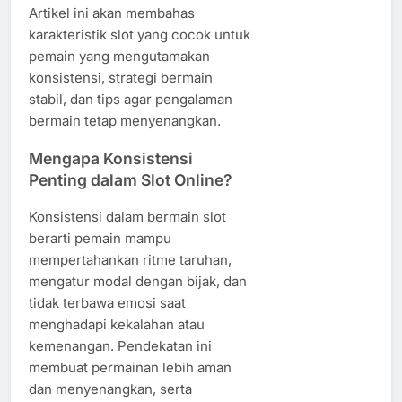
Artikel ini akan membahas
karakteristik slot yang cocok untuk
pemain yang mengutamakan
konsistensi, strategi bermain
stabil, dan tips agar pengalaman
bermain tetap menyenangkan.
Mengapa Konsistensi
Penting dalam Slot Online?
Konsistensi dalam bermain slot
berarti pemain mampu
mempertahankan ritme taruhan,
mengatur modal dengan bijak, dan
tidak terbawa emosi saat
menghadapi kekalahan atau
kemenangan. Pendekatan ini
membuat permainan lebih aman
dan menyenangkan, serta