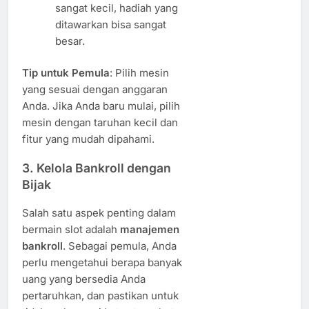
sangat kecil, hadiah yang
ditawarkan bisa sangat
besar.
Tip untuk Pemula
: Pilih mesin
yang sesuai dengan anggaran
Anda. Jika Anda baru mulai, pilih
mesin dengan taruhan kecil dan
fitur yang mudah dipahami.
3.
Kelola Bankroll dengan
Bijak
Salah satu aspek penting dalam
bermain slot adalah
manajemen
bankroll
. Sebagai pemula, Anda
perlu mengetahui berapa banyak
uang yang bersedia Anda
pertaruhkan, dan pastikan untuk