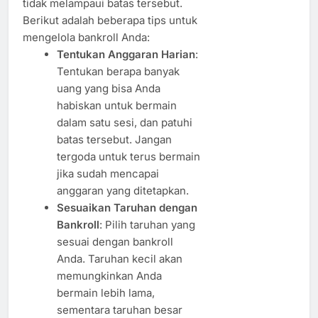
tidak melampaui batas tersebut.
Berikut adalah beberapa tips untuk
mengelola bankroll Anda:
Tentukan Anggaran Harian
:
Tentukan berapa banyak
uang yang bisa Anda
habiskan untuk bermain
dalam satu sesi, dan patuhi
batas tersebut. Jangan
tergoda untuk terus bermain
jika sudah mencapai
anggaran yang ditetapkan.
Sesuaikan Taruhan dengan
Bankroll
: Pilih taruhan yang
sesuai dengan bankroll
Anda. Taruhan kecil akan
memungkinkan Anda
bermain lebih lama,
sementara taruhan besar