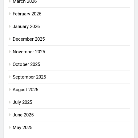
March 2026
February 2026
January 2026
December 2025
November 2025
October 2025
September 2025
August 2025
July 2025
June 2025
May 2025