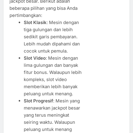
jackpot besar. Berikut adalah
beberapa pilihan yang bisa Anda
pertimbangkan:
Slot Klasik
: Mesin dengan
tiga gulungan dan lebih
sedikit garis pembayaran.
Lebih mudah dipahami dan
cocok untuk pemula.
Slot Video
: Mesin dengan
lima gulungan dan banyak
fitur bonus. Walaupun lebih
kompleks, slot video
memberikan lebih banyak
peluang untuk menang.
Slot Progresif
: Mesin yang
menawarkan jackpot besar
yang terus meningkat
seiring waktu. Walaupun
peluang untuk menang