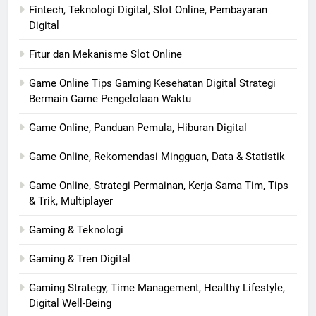
Fintech, Teknologi Digital, Slot Online, Pembayaran
Digital
Fitur dan Mekanisme Slot Online
Game Online Tips Gaming Kesehatan Digital Strategi
Bermain Game Pengelolaan Waktu
Game Online, Panduan Pemula, Hiburan Digital
Game Online, Rekomendasi Mingguan, Data & Statistik
Game Online, Strategi Permainan, Kerja Sama Tim, Tips
& Trik, Multiplayer
Gaming & Teknologi
Gaming & Tren Digital
Gaming Strategy, Time Management, Healthy Lifestyle,
Digital Well-Being