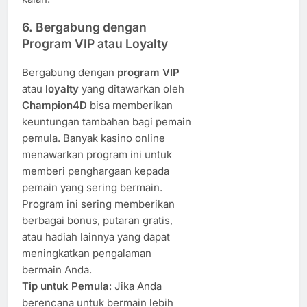
6.
Bergabung dengan
Program VIP atau Loyalty
Bergabung dengan
program VIP
atau
loyalty
yang ditawarkan oleh
Champion4D
bisa memberikan
keuntungan tambahan bagi pemain
pemula. Banyak kasino online
menawarkan program ini untuk
memberi penghargaan kepada
pemain yang sering bermain.
Program ini sering memberikan
berbagai bonus, putaran gratis,
atau hadiah lainnya yang dapat
meningkatkan pengalaman
bermain Anda.
Tip untuk Pemula
: Jika Anda
berencana untuk bermain lebih