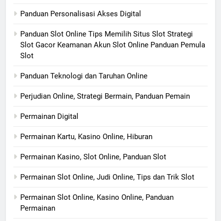
Panduan Personalisasi Akses Digital
Panduan Slot Online Tips Memilih Situs Slot Strategi
Slot Gacor Keamanan Akun Slot Online Panduan Pemula
Slot
Panduan Teknologi dan Taruhan Online
Perjudian Online, Strategi Bermain, Panduan Pemain
Permainan Digital
Permainan Kartu, Kasino Online, Hiburan
Permainan Kasino, Slot Online, Panduan Slot
Permainan Slot Online, Judi Online, Tips dan Trik Slot
Permainan Slot Online, Kasino Online, Panduan
Permainan