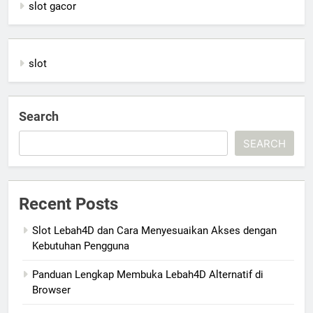
slot gacor
slot
Search
SEARCH
Recent Posts
Slot Lebah4D dan Cara Menyesuaikan Akses dengan
Kebutuhan Pengguna
Panduan Lengkap Membuka Lebah4D Alternatif di
Browser