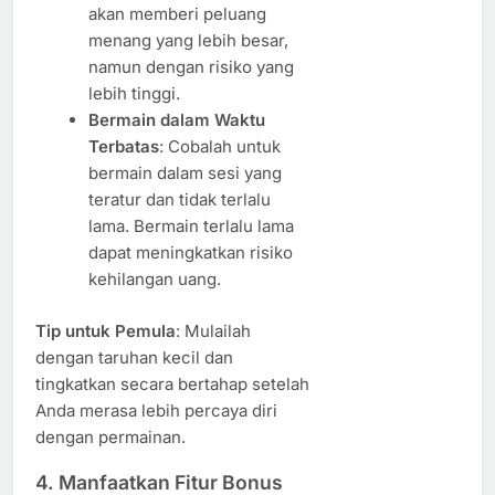
akan memberi peluang
menang yang lebih besar,
namun dengan risiko yang
lebih tinggi.
Bermain dalam Waktu
Terbatas
: Cobalah untuk
bermain dalam sesi yang
teratur dan tidak terlalu
lama. Bermain terlalu lama
dapat meningkatkan risiko
kehilangan uang.
Tip untuk Pemula
: Mulailah
dengan taruhan kecil dan
tingkatkan secara bertahap setelah
Anda merasa lebih percaya diri
dengan permainan.
4.
Manfaatkan Fitur Bonus