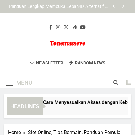
Skip
Slot Lebah4D dengan Akses Cepat dari Berbagai
to
Lokasi
content
Cara Mengenali Halaman LAE138 Login yang
Valid dengan Aman dan Teliti
Slot Lebah4D dan Cara Menyesuaikan Akses
dengan Kebutuhan Pengguna
Panduan Lengkap Membuka Lebah4D Alternatif di
Browser
Tonemasseve
Baca Inspirasi Gaya Hidup, Kreativitas,
Slot Lebah4D dengan Akses Cepat dari Berbagai
NEWSLETTER
RANDOM NEWS
Lokasi
Dan Kesehatan Di Blog Tonemasseve.
Cara Mengenali Halaman LAE138 Login yang
Untuk Hidup Yang Lebih Baik Dan
Valid dengan Aman dan Teliti
MENU
Produktif.
ot Lebah4D dan Cara Menyesuaikan Akses dengan Kebutuhan
HEADLINES
onths Ago
Home
Slot Online, Tips Bermain, Panduan Pemula