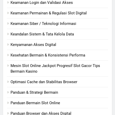
Keamanan Login dan Validasi Akses
Keamanan Permainan & Regulasi Slot Digital
Keamanan Siber / Teknologi Informasi
Keandalan Sistem & Tata Kelola Data
Kenyamanan Akses Digital
Kesehatan Bermain & Konsistensi Performa
Mesin Slot Online Jackpot Progresif Slot Gacor Tips
Bermain Kasino
Optimasi Cache dan Stabilitas Browser
Panduan & Strategi Bermain
Panduan Bermain Slot Online
Panduan Browser dan Akses Digital