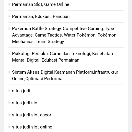
Permainan Slot, Game Online
Permainan, Edukasi, Panduan
Pokémon Battle Strategy, Competitive Gaming, Type
Advantage, Game Tactics, Water Pokémon, Pokémon
Mechanics, Team Strategy
Psikologi Perilaku, Game dan Teknologi, Kesehatan
Mental Digital, Edukasi Permainan
Sistem Akses Digital,Keamanan Platform,Infrastruktur
Online,Optimasi Performa
situs judi
situs judi slot
situs judi slot gacor
situs judi slot online