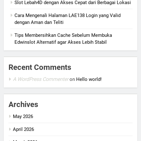
Slot Lebah4D dengan Akses Cepat dari Berbagai Lokasi
Cara Mengenali Halaman LAE138 Login yang Valid
dengan Aman dan Teliti
Tips Membersihkan Cache Sebelum Membuka
Edwinslot Alternatif agar Akses Lebih Stabil
Recent Comments
A WordPress Commenter
on
Hello world!
Archives
May 2026
April 2026