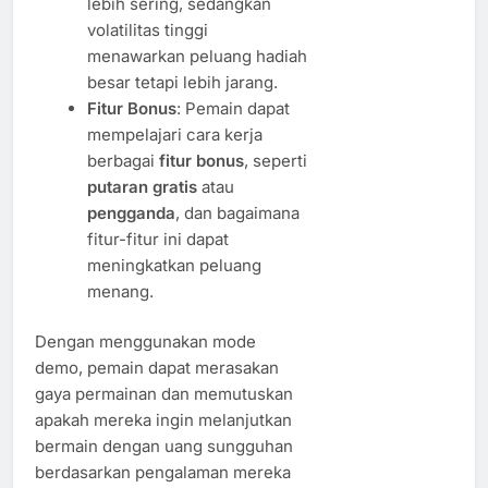
lebih sering, sedangkan
volatilitas tinggi
menawarkan peluang hadiah
besar tetapi lebih jarang.
Fitur Bonus
: Pemain dapat
mempelajari cara kerja
berbagai
fitur bonus
, seperti
putaran gratis
atau
pengganda
, dan bagaimana
fitur-fitur ini dapat
meningkatkan peluang
menang.
Dengan menggunakan mode
demo, pemain dapat merasakan
gaya permainan dan memutuskan
apakah mereka ingin melanjutkan
bermain dengan uang sungguhan
berdasarkan pengalaman mereka