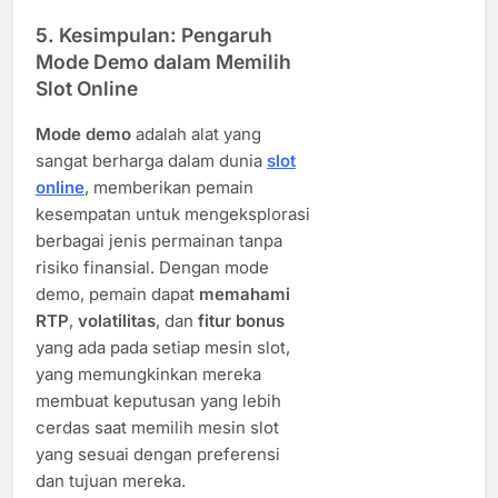
5.
Kesimpulan: Pengaruh
Mode Demo dalam Memilih
Slot Online
Mode demo
adalah alat yang
sangat berharga dalam dunia
slot
online
, memberikan pemain
kesempatan untuk mengeksplorasi
berbagai jenis permainan tanpa
risiko finansial. Dengan mode
demo, pemain dapat
memahami
RTP
,
volatilitas
, dan
fitur bonus
yang ada pada setiap mesin slot,
yang memungkinkan mereka
membuat keputusan yang lebih
cerdas saat memilih mesin slot
yang sesuai dengan preferensi
dan tujuan mereka.