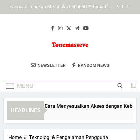
Skip
Slot Lebah4D dengan Akses Cepat dari Berbagai
to
Lokasi
content
Cara Mengenali Halaman LAE138 Login yang
Valid dengan Aman dan Teliti
Slot Lebah4D dan Cara Menyesuaikan Akses
dengan Kebutuhan Pengguna
Panduan Lengkap Membuka Lebah4D Alternatif di
Browser
Tonemasseve
Baca Inspirasi Gaya Hidup, Kreativitas,
Slot Lebah4D dengan Akses Cepat dari Berbagai
NEWSLETTER
RANDOM NEWS
Lokasi
Dan Kesehatan Di Blog Tonemasseve.
Cara Mengenali Halaman LAE138 Login yang
Untuk Hidup Yang Lebih Baik Dan
Valid dengan Aman dan Teliti
MENU
Produktif.
ot Lebah4D dan Cara Menyesuaikan Akses dengan Kebutuhan
HEADLINES
Months Ago
Home
Teknologi & Pengalaman Pengguna