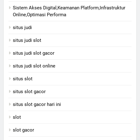
Sistem Akses Digital,Keamanan Platform,Infrastruktur
Online,Optimasi Performa
situs judi
situs judi slot
situs judi slot gacor
situs judi slot online
situs slot
situs slot gacor
situs slot gacor hari ini
slot
slot gacor