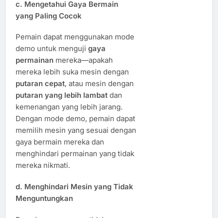
c. Mengetahui Gaya Bermain
yang Paling Cocok
Pemain dapat menggunakan mode
demo untuk menguji
gaya
permainan
mereka—apakah
mereka lebih suka mesin dengan
putaran cepat
, atau mesin dengan
putaran yang lebih lambat
dan
kemenangan yang lebih jarang.
Dengan mode demo, pemain dapat
memilih mesin yang sesuai dengan
gaya bermain mereka dan
menghindari permainan yang tidak
mereka nikmati.
d. Menghindari Mesin yang Tidak
Menguntungkan