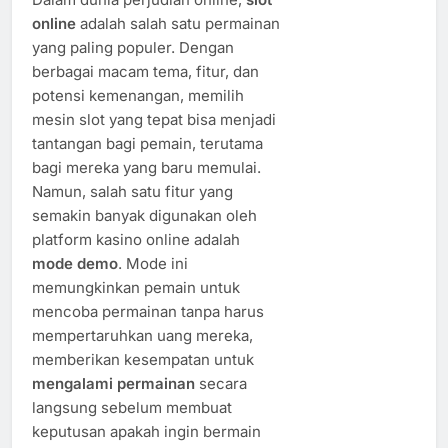
online
adalah salah satu permainan
yang paling populer. Dengan
berbagai macam tema, fitur, dan
potensi kemenangan, memilih
mesin slot yang tepat bisa menjadi
tantangan bagi pemain, terutama
bagi mereka yang baru memulai.
Namun, salah satu fitur yang
semakin banyak digunakan oleh
platform kasino online adalah
mode demo
. Mode ini
memungkinkan pemain untuk
mencoba permainan tanpa harus
mempertaruhkan uang mereka,
memberikan kesempatan untuk
mengalami permainan
secara
langsung sebelum membuat
keputusan apakah ingin bermain