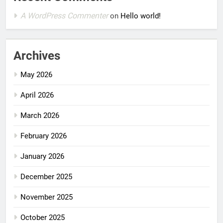
A WordPress Commenter
on
Hello world!
Archives
May 2026
April 2026
March 2026
February 2026
January 2026
December 2025
November 2025
October 2025