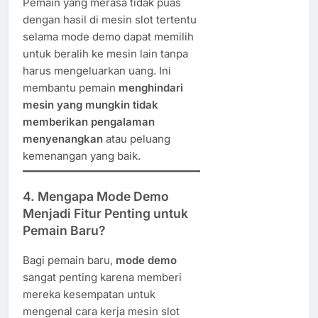
Pemain yang merasa tidak puas
dengan hasil di mesin slot tertentu
selama mode demo dapat memilih
untuk beralih ke mesin lain tanpa
harus mengeluarkan uang. Ini
membantu pemain
menghindari
mesin yang mungkin tidak
memberikan pengalaman
menyenangkan
atau peluang
kemenangan yang baik.
4.
Mengapa Mode Demo
Menjadi Fitur Penting untuk
Pemain Baru?
Bagi pemain baru,
mode demo
sangat penting karena memberi
mereka kesempatan untuk
mengenal cara kerja mesin slot