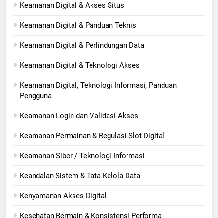
Keamanan Digital & Akses Situs
Keamanan Digital & Panduan Teknis
Keamanan Digital & Perlindungan Data
Keamanan Digital & Teknologi Akses
Keamanan Digital, Teknologi Informasi, Panduan
Pengguna
Keamanan Login dan Validasi Akses
Keamanan Permainan & Regulasi Slot Digital
Keamanan Siber / Teknologi Informasi
Keandalan Sistem & Tata Kelola Data
Kenyamanan Akses Digital
Kesehatan Bermain & Konsistensi Performa