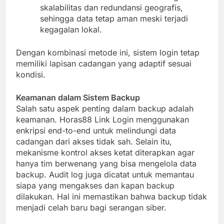
skalabilitas dan redundansi geografis,
sehingga data tetap aman meski terjadi
kegagalan lokal.
Dengan kombinasi metode ini, sistem login tetap
memiliki lapisan cadangan yang adaptif sesuai
kondisi.
Keamanan dalam Sistem Backup
Salah satu aspek penting dalam backup adalah
keamanan. Horas88 Link Login menggunakan
enkripsi end-to-end untuk melindungi data
cadangan dari akses tidak sah. Selain itu,
mekanisme kontrol akses ketat diterapkan agar
hanya tim berwenang yang bisa mengelola data
backup. Audit log juga dicatat untuk memantau
siapa yang mengakses dan kapan backup
dilakukan. Hal ini memastikan bahwa backup tidak
menjadi celah baru bagi serangan siber.