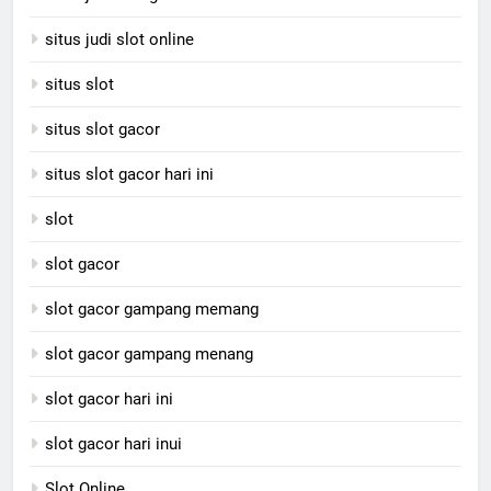
situs judi slot online
situs slot
situs slot gacor
situs slot gacor hari ini
slot
slot gacor
slot gacor gampang memang
slot gacor gampang menang
slot gacor hari ini
slot gacor hari inui
Slot Online