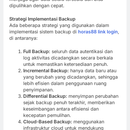
dipulihkan dengan cepat.
Strategi Implementasi Backup
Ada beberapa strategi yang digunakan dalam
implementasi sistem backup di
horas88 link login
,
di antaranya:
Full Backup:
seluruh data autentikasi dan
log aktivitas dicadangkan secara berkala
untuk memastikan ketersediaan penuh.
Incremental Backup:
hanya data baru atau
yang berubah yang dicadangkan, sehingga
lebih efisien dalam penggunaan ruang
penyimpanan.
Differential Backup:
menyimpan perubahan
sejak backup penuh terakhir, memberikan
keseimbangan antara efisiensi dan
kecepatan pemulihan.
Cloud-Based Backup:
menggunakan
infrastruktur cloud untuk mendukung