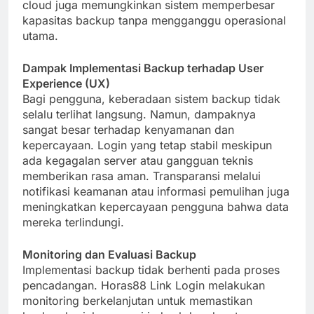
cloud juga memungkinkan sistem memperbesar
kapasitas backup tanpa mengganggu operasional
utama.
Dampak Implementasi Backup terhadap User
Experience (UX)
Bagi pengguna, keberadaan sistem backup tidak
selalu terlihat langsung. Namun, dampaknya
sangat besar terhadap kenyamanan dan
kepercayaan. Login yang tetap stabil meskipun
ada kegagalan server atau gangguan teknis
memberikan rasa aman. Transparansi melalui
notifikasi keamanan atau informasi pemulihan juga
meningkatkan kepercayaan pengguna bahwa data
mereka terlindungi.
Monitoring dan Evaluasi Backup
Implementasi backup tidak berhenti pada proses
pencadangan. Horas88 Link Login melakukan
monitoring berkelanjutan untuk memastikan