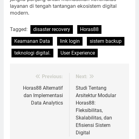
layanan di tengah tantangan ekosistem digital
modern.
Tagged:
disaster recovery
Horas88
Keamanan Data
link login
sistem backup
teknologi digital.
User Experience
Previous:
Next:
Post
navigation
Horas88 Alternatif
Studi Tentang
dan Implementasi
Arsitektur Modular
Data Analytics
Horas88:
Fleksibilitas,
Skalabilitas, dan
Efisiensi Sistem
Digital