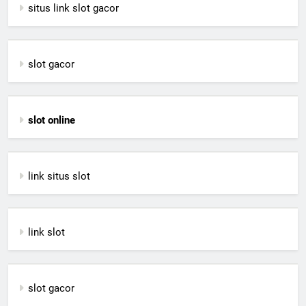
situs link slot gacor
slot gacor
slot online
link situs slot
link slot
slot gacor