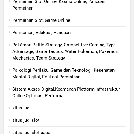
Permainan Slot Online, Kasino Online, Panduan
Permainan
Permainan Slot, Game Online
Permainan, Edukasi, Panduan
Pokémon Battle Strategy, Competitive Gaming, Type
Advantage, Game Tactics, Water Pokémon, Pokémon
Mechanics, Team Strategy
Psikologi Perilaku, Game dan Teknologi, Kesehatan
Mental Digital, Edukasi Permainan
Sistem Akses Digital,Keamanan Platform,Infrastruktur
Online,Optimasi Performa
situs judi
situs judi slot
situs judi slot gacor