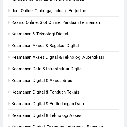
Judi Online, Olahraga, Industri Perjudian
Kasino Online, Slot Online, Panduan Permainan
Keamanan & Teknologi Digital
Keamanan Akses & Regulasi Digital
Keamanan Akses Digital & Teknologi Autentikasi
Keamanan Data & Infrastruktur Digital
Keamanan Digital & Akses Situs
Keamanan Digital & Panduan Teknis
Keamanan Digital & Perlindungan Data
Keamanan Digital & Teknologi Akses
Keamanan Digital, Teknologi Informasi, Panduan