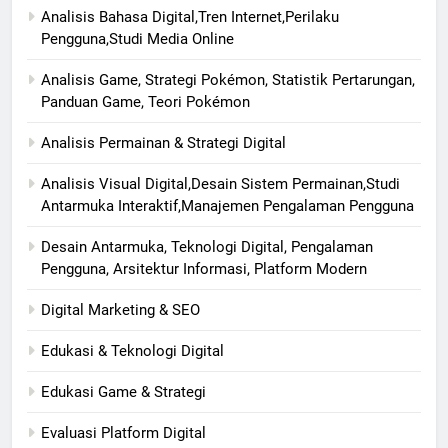
Analisis Bahasa Digital,Tren Internet,Perilaku
Pengguna,Studi Media Online
Analisis Game, Strategi Pokémon, Statistik Pertarungan,
Panduan Game, Teori Pokémon
Analisis Permainan & Strategi Digital
Analisis Visual Digital,Desain Sistem Permainan,Studi
Antarmuka Interaktif,Manajemen Pengalaman Pengguna
Desain Antarmuka, Teknologi Digital, Pengalaman
Pengguna, Arsitektur Informasi, Platform Modern
Digital Marketing & SEO
Edukasi & Teknologi Digital
Edukasi Game & Strategi
Evaluasi Platform Digital