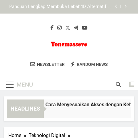
Skip
Slot Lebah4D dengan Akses Cepat dari Berbagai
to
Lokasi
content
Cara Mengenali Halaman LAE138 Login yang
Valid dengan Aman dan Teliti
Slot Lebah4D dan Cara Menyesuaikan Akses
dengan Kebutuhan Pengguna
Panduan Lengkap Membuka Lebah4D Alternatif di
Browser
Tonemasseve
Baca Inspirasi Gaya Hidup, Kreativitas,
Slot Lebah4D dengan Akses Cepat dari Berbagai
NEWSLETTER
RANDOM NEWS
Lokasi
Dan Kesehatan Di Blog Tonemasseve.
Cara Mengenali Halaman LAE138 Login yang
Untuk Hidup Yang Lebih Baik Dan
Valid dengan Aman dan Teliti
MENU
Produktif.
lot Lebah4D dan Cara Menyesuaikan Akses dengan Kebutuha
HEADLINES
 Months Ago
Home
Teknologi Digital