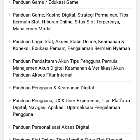
Panduan Game / Edukasi Game
Panduan Game, Kasino Digital, Strategi Permainan, Tips
Bermain Slot, Hiburan Online, Situs Slot Terpercaya,
Manajemen Modal
Panduan Login Slot, Akses Stabil Online, Keamanan &
Koneksi, Edukasi Pemain, Pengalaman Bermain Nyaman
Panduan Pendaftaran Akun Tips Pengguna Pemula
Manajemen Akun Digital Keamanan & Verifikasi Akun
Panduan Akses Fitur Internal
Panduan Pengguna & Keamanan Digital
Panduan Pengguna, UX & User Experience, Tips Platform
Digital, Navigasi Aplikasi, Optimalisasi Pengalaman
Pengguna
Panduan Personalisasi Akses Digital
Panduan Slot Online Tips Memilih Situs Slot Strategi