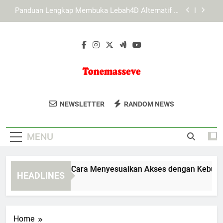
Skip
Slot Lebah4D dengan Akses Cepat dari Berbagai
to
Lokasi
content
Cara Mengenali Halaman LAE138 Login yang
Valid dengan Aman dan Teliti
Slot Lebah4D dan Cara Menyesuaikan Akses
dengan Kebutuhan Pengguna
Panduan Lengkap Membuka Lebah4D Alternatif di
Browser
Tonemasseve
Baca Inspirasi Gaya Hidup, Kreativitas,
Slot Lebah4D dengan Akses Cepat dari Berbagai
NEWSLETTER
RANDOM NEWS
Lokasi
Dan Kesehatan Di Blog Tonemasseve.
Cara Mengenali Halaman LAE138 Login yang
Untuk Hidup Yang Lebih Baik Dan
Valid dengan Aman dan Teliti
MENU
Produktif.
ot Lebah4D dan Cara Menyesuaikan Akses dengan Kebutuha
HEADLINES
Months Ago
Home