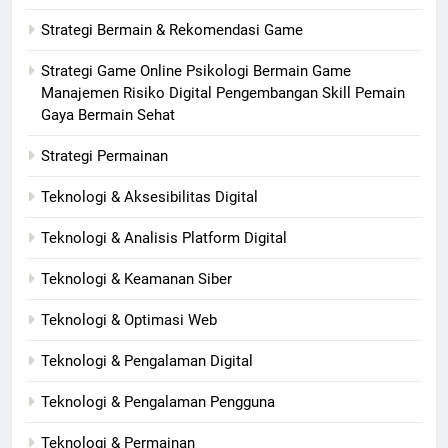
Strategi Bermain & Rekomendasi Game
Strategi Game Online Psikologi Bermain Game
Manajemen Risiko Digital Pengembangan Skill Pemain
Gaya Bermain Sehat
Strategi Permainan
Teknologi & Aksesibilitas Digital
Teknologi & Analisis Platform Digital
Teknologi & Keamanan Siber
Teknologi & Optimasi Web
Teknologi & Pengalaman Digital
Teknologi & Pengalaman Pengguna
Teknologi & Permainan