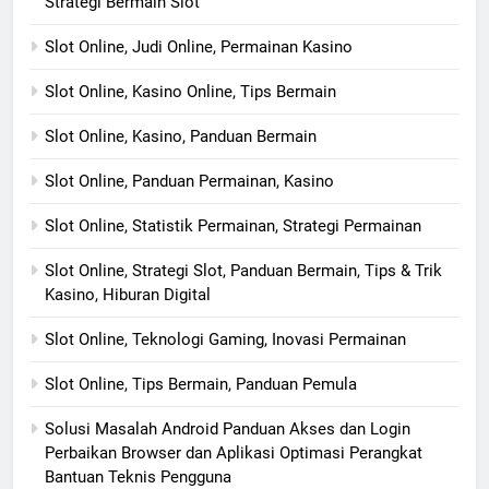
Strategi Bermain Slot
Slot Online, Judi Online, Permainan Kasino
Slot Online, Kasino Online, Tips Bermain
Slot Online, Kasino, Panduan Bermain
Slot Online, Panduan Permainan, Kasino
Slot Online, Statistik Permainan, Strategi Permainan
Slot Online, Strategi Slot, Panduan Bermain, Tips & Trik
Kasino, Hiburan Digital
Slot Online, Teknologi Gaming, Inovasi Permainan
Slot Online, Tips Bermain, Panduan Pemula
Solusi Masalah Android Panduan Akses dan Login
Perbaikan Browser dan Aplikasi Optimasi Perangkat
Bantuan Teknis Pengguna