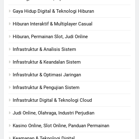
Gaya Hidup Digital & Teknologi Hiburan
Hiburan Interaktif & Multiplayer Casual
Hiburan, Permainan Slot, Judi Online
Infrastruktur & Analisis Sistem
Infrastruktur & Keandalan Sistem
Infrastruktur & Optimasi Jaringan
Infrastruktur & Pengujian Sistem
Infrastruktur Digital & Teknologi Cloud
Judi Online, Olahraga, Industri Perjudian
Kasino Online, Slot Online, Panduan Permainan
Keamanan & Teknologi Digital