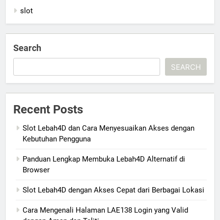
slot
Search
SEARCH
Recent Posts
Slot Lebah4D dan Cara Menyesuaikan Akses dengan
Kebutuhan Pengguna
Panduan Lengkap Membuka Lebah4D Alternatif di
Browser
Slot Lebah4D dengan Akses Cepat dari Berbagai Lokasi
Cara Mengenali Halaman LAE138 Login yang Valid