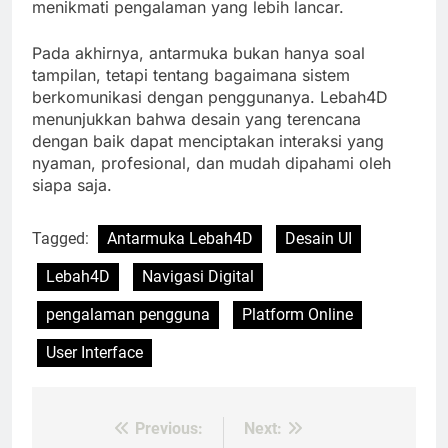
menikmati pengalaman yang lebih lancar.
Pada akhirnya, antarmuka bukan hanya soal
tampilan, tetapi tentang bagaimana sistem
berkomunikasi dengan penggunanya. Lebah4D
menunjukkan bahwa desain yang terencana
dengan baik dapat menciptakan interaksi yang
nyaman, profesional, dan mudah dipahami oleh
siapa saja.
Tagged:
Antarmuka Lebah4D
Desain UI
Lebah4D
Navigasi Digital
pengalaman pengguna
Platform Online
User Interface
Previous:
Next:
Post