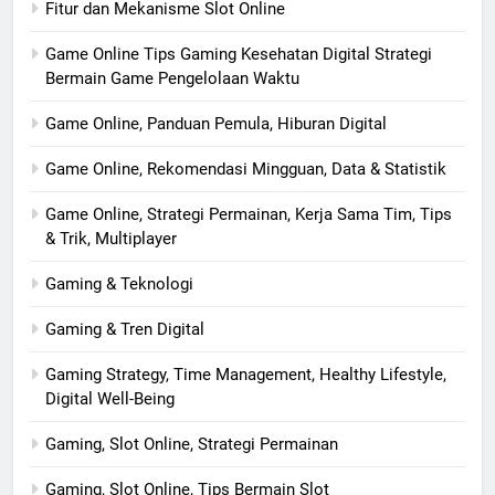
Fitur dan Mekanisme Slot Online
Game Online Tips Gaming Kesehatan Digital Strategi
Bermain Game Pengelolaan Waktu
Game Online, Panduan Pemula, Hiburan Digital
Game Online, Rekomendasi Mingguan, Data & Statistik
Game Online, Strategi Permainan, Kerja Sama Tim, Tips
& Trik, Multiplayer
Gaming & Teknologi
Gaming & Tren Digital
Gaming Strategy, Time Management, Healthy Lifestyle,
Digital Well-Being
Gaming, Slot Online, Strategi Permainan
Gaming, Slot Online, Tips Bermain Slot