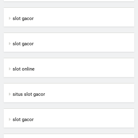
slot gacor
slot gacor
slot online
situs slot gacor
slot gacor