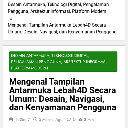
Desain Antarmuka, Teknologi Digital, Pengalaman
Pengguna, Arsitektur Informasi, Platform Modern
Mengenal Tampilan Antarmuka Lebah4D Secara
Umum: Desain, Navigasi, dan Kenyamanan Pengguna
DESAIN ANTARMUKA, TEKNOLOGI DIGITAL,
PENGALAMAN PENGGUNA, ARSITEKTUR INFORMASI,
PLATFORM MODERN
Mengenal Tampilan
Antarmuka Lebah4D Secara
Umum: Desain, Navigasi,
dan Kenyamanan Pengguna
0
4d2ddf7
5 Months Ago
8 Mins