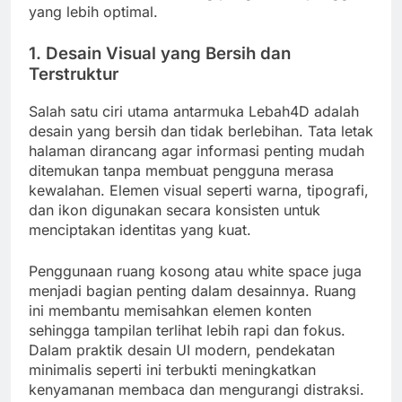
yang lebih optimal.
1. Desain Visual yang Bersih dan
Terstruktur
Salah satu ciri utama antarmuka Lebah4D adalah
desain yang bersih dan tidak berlebihan. Tata letak
halaman dirancang agar informasi penting mudah
ditemukan tanpa membuat pengguna merasa
kewalahan. Elemen visual seperti warna, tipografi,
dan ikon digunakan secara konsisten untuk
menciptakan identitas yang kuat.
Penggunaan ruang kosong atau white space juga
menjadi bagian penting dalam desainnya. Ruang
ini membantu memisahkan elemen konten
sehingga tampilan terlihat lebih rapi dan fokus.
Dalam praktik desain UI modern, pendekatan
minimalis seperti ini terbukti meningkatkan
kenyamanan membaca dan mengurangi distraksi.