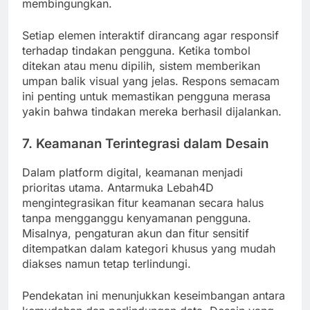
membingungkan.
Setiap elemen interaktif dirancang agar responsif
terhadap tindakan pengguna. Ketika tombol
ditekan atau menu dipilih, sistem memberikan
umpan balik visual yang jelas. Respons semacam
ini penting untuk memastikan pengguna merasa
yakin bahwa tindakan mereka berhasil dijalankan.
7. Keamanan Terintegrasi dalam Desain
Dalam platform digital, keamanan menjadi
prioritas utama. Antarmuka Lebah4D
mengintegrasikan fitur keamanan secara halus
tanpa mengganggu kenyamanan pengguna.
Misalnya, pengaturan akun dan fitur sensitif
ditempatkan dalam kategori khusus yang mudah
diakses namun tetap terlindungi.
Pendekatan ini menunjukkan keseimbangan antara