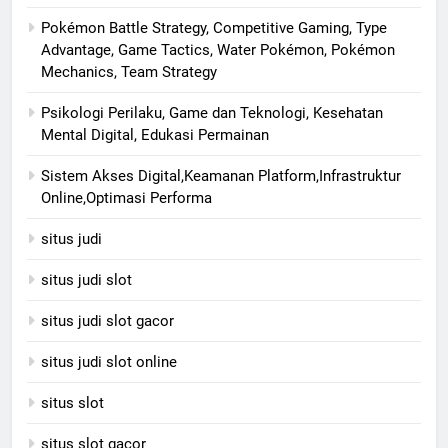
Pokémon Battle Strategy, Competitive Gaming, Type
Advantage, Game Tactics, Water Pokémon, Pokémon
Mechanics, Team Strategy
Psikologi Perilaku, Game dan Teknologi, Kesehatan
Mental Digital, Edukasi Permainan
Sistem Akses Digital,Keamanan Platform,Infrastruktur
Online,Optimasi Performa
situs judi
situs judi slot
situs judi slot gacor
situs judi slot online
situs slot
situs slot gacor