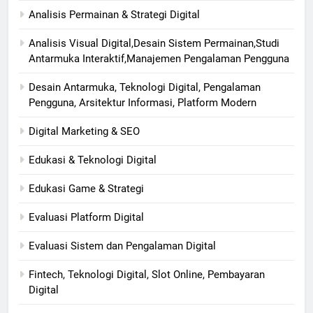
Analisis Permainan & Strategi Digital
Analisis Visual Digital,Desain Sistem Permainan,Studi
Antarmuka Interaktif,Manajemen Pengalaman Pengguna
Desain Antarmuka, Teknologi Digital, Pengalaman
Pengguna, Arsitektur Informasi, Platform Modern
Digital Marketing & SEO
Edukasi & Teknologi Digital
Edukasi Game & Strategi
Evaluasi Platform Digital
Evaluasi Sistem dan Pengalaman Digital
Fintech, Teknologi Digital, Slot Online, Pembayaran
Digital