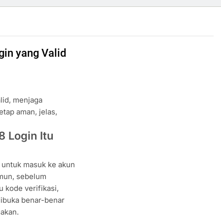
in yang Valid
lid, menjaga
tap aman, jelas,
 Login Itu
 untuk masuk ke akun
amun, sebelum
 kode verifikasi,
ibuka benar-benar
gakan.