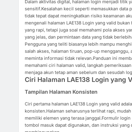
Dalam aktivitas digital, halaman login menjadi titik 
sensitif.Kesalahan kecil seperti memasukkan data 
tidak tepat dapat meningkatkan risiko keamanan aku
mengenali halaman LAE138 Login yang valid bukan 
yang rapi, tetapi juga soal memahami pola akses yan
yang jelas, dan permintaan data yang tidak berlebih
Pengguna yang teliti biasanya lebih mampu menghin
salah akses, halaman tiruan, pop-up mengganggu, a
meminta informasi tidak relevan.Panduan ini mem
memahami ciri halaman valid, langkah pemeriksaan 
menjaga akun tetap aman sebelum dan sesudah log
Ciri Halaman LAE138 Login yang V
Tampilan Halaman Konsisten
Ciri pertama halaman LAE138 Login yang valid adal
konsisten.Halaman seharusnya terlihat rapi, mudah 
memiliki elemen yang terasa janggal.Formulir login 
tombol masuk dapat digunakan, dan instruksi yang d