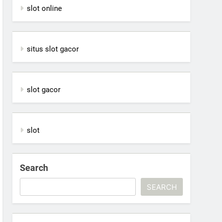
slot online
situs slot gacor
slot gacor
slot
Search
SEARCH