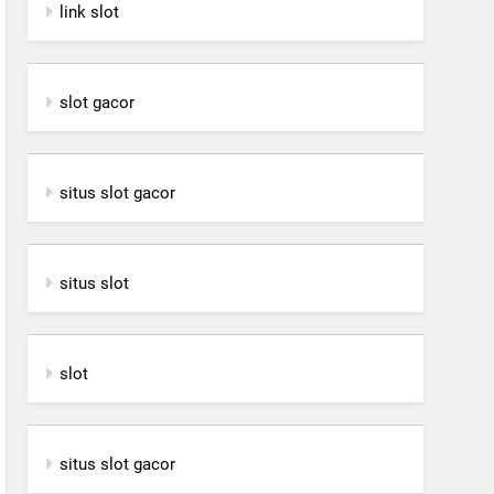
link slot
slot gacor
situs s
lot gacor
situs slot
slot
situs slot gacor