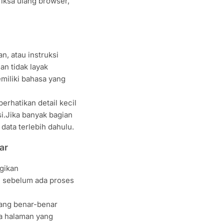
ksa ulang browser,
n, atau instruksi
an tidak layak
miliki bahasa yang
rhatikan detail kecil
si.Jika banyak bagian
data terlebih dahulu.
ar
agikan
i sebelum ada proses
yang benar-benar
a halaman yang