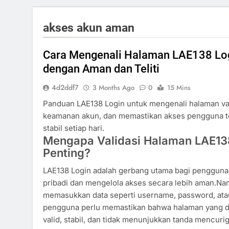
akses akun aman
Cara Mengenali Halaman LAE138 Log
dengan Aman dan Teliti
4d2ddf7
3 Months Ago
0
15 Mins
Panduan LAE138 Login untuk mengenali halaman va
keamanan akun, dan memastikan akses pengguna te
stabil setiap hari.
Mengapa Validasi Halaman LAE138
Penting?
LAE138 Login adalah gerbang utama bagi pengguna
pribadi dan mengelola akses secara lebih aman.N
memasukkan data seperti username, password, atau
pengguna perlu memastikan bahwa halaman yang d
valid, stabil, dan tidak menunjukkan tanda mencuri