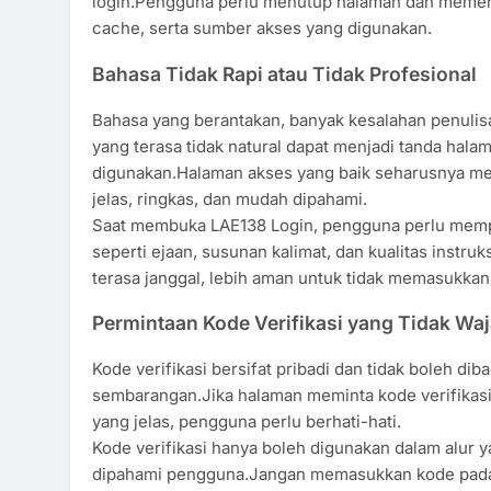
login.Pengguna perlu menutup halaman dan memeri
cache, serta sumber akses yang digunakan.
Bahasa Tidak Rapi atau Tidak Profesional
Bahasa yang berantakan, banyak kesalahan penulisa
yang terasa tidak natural dapat menjadi tanda halam
digunakan.Halaman akses yang baik seharusnya me
jelas, ringkas, dan mudah dipahami.
Saat membuka LAE138 Login, pengguna perlu mempe
seperti ejaan, susunan kalimat, dan kualitas instruk
terasa janggal, lebih aman untuk tidak memasukkan 
Permintaan Kode Verifikasi yang Tidak Waj
Kode verifikasi bersifat pribadi dan tidak boleh dib
sembarangan.Jika halaman meminta kode verifikas
yang jelas, pengguna perlu berhati-hati.
Kode verifikasi hanya boleh digunakan dalam alur 
dipahami pengguna.Jangan memasukkan kode pad