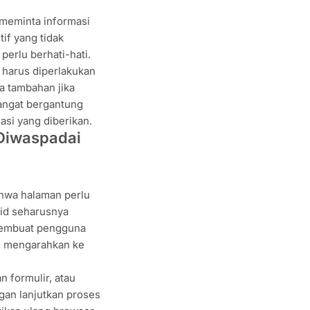
 meminta informasi
if yang tidak
erlu berhati-hati.
 harus diperlakukan
a tambahan jika
angat bergantung
si yang diberikan.
Diwaspadai
ahwa halaman perlu
lid seharusnya
membuat pengguna
g mengarahkan ke
 formulir, atau
gan lanjutkan proses