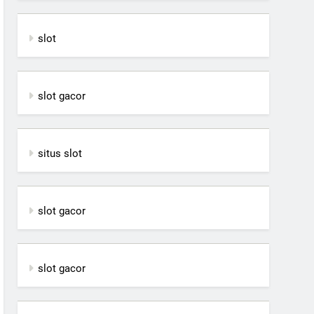
slot
slot gacor
situs slot
slot gacor
slot gacor