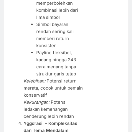
memperbolehkan
kombinasi lebih dari
lima simbol
Simbol bayaran
rendah sering kali
memberi return
konsisten
Payline fleksibel,
kadang hingga 243
cara menang tanpa
struktur garis tetap
Kelebihan:
Potensi return
merata, cocok untuk pemain
konservatif
Kekurangan:
Potensi
ledakan kemenangan
cenderung lebih rendah
Yggdrasil – Kompleksitas
dan Tema Mendalam