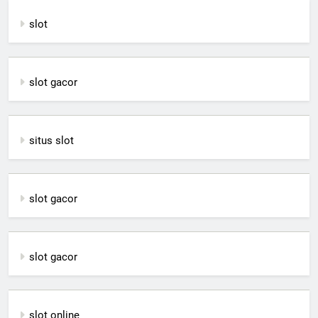
slot
slot gacor
situs slot
slot gacor
slot gacor
slot online