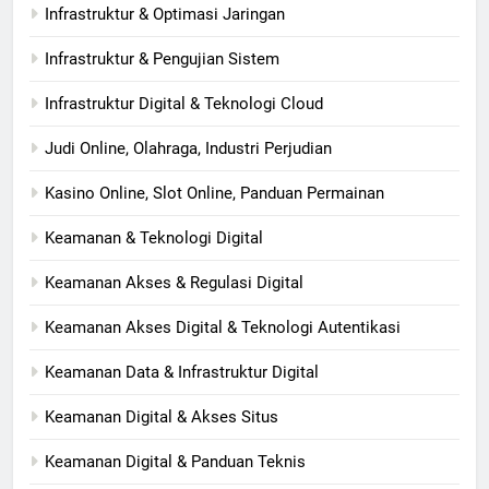
Infrastruktur & Optimasi Jaringan
Infrastruktur & Pengujian Sistem
Infrastruktur Digital & Teknologi Cloud
Judi Online, Olahraga, Industri Perjudian
Kasino Online, Slot Online, Panduan Permainan
Keamanan & Teknologi Digital
Keamanan Akses & Regulasi Digital
Keamanan Akses Digital & Teknologi Autentikasi
Keamanan Data & Infrastruktur Digital
Keamanan Digital & Akses Situs
Keamanan Digital & Panduan Teknis