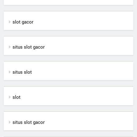
slot gacor
situs s
lot gacor
situs slot
slot
situs slot gacor