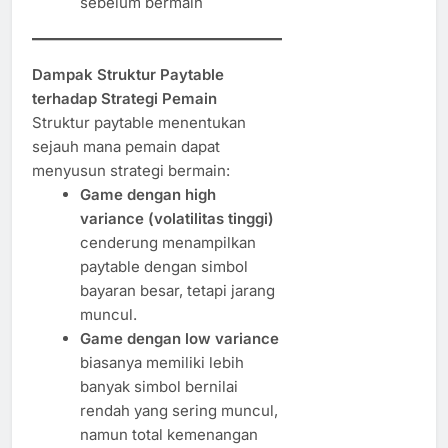
sebelum bermain
Dampak Struktur Paytable
terhadap Strategi Pemain
Struktur paytable menentukan
sejauh mana pemain dapat
menyusun strategi bermain:
Game dengan high
variance (volatilitas tinggi)
cenderung menampilkan
paytable dengan simbol
bayaran besar, tetapi jarang
muncul.
Game dengan low variance
biasanya memiliki lebih
banyak simbol bernilai
rendah yang sering muncul,
namun total kemenangan