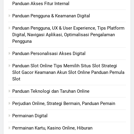
Panduan Akses Fitur Internal
Panduan Pengguna & Keamanan Digital
Panduan Pengguna, UX & User Experience, Tips Platform
Digital, Navigasi Aplikasi, Optimalisasi Pengalaman
Pengguna
Panduan Personalisasi Akses Digital
Panduan Slot Online Tips Memilih Situs Slot Strategi
Slot Gacor Keamanan Akun Slot Online Panduan Pemula
Slot
Panduan Teknologi dan Taruhan Online
Perjudian Online, Strategi Bermain, Panduan Pemain
Permainan Digital
Permainan Kartu, Kasino Online, Hiburan