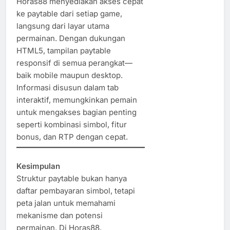
Horas88 menyediakan akses cepat
ke paytable dari setiap game,
langsung dari layar utama
permainan. Dengan dukungan
HTML5, tampilan paytable
responsif di semua perangkat—
baik mobile maupun desktop.
Informasi disusun dalam tab
interaktif, memungkinkan pemain
untuk mengakses bagian penting
seperti kombinasi simbol, fitur
bonus, dan RTP dengan cepat.
Kesimpulan
Struktur paytable bukan hanya
daftar pembayaran simbol, tetapi
peta jalan untuk memahami
mekanisme dan potensi
permainan. Di Horas88,