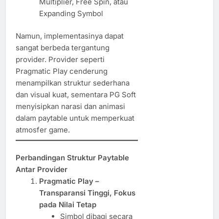
Multiplier, Free Spin, atau
Expanding Symbol
Namun, implementasinya dapat
sangat berbeda tergantung
provider. Provider seperti
Pragmatic Play cenderung
menampilkan struktur sederhana
dan visual kuat, sementara PG Soft
menyisipkan narasi dan animasi
dalam paytable untuk memperkuat
atmosfer game.
Perbandingan Struktur Paytable
Antar Provider
Pragmatic Play –
Transparansi Tinggi, Fokus
pada Nilai Tetap
Simbol dibagi secara