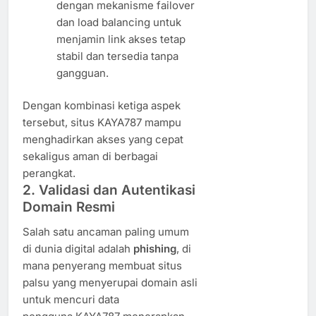
dengan mekanisme failover
dan load balancing untuk
menjamin link akses tetap
stabil dan tersedia tanpa
gangguan.
Dengan kombinasi ketiga aspek
tersebut, situs KAYA787 mampu
menghadirkan akses yang cepat
sekaligus aman di berbagai
perangkat.
2. Validasi dan Autentikasi
Domain Resmi
Salah satu ancaman paling umum
di dunia digital adalah
phishing
, di
mana penyerang membuat situs
palsu yang menyerupai domain asli
untuk mencuri data