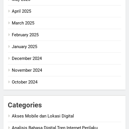
April 2025
March 2025
February 2025
January 2025
December 2024
November 2024
October 2024
Categories
Akses Mobile dan Lokasi Digital
Analisis Bahasa Digital,Tren Internet,Perilaku