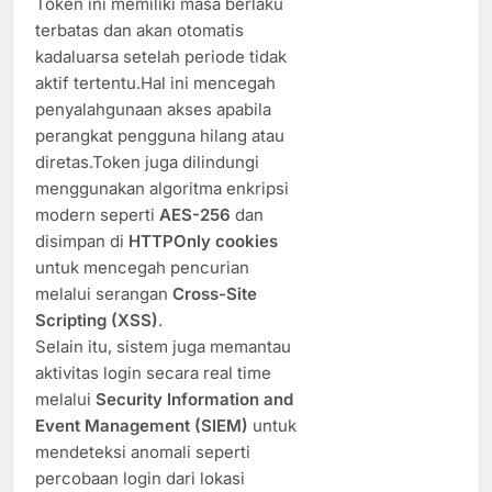
Token ini memiliki masa berlaku
terbatas dan akan otomatis
kadaluarsa setelah periode tidak
aktif tertentu.Hal ini mencegah
penyalahgunaan akses apabila
perangkat pengguna hilang atau
diretas.Token juga dilindungi
menggunakan algoritma enkripsi
modern seperti
AES-256
dan
disimpan di
HTTPOnly cookies
untuk mencegah pencurian
melalui serangan
Cross-Site
Scripting (XSS)
.
Selain itu, sistem juga memantau
aktivitas login secara real time
melalui
Security Information and
Event Management (SIEM)
untuk
mendeteksi anomali seperti
percobaan login dari lokasi