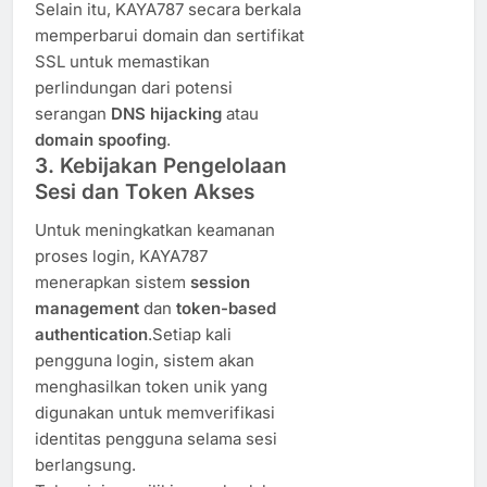
Selain itu, KAYA787 secara berkala
memperbarui domain dan sertifikat
SSL untuk memastikan
perlindungan dari potensi
serangan
DNS hijacking
atau
domain spoofing
.
3. Kebijakan Pengelolaan
Sesi dan Token Akses
Untuk meningkatkan keamanan
proses login, KAYA787
menerapkan sistem
session
management
dan
token-based
authentication
.Setiap kali
pengguna login, sistem akan
menghasilkan token unik yang
digunakan untuk memverifikasi
identitas pengguna selama sesi
berlangsung.