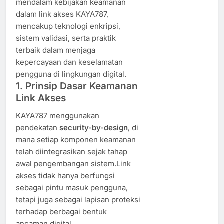
mendalam kebijakan keamanan
dalam link akses KAYA787,
mencakup teknologi enkripsi,
sistem validasi, serta praktik
terbaik dalam menjaga
kepercayaan dan keselamatan
pengguna di lingkungan digital.
1. Prinsip Dasar Keamanan
Link Akses
KAYA787 menggunakan
pendekatan
security-by-design
, di
mana setiap komponen keamanan
telah diintegrasikan sejak tahap
awal pengembangan sistem.Link
akses tidak hanya berfungsi
sebagai pintu masuk pengguna,
tetapi juga sebagai lapisan proteksi
terhadap berbagai bentuk
ancaman digital.