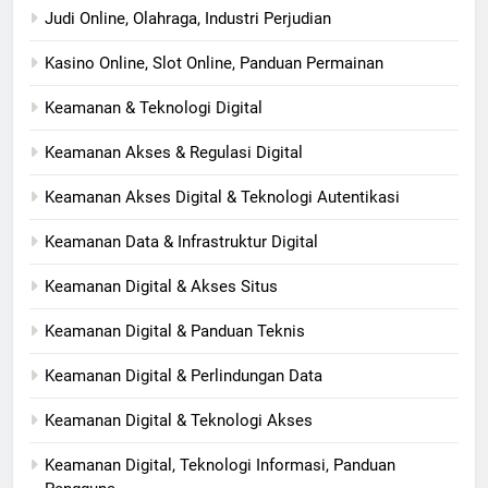
Judi Online, Olahraga, Industri Perjudian
Kasino Online, Slot Online, Panduan Permainan
Keamanan & Teknologi Digital
Keamanan Akses & Regulasi Digital
Keamanan Akses Digital & Teknologi Autentikasi
Keamanan Data & Infrastruktur Digital
Keamanan Digital & Akses Situs
Keamanan Digital & Panduan Teknis
Keamanan Digital & Perlindungan Data
Keamanan Digital & Teknologi Akses
Keamanan Digital, Teknologi Informasi, Panduan