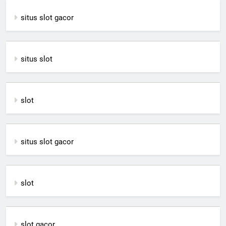
situs s
lot gacor
situs slot
slot
situs slot gacor
slot
slot gacor