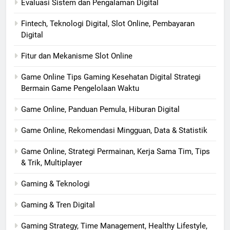
Evaluasi Sistem dan Pengalaman Digital
Fintech, Teknologi Digital, Slot Online, Pembayaran
Digital
Fitur dan Mekanisme Slot Online
Game Online Tips Gaming Kesehatan Digital Strategi
Bermain Game Pengelolaan Waktu
Game Online, Panduan Pemula, Hiburan Digital
Game Online, Rekomendasi Mingguan, Data & Statistik
Game Online, Strategi Permainan, Kerja Sama Tim, Tips
& Trik, Multiplayer
Gaming & Teknologi
Gaming & Tren Digital
Gaming Strategy, Time Management, Healthy Lifestyle,