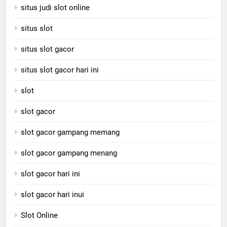
situs judi slot online
situs slot
situs slot gacor
situs slot gacor hari ini
slot
slot gacor
slot gacor gampang memang
slot gacor gampang menang
slot gacor hari ini
slot gacor hari inui
Slot Online