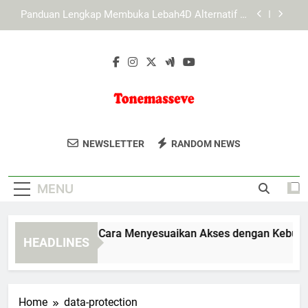
Skip
Slot Lebah4D dengan Akses Cepat dari Berbagai
to
Lokasi
content
Cara Mengenali Halaman LAE138 Login yang
Valid dengan Aman dan Teliti
Slot Lebah4D dan Cara Menyesuaikan Akses
dengan Kebutuhan Pengguna
Panduan Lengkap Membuka Lebah4D Alternatif di
Browser
Tonemasseve
Baca Inspirasi Gaya Hidup, Kreativitas,
Slot Lebah4D dengan Akses Cepat dari Berbagai
NEWSLETTER
RANDOM NEWS
Lokasi
Dan Kesehatan Di Blog Tonemasseve.
Cara Mengenali Halaman LAE138 Login yang
Untuk Hidup Yang Lebih Baik Dan
Valid dengan Aman dan Teliti
MENU
Produktif.
ot Lebah4D dan Cara Menyesuaikan Akses dengan Kebutuha
HEADLINES
Months Ago
Home
data-protection