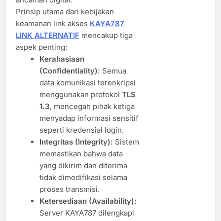
Prinsip utama dari kebijakan
keamanan link akses
KAYA787
LINK ALTERNATIF
mencakup tiga
aspek penting:
Kerahasiaan
(Confidentiality):
Semua
data komunikasi terenkripsi
menggunakan protokol
TLS
1.3
, mencegah pihak ketiga
menyadap informasi sensitif
seperti kredensial login.
Integritas (Integrity):
Sistem
memastikan bahwa data
yang dikirim dan diterima
tidak dimodifikasi selama
proses transmisi.
Ketersediaan (Availability):
Server KAYA787 dilengkapi