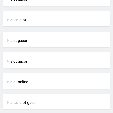
situs slot
slot gacor
slot gacor
slot online
situs slot gacor