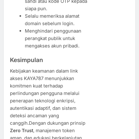
sandi atau kode OTP kepada
siapa pun.
Selalu memeriksa alamat
domain sebelum login.
Menghindari penggunaan
perangkat publik untuk
mengakses akun pribadi.
Kesimpulan
Kebijakan keamanan dalam link
akses KAYA787 menunjukkan
komitmen kuat terhadap
perlindungan pengguna melalui
penerapan teknologi enkripsi,
autentikasi adaptif, dan sistem
deteksi ancaman yang
canggih.Dengan dukungan prinsip
Zero Trust
, manajemen token
aman, dan edukasi berkelanjutan,