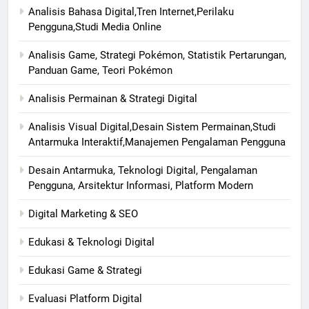
Analisis Bahasa Digital,Tren Internet,Perilaku
Pengguna,Studi Media Online
Analisis Game, Strategi Pokémon, Statistik Pertarungan,
Panduan Game, Teori Pokémon
Analisis Permainan & Strategi Digital
Analisis Visual Digital,Desain Sistem Permainan,Studi
Antarmuka Interaktif,Manajemen Pengalaman Pengguna
Desain Antarmuka, Teknologi Digital, Pengalaman
Pengguna, Arsitektur Informasi, Platform Modern
Digital Marketing & SEO
Edukasi & Teknologi Digital
Edukasi Game & Strategi
Evaluasi Platform Digital