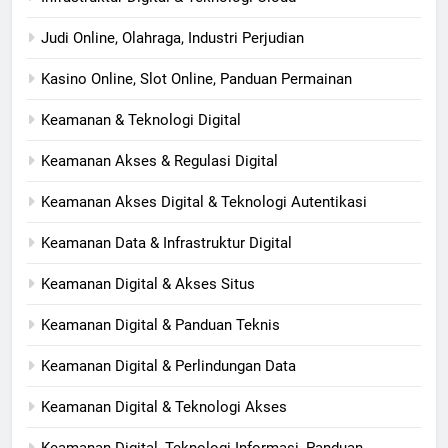
Judi Online, Olahraga, Industri Perjudian
Kasino Online, Slot Online, Panduan Permainan
Keamanan & Teknologi Digital
Keamanan Akses & Regulasi Digital
Keamanan Akses Digital & Teknologi Autentikasi
Keamanan Data & Infrastruktur Digital
Keamanan Digital & Akses Situs
Keamanan Digital & Panduan Teknis
Keamanan Digital & Perlindungan Data
Keamanan Digital & Teknologi Akses