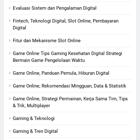
Evaluasi Sistem dan Pengalaman Digital
Fintech, Teknologi Digital, Slot Online, Pembayaran
Digital
Fitur dan Mekanisme Slot Online
Game Online Tips Gaming Kesehatan Digital Strategi
Bermain Game Pengelolaan Waktu
Game Online, Panduan Pemula, Hiburan Digital
Game Online, Rekomendasi Mingguan, Data & Statistik
Game Online, Strategi Permainan, Kerja Sama Tim, Tips
& Trik, Multiplayer
Gaming & Teknologi
Gaming & Tren Digital