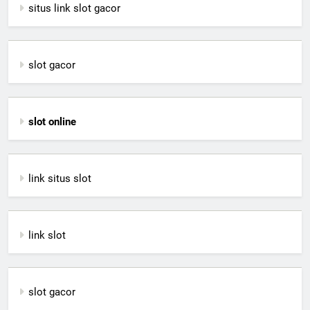
situs link slot gacor
slot gacor
slot online
link situs slot
link slot
slot gacor