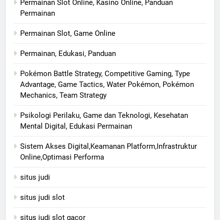
Permainan Slot Online, Kasino Online, Panduan
Permainan
Permainan Slot, Game Online
Permainan, Edukasi, Panduan
Pokémon Battle Strategy, Competitive Gaming, Type
Advantage, Game Tactics, Water Pokémon, Pokémon
Mechanics, Team Strategy
Psikologi Perilaku, Game dan Teknologi, Kesehatan
Mental Digital, Edukasi Permainan
Sistem Akses Digital,Keamanan Platform,Infrastruktur
Online,Optimasi Performa
situs judi
situs judi slot
situs judi slot gacor