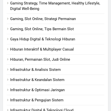
Gaming Strategy, Time Management, Healthy Lifestyle,
Digital Well-Being
Gaming, Slot Online, Strategi Permainan
Gaming, Slot Online, Tips Bermain Slot
Gaya Hidup Digital & Teknologi Hiburan
Hiburan Interaktif & Multiplayer Casual
Hiburan, Permainan Slot, Judi Online
Infrastruktur & Analisis Sistem
Infrastruktur & Keandalan Sistem
Infrastruktur & Optimasi Jaringan
Infrastruktur & Pengujian Sistem
Infrastruktur Digital & Teknologi Cloud