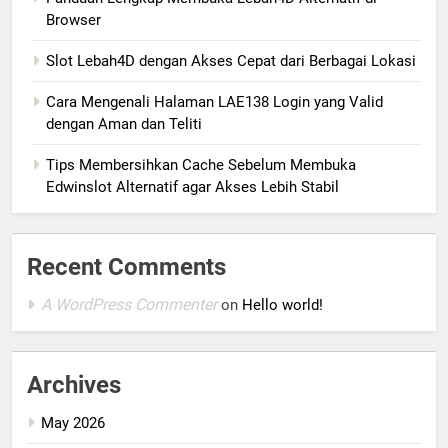
Browser
Slot Lebah4D dengan Akses Cepat dari Berbagai Lokasi
Cara Mengenali Halaman LAE138 Login yang Valid
dengan Aman dan Teliti
Tips Membersihkan Cache Sebelum Membuka
Edwinslot Alternatif agar Akses Lebih Stabil
Recent Comments
A WordPress Commenter
on
Hello world!
Archives
May 2026