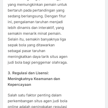
yang memungkinkan pemain untuk
bertaruh pada pertandingan yang
sedang berlangsung. Dengan fitur
ini, pengalaman taruhan menjadi
lebih dinamis dan interaktif, yang
semakin menarik minat pemain.
Selain itu, semakin banyaknya liga
sepak bola yang ditawarkan
sebagai pasar taruhan
meningkatkan daya tarik situs agen
judi bola bagi penggemar olahraga.
3.
Regulasi dan Lisensi:
Meningkatnya Keamanan dan
Kepercayaan
Salah satu faktor penting dalam
perkembangan situs agen judi bola
online adalah peningkatan regulasi