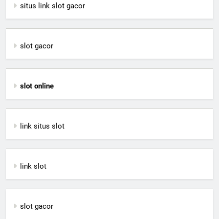
situs link slot gacor
slot gacor
slot online
link situs slot
link slot
slot gacor