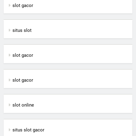
slot gacor
situs slot
slot gacor
slot gacor
slot online
situs slot gacor