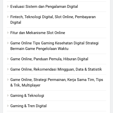
Evaluasi Sistem dan Pengalaman Digital
Fintech, Teknologi Digital, Slot Online, Pembayaran
Digital
Fitur dan Mekanisme Slot Online
Game Online Tips Gaming Kesehatan Digital Strategi
Bermain Game Pengelolaan Waktu
Game Online, Panduan Pemula, Hiburan Digital
Game Online, Rekomendasi Mingguan, Data & Statistik
Game Online, Strategi Permainan, Kerja Sama Tim, Tips
& Trik, Multiplayer
Gaming & Teknologi
Gaming & Tren Digital