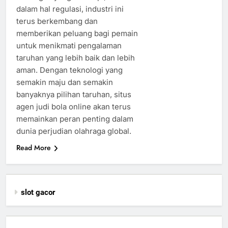
dalam hal regulasi, industri ini
terus berkembang dan
memberikan peluang bagi pemain
untuk menikmati pengalaman
taruhan yang lebih baik dan lebih
aman. Dengan teknologi yang
semakin maju dan semakin
banyaknya pilihan taruhan, situs
agen judi bola online akan terus
memainkan peran penting dalam
dunia perjudian olahraga global.
Read More
slot gacor