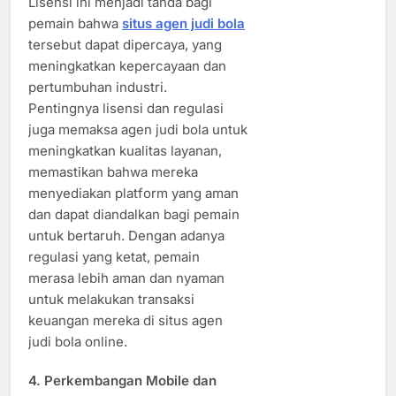
Lisensi ini menjadi tanda bagi
pemain bahwa
situs agen judi bola
tersebut dapat dipercaya, yang
meningkatkan kepercayaan dan
pertumbuhan industri.
Pentingnya lisensi dan regulasi
juga memaksa agen judi bola untuk
meningkatkan kualitas layanan,
memastikan bahwa mereka
menyediakan platform yang aman
dan dapat diandalkan bagi pemain
untuk bertaruh. Dengan adanya
regulasi yang ketat, pemain
merasa lebih aman dan nyaman
untuk melakukan transaksi
keuangan mereka di situs agen
judi bola online.
4.
Perkembangan Mobile dan