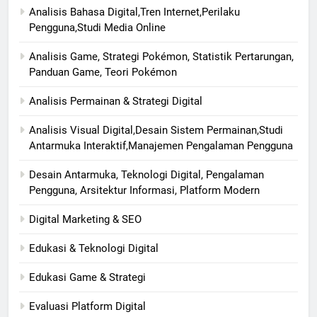
Analisis Bahasa Digital,Tren Internet,Perilaku
Pengguna,Studi Media Online
Analisis Game, Strategi Pokémon, Statistik Pertarungan,
Panduan Game, Teori Pokémon
Analisis Permainan & Strategi Digital
Analisis Visual Digital,Desain Sistem Permainan,Studi
Antarmuka Interaktif,Manajemen Pengalaman Pengguna
Desain Antarmuka, Teknologi Digital, Pengalaman
Pengguna, Arsitektur Informasi, Platform Modern
Digital Marketing & SEO
Edukasi & Teknologi Digital
Edukasi Game & Strategi
Evaluasi Platform Digital