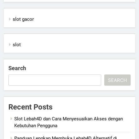
slot gacor
slot
Search
SEARCH
Recent Posts
Slot Lebah4D dan Cara Menyesuaikan Akses dengan
Kebutuhan Pengguna
Panduan Lengkap Membuka Lebah4D Alternatif di