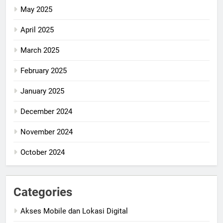
May 2025
April 2025
March 2025
February 2025
January 2025
December 2024
November 2024
October 2024
Categories
Akses Mobile dan Lokasi Digital