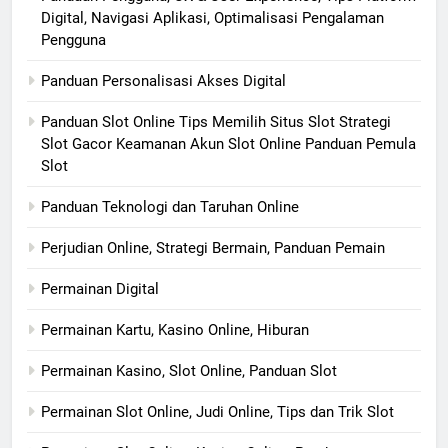
Digital, Navigasi Aplikasi, Optimalisasi Pengalaman
Pengguna
Panduan Personalisasi Akses Digital
Panduan Slot Online Tips Memilih Situs Slot Strategi
Slot Gacor Keamanan Akun Slot Online Panduan Pemula
Slot
Panduan Teknologi dan Taruhan Online
Perjudian Online, Strategi Bermain, Panduan Pemain
Permainan Digital
Permainan Kartu, Kasino Online, Hiburan
Permainan Kasino, Slot Online, Panduan Slot
Permainan Slot Online, Judi Online, Tips dan Trik Slot