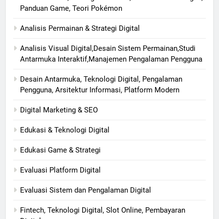
Panduan Game, Teori Pokémon
Analisis Permainan & Strategi Digital
Analisis Visual Digital,Desain Sistem Permainan,Studi
Antarmuka Interaktif,Manajemen Pengalaman Pengguna
Desain Antarmuka, Teknologi Digital, Pengalaman
Pengguna, Arsitektur Informasi, Platform Modern
Digital Marketing & SEO
Edukasi & Teknologi Digital
Edukasi Game & Strategi
Evaluasi Platform Digital
Evaluasi Sistem dan Pengalaman Digital
Fintech, Teknologi Digital, Slot Online, Pembayaran