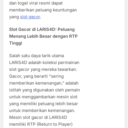
dan togel viral resmi dapat
memberikan peluang keuntungan
yang
slot gacor
.
Slot Gacor di LARIS4D: Peluang
Menang Lebih Besar dengan RTP
Tinggi
Salah satu daya tarik utama
LARIS4D adalah koleksi permainan
slot gacor yang mereka tawarkan.
Gacor, yang berarti “sering
memberikan kemenangan,” adalah
istilah yang digunakan oleh pemain
untuk menggambarkan mesin slot
yang memiliki peluang lebih besar
untuk memberikan kemenangan.
Mesin slot gacor di LARIS4D
memiliki RTP (Return to Player)