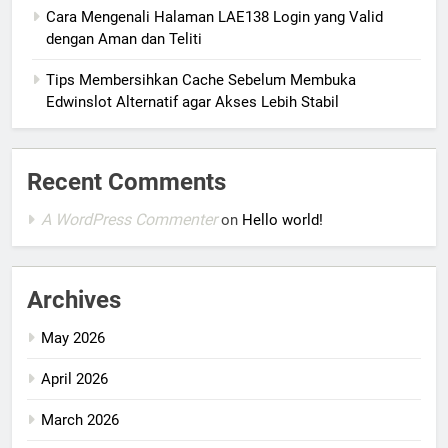
Cara Mengenali Halaman LAE138 Login yang Valid
dengan Aman dan Teliti
Tips Membersihkan Cache Sebelum Membuka
Edwinslot Alternatif agar Akses Lebih Stabil
Recent Comments
A WordPress Commenter
on
Hello world!
Archives
May 2026
April 2026
March 2026