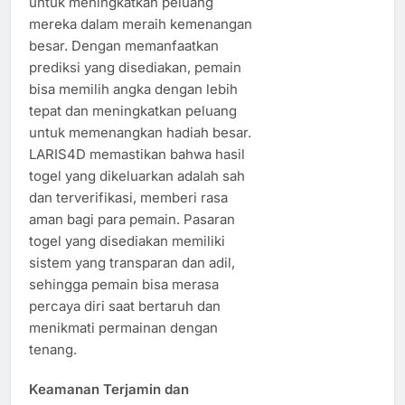
untuk meningkatkan peluang
mereka dalam meraih kemenangan
besar. Dengan memanfaatkan
prediksi yang disediakan, pemain
bisa memilih angka dengan lebih
tepat dan meningkatkan peluang
untuk memenangkan hadiah besar.
LARIS4D memastikan bahwa hasil
togel yang dikeluarkan adalah sah
dan terverifikasi, memberi rasa
aman bagi para pemain. Pasaran
togel yang disediakan memiliki
sistem yang transparan dan adil,
sehingga pemain bisa merasa
percaya diri saat bertaruh dan
menikmati permainan dengan
tenang.
Keamanan Terjamin dan