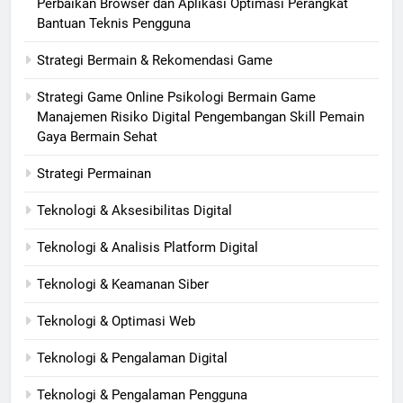
Perbaikan Browser dan Aplikasi Optimasi Perangkat
Bantuan Teknis Pengguna
Strategi Bermain & Rekomendasi Game
Strategi Game Online Psikologi Bermain Game
Manajemen Risiko Digital Pengembangan Skill Pemain
Gaya Bermain Sehat
Strategi Permainan
Teknologi & Aksesibilitas Digital
Teknologi & Analisis Platform Digital
Teknologi & Keamanan Siber
Teknologi & Optimasi Web
Teknologi & Pengalaman Digital
Teknologi & Pengalaman Pengguna