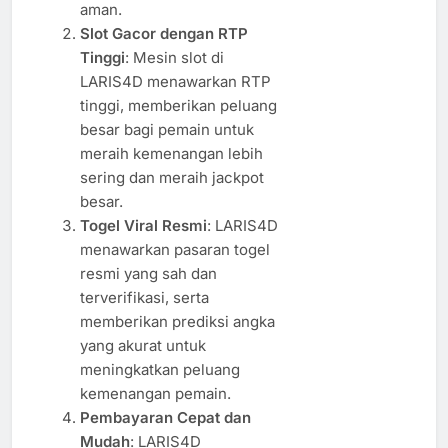
aman.
Slot Gacor dengan RTP
Tinggi
: Mesin slot di
LARIS4D menawarkan RTP
tinggi, memberikan peluang
besar bagi pemain untuk
meraih kemenangan lebih
sering dan meraih jackpot
besar.
Togel Viral Resmi
: LARIS4D
menawarkan pasaran togel
resmi yang sah dan
terverifikasi, serta
memberikan prediksi angka
yang akurat untuk
meningkatkan peluang
kemenangan pemain.
Pembayaran Cepat dan
Mudah
: LARIS4D