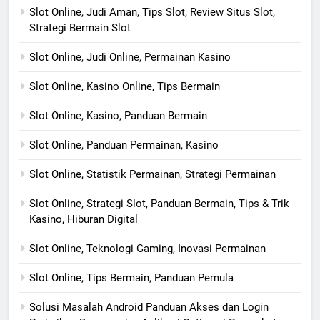
Slot Online, Judi Aman, Tips Slot, Review Situs Slot,
Strategi Bermain Slot
Slot Online, Judi Online, Permainan Kasino
Slot Online, Kasino Online, Tips Bermain
Slot Online, Kasino, Panduan Bermain
Slot Online, Panduan Permainan, Kasino
Slot Online, Statistik Permainan, Strategi Permainan
Slot Online, Strategi Slot, Panduan Bermain, Tips & Trik
Kasino, Hiburan Digital
Slot Online, Teknologi Gaming, Inovasi Permainan
Slot Online, Tips Bermain, Panduan Pemula
Solusi Masalah Android Panduan Akses dan Login