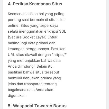
4.
Periksa Keamanan Situs
Keamanan adalah hal yang paling
penting saat bermain di situs slot
online. Situs yang terpercaya
selalu menggunakan enkripsi SSL
(Secure Socket Layer) untuk
melindungi data pribadi dan
keuangan penggunanya. Pastikan
URL situs diawali dengan “https://”
yang menunjukkan bahwa data
Anda dilindungi. Selain itu,
pastikan bahwa situs tersebut
memiliki kebijakan privasi yang
jelas dan transparan tentang
bagaimana data Anda akan
digunakan.
5.
Waspadai Tawaran Bonus