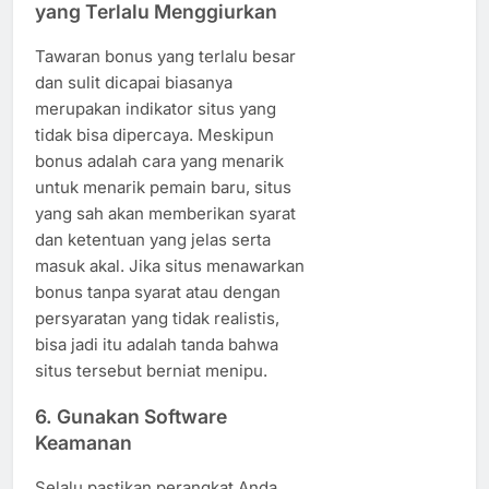
yang Terlalu Menggiurkan
Tawaran bonus yang terlalu besar
dan sulit dicapai biasanya
merupakan indikator situs yang
tidak bisa dipercaya. Meskipun
bonus adalah cara yang menarik
untuk menarik pemain baru, situs
yang sah akan memberikan syarat
dan ketentuan yang jelas serta
masuk akal. Jika situs menawarkan
bonus tanpa syarat atau dengan
persyaratan yang tidak realistis,
bisa jadi itu adalah tanda bahwa
situs tersebut berniat menipu.
6.
Gunakan Software
Keamanan
Selalu pastikan perangkat Anda