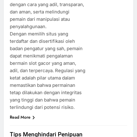
dengan cara yang adil, transparan,
dan aman, serta melindungi
pemain dari manipulasi atau
penyalahgunaan.
Dengan memilih situs yang
terdaftar dan disertifikasi oleh
badan pengatur yang sah, pemain
dapat menikmati pengalaman
bermain slot gacor yang aman,
adil, dan terpercaya. Regulasi yang
ketat adalah pilar utama dalam
memastikan bahwa permainan
tetap dilakukan dengan integritas
yang tinggi dan bahwa pemain
terlindungi dari potensi risiko.
Read More
Tips Menghindari Penipuan