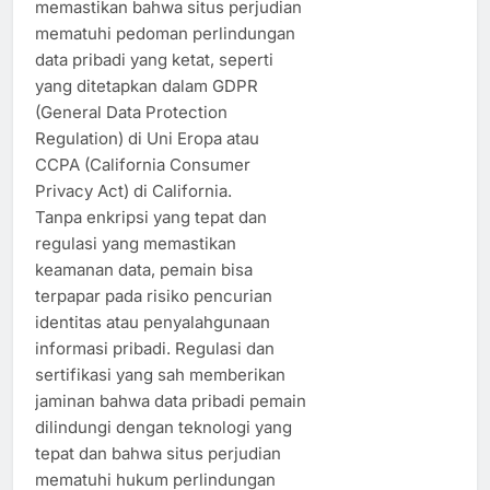
memastikan bahwa situs perjudian
mematuhi pedoman perlindungan
data pribadi yang ketat, seperti
yang ditetapkan dalam GDPR
(General Data Protection
Regulation) di Uni Eropa atau
CCPA (California Consumer
Privacy Act) di California.
Tanpa enkripsi yang tepat dan
regulasi yang memastikan
keamanan data, pemain bisa
terpapar pada risiko pencurian
identitas atau penyalahgunaan
informasi pribadi. Regulasi dan
sertifikasi yang sah memberikan
jaminan bahwa data pribadi pemain
dilindungi dengan teknologi yang
tepat dan bahwa situs perjudian
mematuhi hukum perlindungan