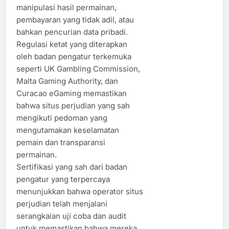
manipulasi hasil permainan,
pembayaran yang tidak adil, atau
bahkan pencurian data pribadi.
Regulasi ketat yang diterapkan
oleh badan pengatur terkemuka
seperti UK Gambling Commission,
Malta Gaming Authority, dan
Curacao eGaming memastikan
bahwa situs perjudian yang sah
mengikuti pedoman yang
mengutamakan keselamatan
pemain dan transparansi
permainan.
Sertifikasi yang sah dari badan
pengatur yang terpercaya
menunjukkan bahwa operator situs
perjudian telah menjalani
serangkaian uji coba dan audit
untuk memastikan bahwa mereka