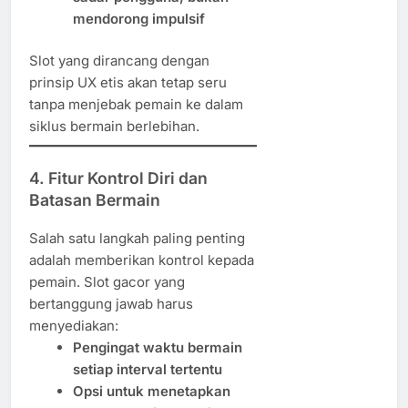
mendorong impulsif
Slot yang dirancang dengan
prinsip UX etis akan tetap seru
tanpa menjebak pemain ke dalam
siklus bermain berlebihan.
4. Fitur Kontrol Diri dan
Batasan Bermain
Salah satu langkah paling penting
adalah memberikan kontrol kepada
pemain. Slot gacor yang
bertanggung jawab harus
menyediakan:
Pengingat waktu bermain
setiap interval tertentu
Opsi untuk menetapkan