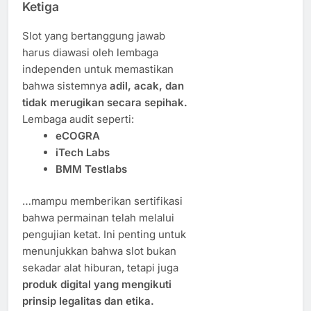
Ketiga
Slot yang bertanggung jawab
harus diawasi oleh lembaga
independen untuk memastikan
bahwa sistemnya
adil, acak, dan
tidak merugikan secara sepihak.
Lembaga audit seperti:
eCOGRA
iTech Labs
BMM Testlabs
…mampu memberikan sertifikasi
bahwa permainan telah melalui
pengujian ketat. Ini penting untuk
menunjukkan bahwa slot bukan
sekadar alat hiburan, tetapi juga
produk digital yang mengikuti
prinsip legalitas dan etika.