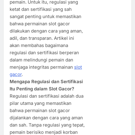
pemain. Untuk itu, regulasi yang
ketat dan sertifikasi yang sah
sangat penting untuk memastikan
bahwa permainan slot gacor
dilakukan dengan cara yang aman,
adil, dan transparan. Artikel ini
akan membahas bagaimana
regulasi dan sertifikasi berperan
dalam melindungi pemain dan
menjaga integritas permainan
slot
gacor
.
Mengapa Regulasi dan Sertifikasi
Itu Penting dalam Slot Gacor?
Regulasi dan sertifikasi adalah dua
pilar utama yang memastikan
bahwa permainan slot gacor
dijalankan dengan cara yang aman
dan sah. Tanpa regulasi yang tepat,
pemain berisiko menjadi korban