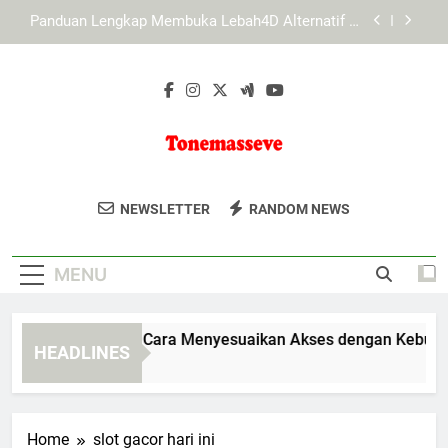
Skip
Slot Lebah4D dengan Akses Cepat dari Berbagai
to
Lokasi
content
Cara Mengenali Halaman LAE138 Login yang
Valid dengan Aman dan Teliti
Slot Lebah4D dan Cara Menyesuaikan Akses
dengan Kebutuhan Pengguna
Panduan Lengkap Membuka Lebah4D Alternatif di
Browser
Tonemasseve
Baca Inspirasi Gaya Hidup, Kreativitas,
Slot Lebah4D dengan Akses Cepat dari Berbagai
NEWSLETTER
RANDOM NEWS
Lokasi
Dan Kesehatan Di Blog Tonemasseve.
Cara Mengenali Halaman LAE138 Login yang
Untuk Hidup Yang Lebih Baik Dan
Valid dengan Aman dan Teliti
MENU
Produktif.
ot Lebah4D dan Cara Menyesuaikan Akses dengan Kebutuhan
HEADLINES
onths Ago
Home
slot gacor hari ini