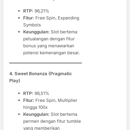
RTP:
96,21%
Fitur:
Free Spin, Expanding
Symbols
Keunggulan:
Slot bertema
petualangan dengan fitur
bonus yang menawarkan
potensi kemenangan besar.
4. Sweet Bonanza (Pragmatic
Play)
RTP:
96,51%
Fitur:
Free Spin, Multiplier
hingga 100x
Keunggulan:
Slot bertema
permen dengan fitur tumble
yang memberikan