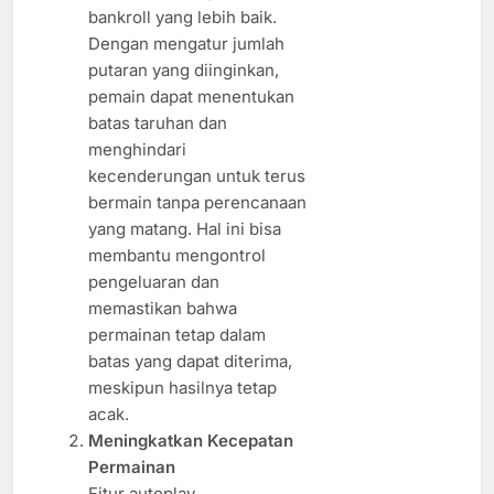
bankroll yang lebih baik.
Dengan mengatur jumlah
putaran yang diinginkan,
pemain dapat menentukan
batas taruhan dan
menghindari
kecenderungan untuk terus
bermain tanpa perencanaan
yang matang. Hal ini bisa
membantu mengontrol
pengeluaran dan
memastikan bahwa
permainan tetap dalam
batas yang dapat diterima,
meskipun hasilnya tetap
acak.
Meningkatkan Kecepatan
Permainan
Fitur autoplay