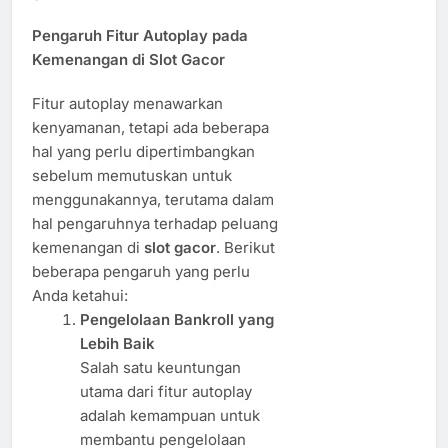
Pengaruh Fitur Autoplay pada
Kemenangan di Slot Gacor
Fitur autoplay menawarkan
kenyamanan, tetapi ada beberapa
hal yang perlu dipertimbangkan
sebelum memutuskan untuk
menggunakannya, terutama dalam
hal pengaruhnya terhadap peluang
kemenangan di
slot gacor
. Berikut
beberapa pengaruh yang perlu
Anda ketahui:
Pengelolaan Bankroll yang
Lebih Baik
Salah satu keuntungan
utama dari fitur autoplay
adalah kemampuan untuk
membantu pengelolaan