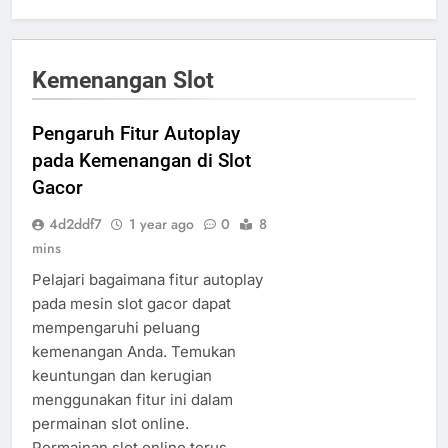
Kemenangan Slot
Pengaruh Fitur Autoplay
pada Kemenangan di Slot
Gacor
4d2ddf7
1 year ago
0
8
mins
Pelajari bagaimana fitur autoplay
pada mesin slot gacor dapat
mempengaruhi peluang
kemenangan Anda. Temukan
keuntungan dan kerugian
menggunakan fitur ini dalam
permainan slot online.
Permainan slot online terus