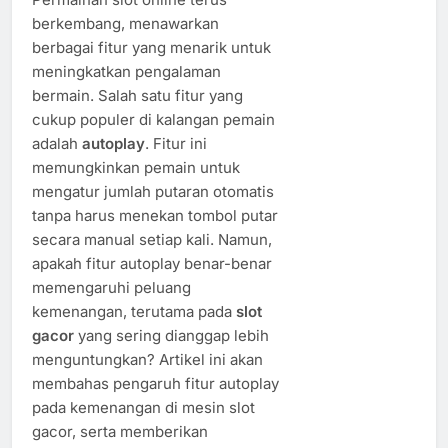
berkembang, menawarkan
berbagai fitur yang menarik untuk
meningkatkan pengalaman
bermain. Salah satu fitur yang
cukup populer di kalangan pemain
adalah
autoplay
. Fitur ini
memungkinkan pemain untuk
mengatur jumlah putaran otomatis
tanpa harus menekan tombol putar
secara manual setiap kali. Namun,
apakah fitur autoplay benar-benar
memengaruhi peluang
kemenangan, terutama pada
slot
gacor
yang sering dianggap lebih
menguntungkan? Artikel ini akan
membahas pengaruh fitur autoplay
pada kemenangan di mesin slot
gacor, serta memberikan