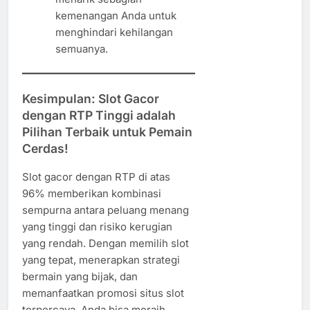
kemenangan Anda untuk
menghindari kehilangan
semuanya.
Kesimpulan: Slot Gacor
dengan RTP Tinggi adalah
Pilihan Terbaik untuk Pemain
Cerdas!
Slot gacor dengan RTP di atas
96% memberikan kombinasi
sempurna antara peluang menang
yang tinggi dan risiko kerugian
yang rendah. Dengan memilih slot
yang tepat, menerapkan strategi
bermain yang bijak, dan
memanfaatkan promosi situs slot
terpercaya, Anda bisa meraih