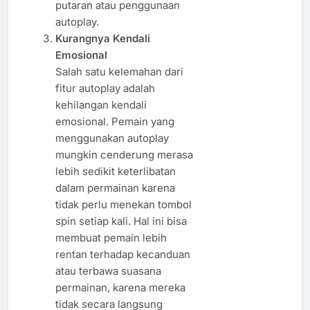
putaran atau penggunaan
autoplay.
Kurangnya Kendali
Emosional
Salah satu kelemahan dari
fitur autoplay adalah
kehilangan kendali
emosional. Pemain yang
menggunakan autoplay
mungkin cenderung merasa
lebih sedikit keterlibatan
dalam permainan karena
tidak perlu menekan tombol
spin setiap kali. Hal ini bisa
membuat pemain lebih
rentan terhadap kecanduan
atau terbawa suasana
permainan, karena mereka
tidak secara langsung