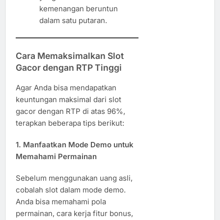
kemenangan beruntun
dalam satu putaran.
Cara Memaksimalkan Slot
Gacor dengan RTP Tinggi
Agar Anda bisa mendapatkan
keuntungan maksimal dari slot
gacor dengan RTP di atas 96%,
terapkan beberapa tips berikut:
1. Manfaatkan Mode Demo untuk
Memahami Permainan
Sebelum menggunakan uang asli,
cobalah slot dalam mode demo.
Anda bisa memahami pola
permainan, cara kerja fitur bonus,