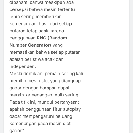
dipahami bahwa meskipun ada
persepsi bahwa mesin tertentu
lebih sering memberikan
kemenangan, hasil dari setiap
putaran tetap acak karena
penggunaan
RNG (Random
Number Generator)
yang
memastikan bahwa setiap putaran
adalah peristiwa acak dan
independen.
Meski demikian, pemain sering kali
memilih mesin slot yang dianggap
gacor dengan harapan dapat
meraih kemenangan lebih sering.
Pada titik ini, muncul pertanyaan:
apakah penggunaan fitur autoplay
dapat mempengaruhi peluang
kemenangan pada mesin slot
gacor?