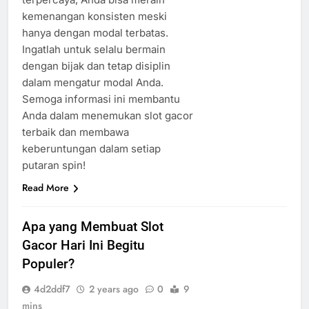
kemenangan konsisten meski
hanya dengan modal terbatas.
Ingatlah untuk selalu bermain
dengan bijak dan tetap disiplin
dalam mengatur modal Anda.
Semoga informasi ini membantu
Anda dalam menemukan slot gacor
terbaik dan membawa
keberuntungan dalam setiap
putaran spin!
Read More
Apa yang Membuat Slot
Gacor Hari Ini Begitu
Populer?
4d2ddf7
2 years ago
0
9
mins