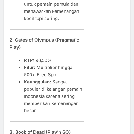
untuk pemain pemula dan
menawarkan kemenangan
kecil tapi sering.
2. Gates of Olympus (Pragmatic
Play)
RTP:
96,50%
Fitur:
Multiplier hingga
500x, Free Spin
Keunggulan:
Sangat
populer di kalangan pemain
Indonesia karena sering
memberikan kemenangan
besar.
3. Book of Dead (Play’n GO)