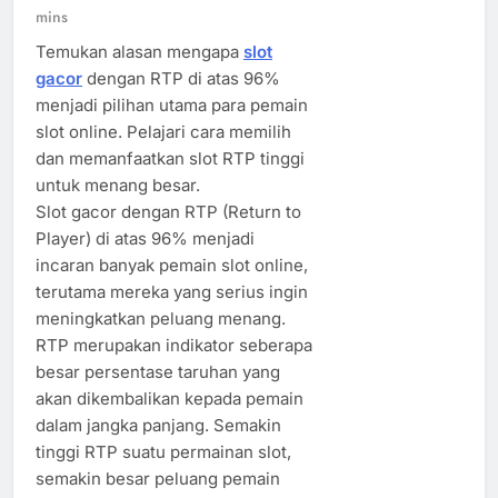
mins
Temukan alasan mengapa
slot
gacor
dengan RTP di atas 96%
menjadi pilihan utama para pemain
slot online. Pelajari cara memilih
dan memanfaatkan slot RTP tinggi
untuk menang besar.
Slot gacor dengan RTP (Return to
Player) di atas 96% menjadi
incaran banyak pemain slot online,
terutama mereka yang serius ingin
meningkatkan peluang menang.
RTP merupakan indikator seberapa
besar persentase taruhan yang
akan dikembalikan kepada pemain
dalam jangka panjang. Semakin
tinggi RTP suatu permainan slot,
semakin besar peluang pemain