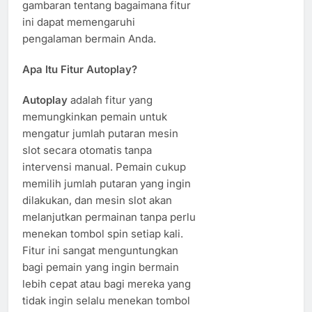
gambaran tentang bagaimana fitur
ini dapat memengaruhi
pengalaman bermain Anda.
Apa Itu Fitur Autoplay?
Autoplay
adalah fitur yang
memungkinkan pemain untuk
mengatur jumlah putaran mesin
slot secara otomatis tanpa
intervensi manual. Pemain cukup
memilih jumlah putaran yang ingin
dilakukan, dan mesin slot akan
melanjutkan permainan tanpa perlu
menekan tombol spin setiap kali.
Fitur ini sangat menguntungkan
bagi pemain yang ingin bermain
lebih cepat atau bagi mereka yang
tidak ingin selalu menekan tombol