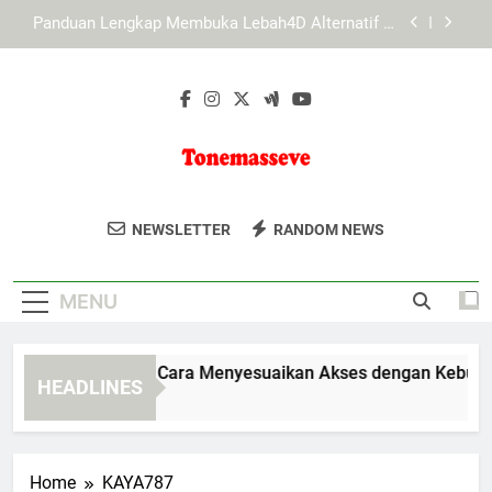
Skip
Slot Lebah4D dengan Akses Cepat dari Berbagai
to
Lokasi
content
Cara Mengenali Halaman LAE138 Login yang
Valid dengan Aman dan Teliti
Slot Lebah4D dan Cara Menyesuaikan Akses
dengan Kebutuhan Pengguna
Panduan Lengkap Membuka Lebah4D Alternatif di
Browser
Tonemasseve
Baca Inspirasi Gaya Hidup, Kreativitas,
Slot Lebah4D dengan Akses Cepat dari Berbagai
NEWSLETTER
RANDOM NEWS
Lokasi
Dan Kesehatan Di Blog Tonemasseve.
Cara Mengenali Halaman LAE138 Login yang
Untuk Hidup Yang Lebih Baik Dan
Valid dengan Aman dan Teliti
MENU
Produktif.
ot Lebah4D dan Cara Menyesuaikan Akses dengan Kebutuhan
HEADLINES
onths Ago
Home
KAYA787