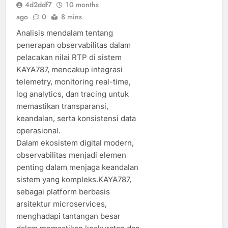
4d2ddf7
10 months
ago
0
8 mins
Analisis mendalam tentang
penerapan observabilitas dalam
pelacakan nilai RTP di sistem
KAYA787, mencakup integrasi
telemetry, monitoring real-time,
log analytics, dan tracing untuk
memastikan transparansi,
keandalan, serta konsistensi data
operasional.
Dalam ekosistem digital modern,
observabilitas menjadi elemen
penting dalam menjaga keandalan
sistem yang kompleks.KAYA787,
sebagai platform berbasis
arsitektur microservices,
menghadapi tantangan besar