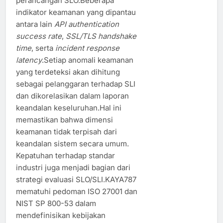
perancangan SLO.Beberapa
indikator keamanan yang dipantau
antara lain
API authentication
success rate
,
SSL/TLS handshake
time
, serta
incident response
latency
.Setiap anomali keamanan
yang terdeteksi akan dihitung
sebagai pelanggaran terhadap SLI
dan dikorelasikan dalam laporan
keandalan keseluruhan.Hal ini
memastikan bahwa dimensi
keamanan tidak terpisah dari
keandalan sistem secara umum.
Kepatuhan terhadap standar
industri juga menjadi bagian dari
strategi evaluasi SLO/SLI.KAYA787
mematuhi pedoman ISO 27001 dan
NIST SP 800-53 dalam
mendefinisikan kebijakan