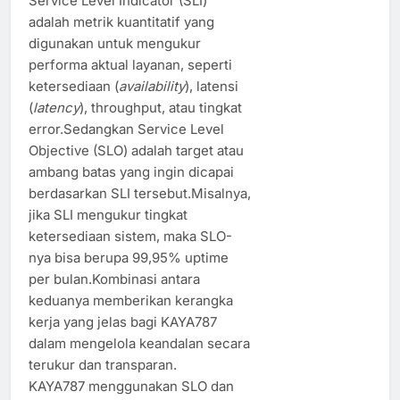
Service Level Indicator (SLI)
adalah metrik kuantitatif yang
digunakan untuk mengukur
performa aktual layanan, seperti
ketersediaan (
availability
), latensi
(
latency
), throughput, atau tingkat
error.Sedangkan Service Level
Objective (SLO) adalah target atau
ambang batas yang ingin dicapai
berdasarkan SLI tersebut.Misalnya,
jika SLI mengukur tingkat
ketersediaan sistem, maka SLO-
nya bisa berupa 99,95% uptime
per bulan.Kombinasi antara
keduanya memberikan kerangka
kerja yang jelas bagi KAYA787
dalam mengelola keandalan secara
terukur dan transparan.
KAYA787 menggunakan SLO dan