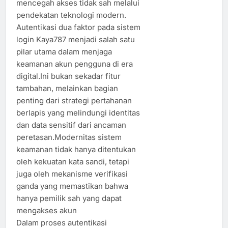
mencegah akses tidak sah melalui
pendekatan teknologi modern.
Autentikasi dua faktor pada sistem
login Kaya787 menjadi salah satu
pilar utama dalam menjaga
keamanan akun pengguna di era
digital.Ini bukan sekadar fitur
tambahan, melainkan bagian
penting dari strategi pertahanan
berlapis yang melindungi identitas
dan data sensitif dari ancaman
peretasan.Modernitas sistem
keamanan tidak hanya ditentukan
oleh kekuatan kata sandi, tetapi
juga oleh mekanisme verifikasi
ganda yang memastikan bahwa
hanya pemilik sah yang dapat
mengakses akun
Dalam proses autentikasi