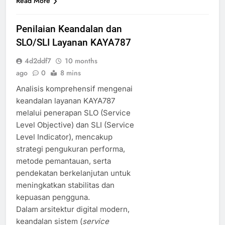
Read More
Penilaian Keandalan dan
SLO/SLI Layanan KAYA787
4d2ddf7
10 months
ago
0
8 mins
Analisis komprehensif mengenai
keandalan layanan KAYA787
melalui penerapan SLO (Service
Level Objective) dan SLI (Service
Level Indicator), mencakup
strategi pengukuran performa,
metode pemantauan, serta
pendekatan berkelanjutan untuk
meningkatkan stabilitas dan
kepuasan pengguna.
Dalam arsitektur digital modern,
keandalan sistem (
service