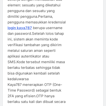
elemen: sesuatu yang diketahui
pengguna dan sesuatu yang
dimiliki pengguna.Pertama,
pengguna memasukkan kredensial
login kaya787
berupa username
dan password.Setelah lolos tahap
ini, sistem akan meminta kode
verifikasi tambahan yang dikirim
melalui saluran aman seperti
aplikasi autentikator atau
SMS.Kode tersebut memiliki masa
berlaku terbatas sehingga tidak
bisa digunakan kembali setelah
kedaluwarsa
Kaya787 menerapkan OTP (One-
Time Password) sebagai bentuk
2FA yang efisien.OTP hanya
berlaku satu kali dan dibuat secara