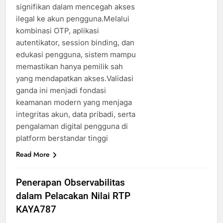
signifikan dalam mencegah akses
ilegal ke akun pengguna.Melalui
kombinasi OTP, aplikasi
autentikator, session binding, dan
edukasi pengguna, sistem mampu
memastikan hanya pemilik sah
yang mendapatkan akses.Validasi
ganda ini menjadi fondasi
keamanan modern yang menjaga
integritas akun, data pribadi, serta
pengalaman digital pengguna di
platform berstandar tinggi
Read More
Penerapan Observabilitas
dalam Pelacakan Nilai RTP
KAYA787