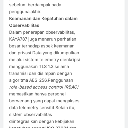
sebelum berdampak pada
pengguna akhir.
Keamanan dan Kepatuhan dalam
Observabilitas
Dalam penerapan observabilitas,
KAYA787 juga menaruh perhatian
besar terhadap aspek keamanan
dan privasi.Data yang dikumpulkan
melalui sistem telemetry dienkripsi
menggunakan TLS 1.3 selama
transmisi dan disimpan dengan
algoritma AES-256.Penggunaan
role-based access control (RBAC)
memastikan hanya personel
berwenang yang dapat mengakses
data telemetry sensitif.Selain itu,
sistem observabilitas
diintegrasikan dengan kebijakan