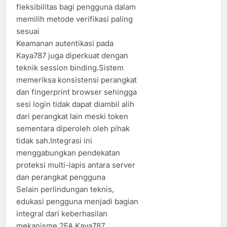
fleksibilitas bagi pengguna dalam
memilih metode verifikasi paling
sesuai
Keamanan autentikasi pada
Kaya787 juga diperkuat dengan
teknik session binding.Sistem
memeriksa konsistensi perangkat
dan fingerprint browser sehingga
sesi login tidak dapat diambil alih
dari perangkat lain meski token
sementara diperoleh oleh pihak
tidak sah.Integrasi ini
menggabungkan pendekatan
proteksi multi-lapis antara server
dan perangkat pengguna
Selain perlindungan teknis,
edukasi pengguna menjadi bagian
integral dari keberhasilan
mekanisme 2FA.Kaya787