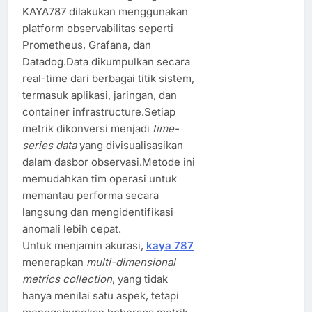
KAYA787 dilakukan menggunakan
platform observabilitas seperti
Prometheus, Grafana, dan
Datadog.Data dikumpulkan secara
real-time dari berbagai titik sistem,
termasuk aplikasi, jaringan, dan
container infrastructure.Setiap
metrik dikonversi menjadi
time-
series data
yang divisualisasikan
dalam dasbor observasi.Metode ini
memudahkan tim operasi untuk
memantau performa secara
langsung dan mengidentifikasi
anomali lebih cepat.
Untuk menjamin akurasi,
kaya 787
menerapkan
multi-dimensional
metrics collection
, yang tidak
hanya menilai satu aspek, tetapi