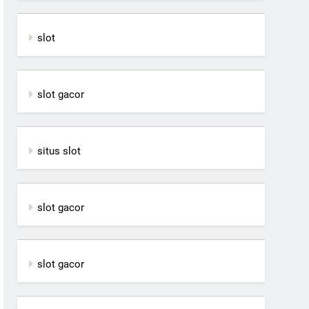
slot
slot gacor
situs slot
slot gacor
slot gacor