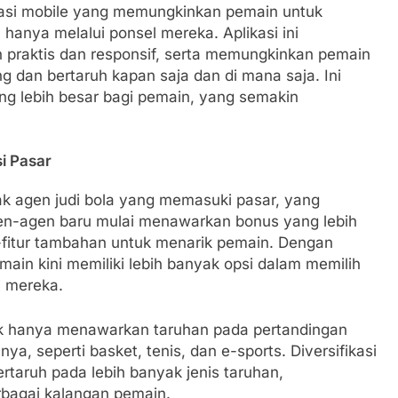
kasi mobile yang memungkinkan pemain untuk
anya melalui ponsel mereka. Aplikasi ini
 praktis dan responsif, serta memungkinkan pemain
g dan bertaruh kapan saja dan di mana saja. Ini
ng lebih besar bagi pemain, yang semakin
i Pasar
ak agen judi bola yang memasuki pasar, yang
en-agen baru mulai menawarkan bonus yang lebih
tur-fitur tambahan untuk menarik pemain. Dengan
main kini memiliki lebih banyak opsi dalam memilih
i mereka.
 tidak hanya menawarkan taruhan pada pertandingan
nya, seperti basket, tenis, dan e-sports. Diversifikasi
rtaruh pada lebih banyak jenis taruhan,
erbagai kalangan pemain.