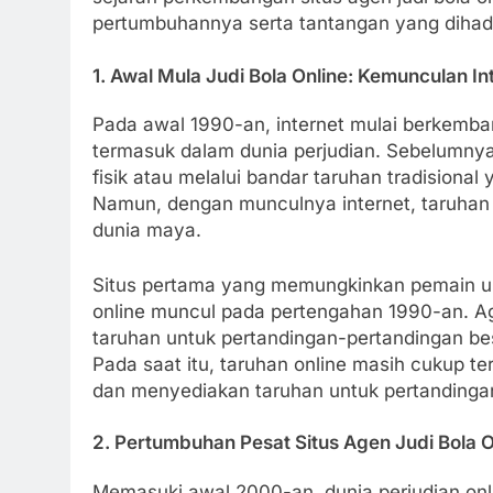
pertumbuhannya serta tantangan yang dihada
1.
Awal Mula Judi Bola Online: Kemunculan I
Pada awal 1990-an, internet mulai berkemb
termasuk dalam dunia perjudian. Sebelumnya,
fisik atau melalui bandar taruhan tradisional
Namun, dengan munculnya internet, taruhan 
dunia maya.
Situs pertama yang memungkinkan pemain un
online muncul pada pertengahan 1990-an. Ag
taruhan untuk pertandingan-pertandingan besa
Pada saat itu, taruhan online masih cukup t
dan menyediakan taruhan untuk pertandingan
2.
Pertumbuhan Pesat Situs Agen Judi Bola 
Memasuki awal 2000-an, dunia perjudian onl