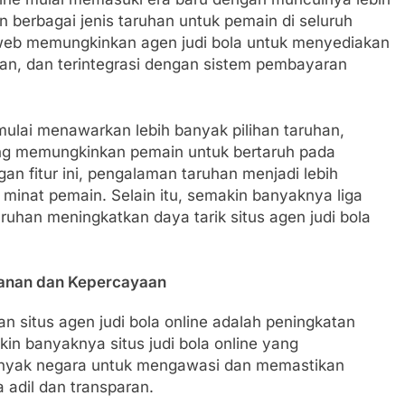
 berbagai jenis taruhan untuk pemain di seluruh
i web memungkinkan agen judi bola untuk menyediakan
aman, dan terintegrasi dengan sistem pembayaran
mulai menawarkan lebih banyak pilihan taruhan,
yang memungkinkan pemain untuk bertaruh pada
n fitur ini, pengalaman taruhan menjadi lebih
 minat pemain. Selain itu, semakin banyaknya liga
ruhan meningkatkan daya tarik situs agen judi bola
manan dan Kepercayaan
n situs agen judi bola online adalah peningkatan
in banyaknya situs judi bola online yang
banyak negara untuk mengawasi dan memastikan
 adil dan transparan.