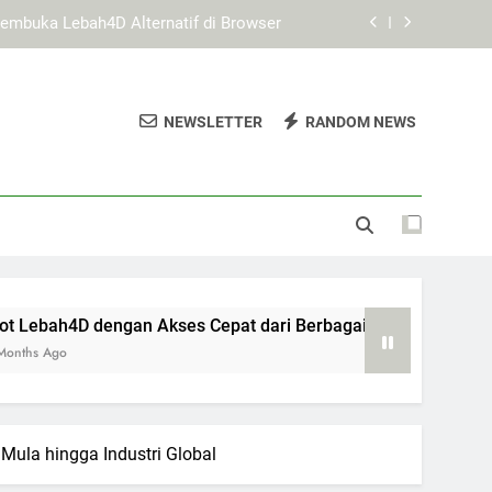
mbuka Lebah4D Alternatif di Browser
gan Akses Cepat dari Berbagai Lokasi
in yang Valid dengan Aman dan Teliti
NEWSLETTER
RANDOM NEWS
kan Akses dengan Kebutuhan Pengguna
ve. Untuk Hidup Yang Lebih Baik Dan Produktif.
mbuka Lebah4D Alternatif di Browser
gan Akses Cepat dari Berbagai Lokasi
in yang Valid dengan Aman dan Teliti
engan Akses Cepat dari Berbagai Lokasi
Cara Mengenal
3 Months Ago
Mula hingga Industri Global