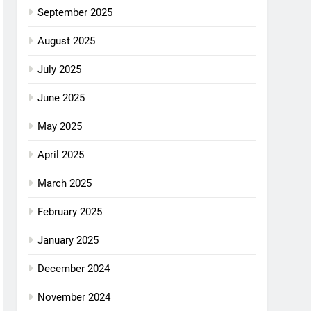
September 2025
August 2025
July 2025
June 2025
May 2025
April 2025
March 2025
February 2025
January 2025
December 2024
November 2024