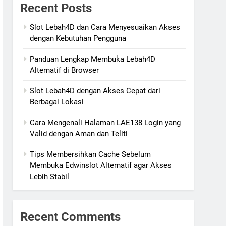
Recent Posts
Slot Lebah4D dan Cara Menyesuaikan Akses
dengan Kebutuhan Pengguna
Panduan Lengkap Membuka Lebah4D
Alternatif di Browser
Slot Lebah4D dengan Akses Cepat dari
Berbagai Lokasi
Cara Mengenali Halaman LAE138 Login yang
Valid dengan Aman dan Teliti
Tips Membersihkan Cache Sebelum
Membuka Edwinslot Alternatif agar Akses
Lebih Stabil
Recent Comments