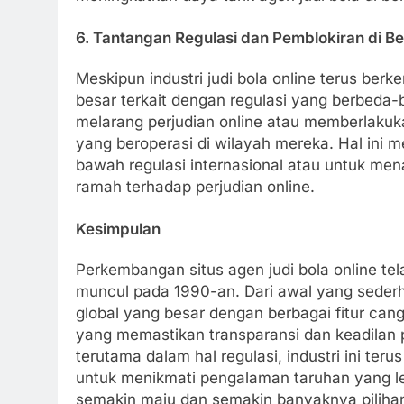
6.
Tantangan Regulasi dan Pemblokiran di 
Meskipun industri judi bola online terus ber
besar terkait dengan regulasi yang berbeda-
melarang perjudian online atau memberlakuka
yang beroperasi di wilayah mereka. Hal ini 
bawah regulasi internasional atau untuk men
ramah terhadap perjudian online.
Kesimpulan
Perkembangan situs agen judi bola online te
muncul pada 1990-an. Dari awal yang sederhan
global yang besar dengan berbagai fitur ca
yang memastikan transparansi dan keadilan 
terutama dalam hal regulasi, industri ini t
untuk menikmati pengalaman taruhan yang le
semakin maju dan semakin banyaknya pilihan t