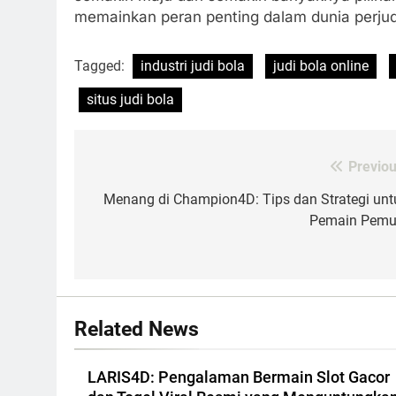
memainkan peran penting dalam dunia perjudi
Tagged:
industri judi bola
judi bola online
situs judi bola
Previou
Post
navigation
Menang di Champion4D: Tips dan Strategi unt
Pemain Pemu
Related News
LARIS4D: Pengalaman Bermain Slot Gacor