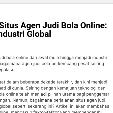
itus Agen Judi Bola Online:
ndustri Global
i bola online dari awal mula hingga menjadi industri
bagaimana agen judi bola berkembang pesat seiring
gulasi.
esat dalam beberapa dekade terakhir, dan kini menjadi
nati di dunia. Seiring dengan kemajuan teknologi dan
bola online telah menjadi pilihan utama bagi penggemar
ingan. Namun, bagaimana perjalanan situs agen judi
 global seperti sekarang ini? Artikel ini akan membahas
online, mencakup faktor-faktor yang mempengaruhi