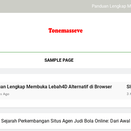
Panduan Lengkap Me
Slot Lebah4D den
Cara Mengenali Halaman LAE138 Log
nemasseve
Slot Lebah4D dan Cara Menyesuai
rasi Gaya Hidup, Kreativitas, Dan Kesehatan Di Blog Tonemasse
Panduan Lengkap Me
SAMPLE PAGE
Slot Lebah4D den
Cara Mengenali Halaman LAE138 Log
Membuka Lebah4D Alternatif di Browser
Slot Lebah4D d
3 Months Ago
Sejarah Perkembangan Situs Agen Judi Bola Online: Dari Awal 