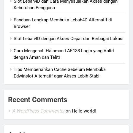
Slot Lebah4D dan Cara Menyesuaikan Akses dengan
Kebutuhan Pengguna
Panduan Lengkap Membuka Lebah4D Alternatif di
Browser
Slot Lebah4D dengan Akses Cepat dari Berbagai Lokasi
Cara Mengenali Halaman LAE138 Login yang Valid
dengan Aman dan Teliti
Tips Membersihkan Cache Sebelum Membuka
Edwinslot Alternatif agar Akses Lebih Stabil
Recent Comments
A WordPress Commenter
on
Hello world!