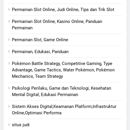
Permainan Slot Online, Judi Online, Tips dan Trik Slot
Permainan Slot Online, Kasino Online, Panduan
Permainan
Permainan Slot, Game Online
Permainan, Edukasi, Panduan
Pokémon Battle Strategy, Competitive Gaming, Type
Advantage, Game Tactics, Water Pokémon, Pokémon
Mechanics, Team Strategy
Psikologi Perilaku, Game dan Teknologi, Kesehatan
Mental Digital, Edukasi Permainan
Sistem Akses Digital,Keamanan Platform,Infrastruktur
Online,Optimasi Performa
situs judi