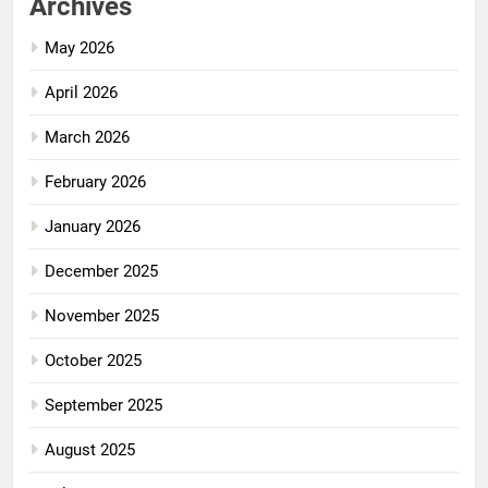
Archives
May 2026
April 2026
March 2026
February 2026
January 2026
December 2025
November 2025
October 2025
September 2025
August 2025