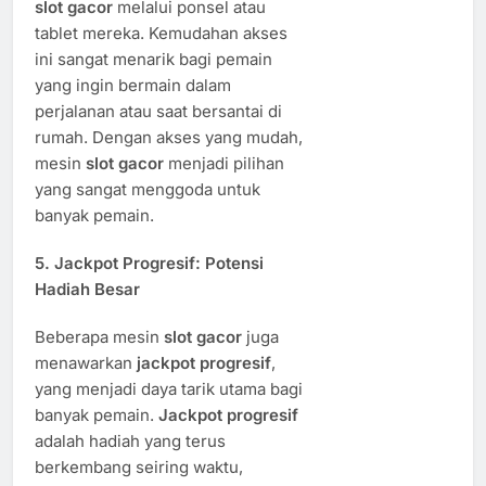
slot gacor
melalui ponsel atau
tablet mereka. Kemudahan akses
ini sangat menarik bagi pemain
yang ingin bermain dalam
perjalanan atau saat bersantai di
rumah. Dengan akses yang mudah,
mesin
slot gacor
menjadi pilihan
yang sangat menggoda untuk
banyak pemain.
5.
Jackpot Progresif: Potensi
Hadiah Besar
Beberapa mesin
slot gacor
juga
menawarkan
jackpot progresif
,
yang menjadi daya tarik utama bagi
banyak pemain.
Jackpot progresif
adalah hadiah yang terus
berkembang seiring waktu,