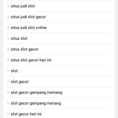
situs judi slot
situs judi slot gacor
situs judi slot online
situs slot
situs slot gacor
situs slot gacor hari ini
slot
slot gacor
slot gacor gampang memang
slot gacor gampang menang
slot gacor hari ini