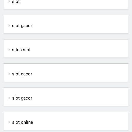
slot
slot gacor
situs slot
slot gacor
slot gacor
slot online