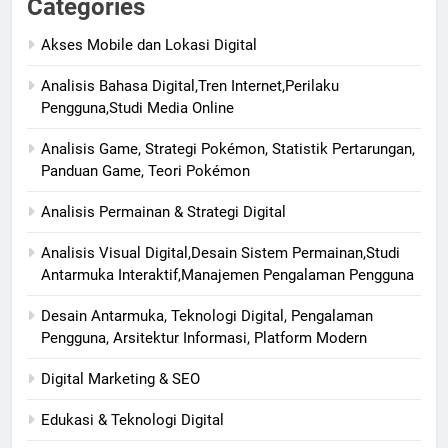
Categories
Akses Mobile dan Lokasi Digital
Analisis Bahasa Digital,Tren Internet,Perilaku
Pengguna,Studi Media Online
Analisis Game, Strategi Pokémon, Statistik Pertarungan,
Panduan Game, Teori Pokémon
Analisis Permainan & Strategi Digital
Analisis Visual Digital,Desain Sistem Permainan,Studi
Antarmuka Interaktif,Manajemen Pengalaman Pengguna
Desain Antarmuka, Teknologi Digital, Pengalaman
Pengguna, Arsitektur Informasi, Platform Modern
Digital Marketing & SEO
Edukasi & Teknologi Digital