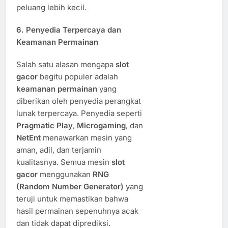
peluang lebih kecil.
6.
Penyedia Terpercaya dan
Keamanan Permainan
Salah satu alasan mengapa
slot
gacor
begitu populer adalah
keamanan permainan
yang
diberikan oleh penyedia perangkat
lunak terpercaya. Penyedia seperti
Pragmatic Play
,
Microgaming
, dan
NetEnt
menawarkan mesin yang
aman, adil, dan terjamin
kualitasnya. Semua mesin
slot
gacor
menggunakan
RNG
(Random Number Generator)
yang
teruji untuk memastikan bahwa
hasil permainan sepenuhnya acak
dan tidak dapat diprediksi.