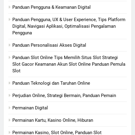
Panduan Pengguna & Keamanan Digital
Panduan Pengguna, UX & User Experience, Tips Platform
Digital, Navigasi Aplikasi, Optimalisasi Pengalaman
Pengguna
Panduan Personalisasi Akses Digital
Panduan Slot Online Tips Memilih Situs Slot Strategi
Slot Gacor Keamanan Akun Slot Online Panduan Pemula
Slot
Panduan Teknologi dan Taruhan Online
Perjudian Online, Strategi Bermain, Panduan Pemain
Permainan Digital
Permainan Kartu, Kasino Online, Hiburan
Permainan Kasino, Slot Online, Panduan Slot