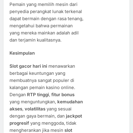
Pemain yang memilih mesin dari
penyedia perangkat lunak terkenal
dapat bermain dengan rasa tenang,
mengetahui bahwa permainan
yang mereka mainkan adalah adil
dan terjamin kualitasnya.
Kesimpulan
Slot gacor hari ini
menawarkan
berbagai keuntungan yang
membuatnya sangat populer di
kalangan pemain kasino online.
Dengan
RTP tinggi
,
fitur bonus
yang menguntungkan,
kemudahan
akses
,
volatilitas
yang sesuai
dengan gaya bermain, dan
jackpot
progresif
yang menggoda, tidak
mengherankan jika mesin
slot