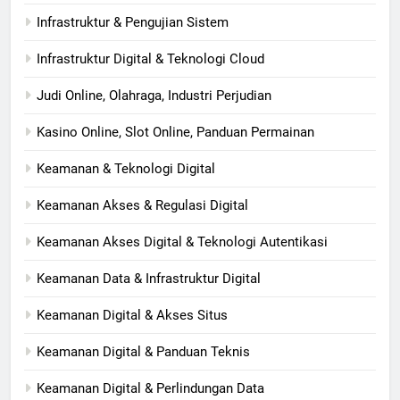
Infrastruktur & Pengujian Sistem
Infrastruktur Digital & Teknologi Cloud
Judi Online, Olahraga, Industri Perjudian
Kasino Online, Slot Online, Panduan Permainan
Keamanan & Teknologi Digital
Keamanan Akses & Regulasi Digital
Keamanan Akses Digital & Teknologi Autentikasi
Keamanan Data & Infrastruktur Digital
Keamanan Digital & Akses Situs
Keamanan Digital & Panduan Teknis
Keamanan Digital & Perlindungan Data