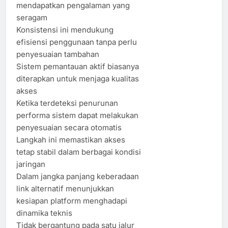
mendapatkan pengalaman yang
seragam
Konsistensi ini mendukung
efisiensi penggunaan tanpa perlu
penyesuaian tambahan
Sistem pemantauan aktif biasanya
diterapkan untuk menjaga kualitas
akses
Ketika terdeteksi penurunan
performa sistem dapat melakukan
penyesuaian secara otomatis
Langkah ini memastikan akses
tetap stabil dalam berbagai kondisi
jaringan
Dalam jangka panjang keberadaan
link alternatif menunjukkan
kesiapan platform menghadapi
dinamika teknis
Tidak bergantung pada satu jalur