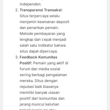
independen.
Transparansi Transaksi:
Situs terpercaya selalu
menjamin keamanan deposit
dan penarikan pemain.
Metode pembayaran yang
lengkap dan cepat menjadi
salah satu indikator bahwa
situs dapat dipercaya.
Feedback Komunitas
Positif:
Pemain yang aktif di
forum dan media sosial
sering berbagi pengalaman
mereka. Situs dengan
reputasi baik biasanya
memiliki banyak ulasan
positif dari komunitas dan
jarang muncul keluhan