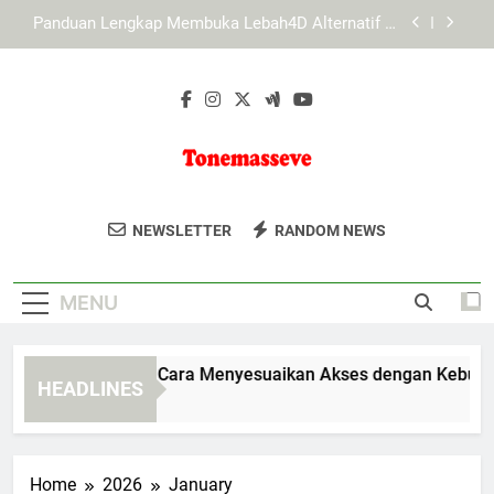
Skip
Slot Lebah4D dengan Akses Cepat dari Berbagai
to
Lokasi
content
Cara Mengenali Halaman LAE138 Login yang
Valid dengan Aman dan Teliti
Slot Lebah4D dan Cara Menyesuaikan Akses
dengan Kebutuhan Pengguna
Panduan Lengkap Membuka Lebah4D Alternatif di
Browser
Tonemasseve
Baca Inspirasi Gaya Hidup, Kreativitas,
Slot Lebah4D dengan Akses Cepat dari Berbagai
NEWSLETTER
RANDOM NEWS
Lokasi
Dan Kesehatan Di Blog Tonemasseve.
Cara Mengenali Halaman LAE138 Login yang
Untuk Hidup Yang Lebih Baik Dan
Valid dengan Aman dan Teliti
MENU
Produktif.
ot Lebah4D dan Cara Menyesuaikan Akses dengan Kebutuhan
HEADLINES
Months Ago
Home
2026
January