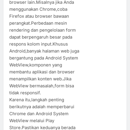
browser lain.Misalnya jika Anda
menggunakan Chrome,coba
Firefox atau browser bawaan
perangkat.Perbedaan mesin
rendering dan pengelolaan form
dapat berpengaruh besar pada
respons kolom input.Khusus
Android,banyak halaman web juga
bergantung pada Android System
WebView,komponen yang
membantu aplikasi dan browser
menampilkan konten web.Jika
WebView bermasalah,form bisa
tidak responsif.
Karena itu,langkah penting
berikutnya adalah memperbarui
Chrome dan Android System
WebView melalui Play
Store.Pastikan keduanya berada