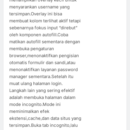
menyarankan username yang
tersimpan.Overlay ini bisa
membuat kolom terlihat aktif tetapi
sebenarnya fokus input “direbut”
oleh komponen autofill.Coba
matikan autofill sementara dengan
membuka pengaturan
browser,menonaktifkan pengisian
otomatis formulir dan sandi,atau
menonaktifkan layanan password
manager sementara.Setelah itu
muat ulang halaman login.
Langkah lain yang sering efektif
adalah membuka halaman dalam
mode incognito.Mode ini
meminimalkan efek
ekstensi,cache,dan data situs yang
tersimpan.Buka tab incognito,lalu