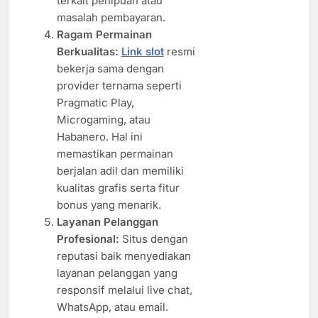
terkait penipuan atau
masalah pembayaran.
Ragam Permainan
Berkualitas:
Link slot
resmi
bekerja sama dengan
provider ternama seperti
Pragmatic Play,
Microgaming, atau
Habanero. Hal ini
memastikan permainan
berjalan adil dan memiliki
kualitas grafis serta fitur
bonus yang menarik.
Layanan Pelanggan
Profesional:
Situs dengan
reputasi baik menyediakan
layanan pelanggan yang
responsif melalui live chat,
WhatsApp, atau email.