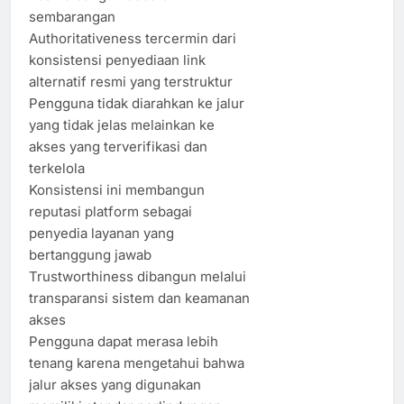
sembarangan
Authoritativeness tercermin dari
konsistensi penyediaan link
alternatif resmi yang terstruktur
Pengguna tidak diarahkan ke jalur
yang tidak jelas melainkan ke
akses yang terverifikasi dan
terkelola
Konsistensi ini membangun
reputasi platform sebagai
penyedia layanan yang
bertanggung jawab
Trustworthiness dibangun melalui
transparansi sistem dan keamanan
akses
Pengguna dapat merasa lebih
tenang karena mengetahui bahwa
jalur akses yang digunakan