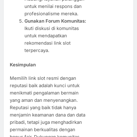
untuk menilai respons dan
profesionalisme mereka.
Gunakan Forum Komunitas:
Ikuti diskusi di komunitas
untuk mendapatkan
rekomendasi link slot
terpercaya.
Kesimpulan
Memilih link slot resmi dengan
reputasi baik adalah kunci untuk
menikmati pengalaman bermain
yang aman dan menyenangkan.
Reputasi yang baik tidak hanya
menjamin keamanan dana dan data
pribadi, tetapi juga menghadirkan
permainan berkualitas dengan
bonus fair. Dukungan komunitas