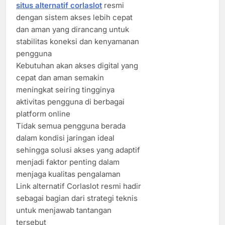
situs alternatif corlaslot
resmi
dengan sistem akses lebih cepat
dan aman yang dirancang untuk
stabilitas koneksi dan kenyamanan
pengguna
Kebutuhan akan akses digital yang
cepat dan aman semakin
meningkat seiring tingginya
aktivitas pengguna di berbagai
platform online
Tidak semua pengguna berada
dalam kondisi jaringan ideal
sehingga solusi akses yang adaptif
menjadi faktor penting dalam
menjaga kualitas pengalaman
Link alternatif Corlaslot resmi hadir
sebagai bagian dari strategi teknis
untuk menjawab tantangan
tersebut