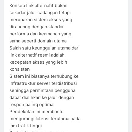
Konsep link alternatif bukan
sekadar jalur cadangan tetapi
merupakan sistem akses yang
dirancang dengan standar
performa dan keamanan yang
sama seperti domain utama
Salah satu keunggulan utama dari
link alternatif resmi adalah
kecepatan akses yang lebih
konsisten
Sistem ini biasanya terhubung ke
infrastruktur server terdistribusi
sehingga permintaan pengguna
dapat dialihkan ke jalur dengan
respon paling optimal
Pendekatan ini membantu
mengurangi latensi terutama pada
jam trafik tinggi