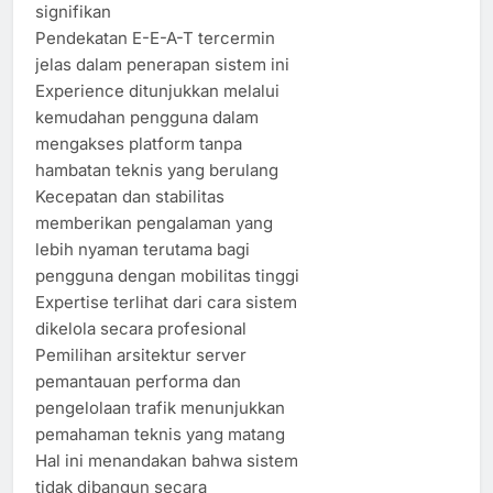
signifikan
Pendekatan E-E-A-T tercermin
jelas dalam penerapan sistem ini
Experience ditunjukkan melalui
kemudahan pengguna dalam
mengakses platform tanpa
hambatan teknis yang berulang
Kecepatan dan stabilitas
memberikan pengalaman yang
lebih nyaman terutama bagi
pengguna dengan mobilitas tinggi
Expertise terlihat dari cara sistem
dikelola secara profesional
Pemilihan arsitektur server
pemantauan performa dan
pengelolaan trafik menunjukkan
pemahaman teknis yang matang
Hal ini menandakan bahwa sistem
tidak dibangun secara