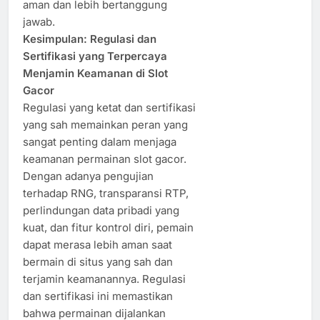
aman dan lebih bertanggung
jawab.
Kesimpulan: Regulasi dan
Sertifikasi yang Terpercaya
Menjamin Keamanan di Slot
Gacor
Regulasi yang ketat dan sertifikasi
yang sah memainkan peran yang
sangat penting dalam menjaga
keamanan permainan slot gacor.
Dengan adanya pengujian
terhadap RNG, transparansi RTP,
perlindungan data pribadi yang
kuat, dan fitur kontrol diri, pemain
dapat merasa lebih aman saat
bermain di situs yang sah dan
terjamin keamanannya. Regulasi
dan sertifikasi ini memastikan
bahwa permainan dijalankan