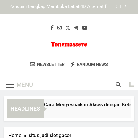
Skip
Slot Lebah4D dengan Akses Cepat dari Berbagai
to
Lokasi
content
Cara Mengenali Halaman LAE138 Login yang
Valid dengan Aman dan Teliti
Slot Lebah4D dan Cara Menyesuaikan Akses
dengan Kebutuhan Pengguna
Panduan Lengkap Membuka Lebah4D Alternatif di
Browser
Tonemasseve
Baca Inspirasi Gaya Hidup, Kreativitas,
Slot Lebah4D dengan Akses Cepat dari Berbagai
NEWSLETTER
RANDOM NEWS
Lokasi
Dan Kesehatan Di Blog Tonemasseve.
Cara Mengenali Halaman LAE138 Login yang
Untuk Hidup Yang Lebih Baik Dan
Valid dengan Aman dan Teliti
MENU
Produktif.
ot Lebah4D dan Cara Menyesuaikan Akses dengan Kebutuhan
HEADLINES
Months Ago
Home
situs judi slot gacor