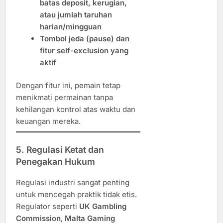
batas deposit, kerugian,
atau jumlah taruhan
harian/mingguan
Tombol jeda (pause) dan
fitur self-exclusion yang
aktif
Dengan fitur ini, pemain tetap
menikmati permainan tanpa
kehilangan kontrol atas waktu dan
keuangan mereka.
5. Regulasi Ketat dan
Penegakan Hukum
Regulasi industri sangat penting
untuk mencegah praktik tidak etis.
Regulator seperti
UK Gambling
Commission
,
Malta Gaming