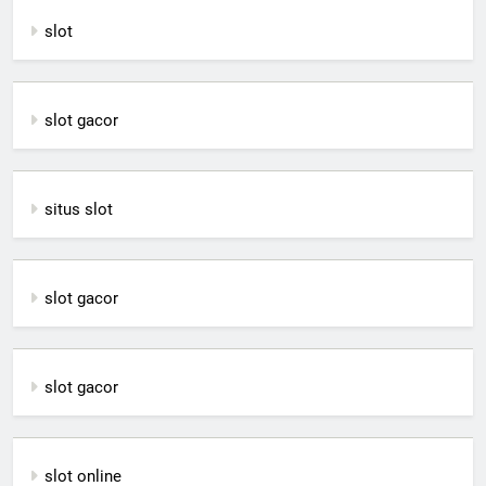
slot
slot gacor
situs slot
slot gacor
slot gacor
slot online