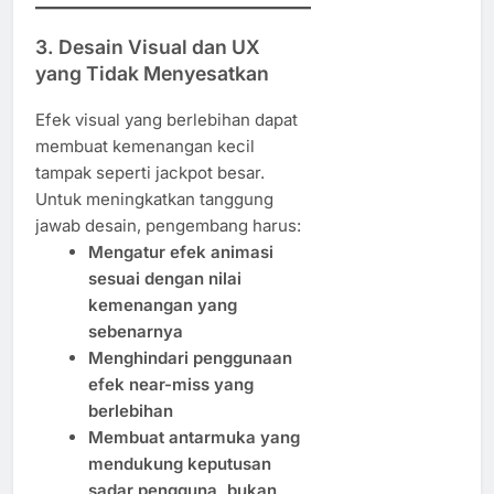
3. Desain Visual dan UX
yang Tidak Menyesatkan
Efek visual yang berlebihan dapat
membuat kemenangan kecil
tampak seperti jackpot besar.
Untuk meningkatkan tanggung
jawab desain, pengembang harus:
Mengatur efek animasi
sesuai dengan nilai
kemenangan yang
sebenarnya
Menghindari penggunaan
efek near-miss yang
berlebihan
Membuat antarmuka yang
mendukung keputusan
sadar pengguna, bukan