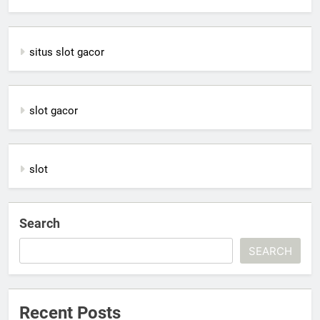
situs slot gacor
slot gacor
slot
Search
SEARCH
Recent Posts