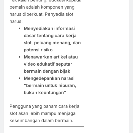
pemain adalah komponen yang
harus diperkuat. Penyedia slot
harus:
Menyediakan informasi
dasar tentang cara kerja
slot, peluang menang, dan
potensi risiko
Menawarkan artikel atau
video edukatif seputar
bermain dengan bijak
Mengedepankan narasi
“bermain untuk hiburan,
bukan keuntungan”
Pengguna yang paham cara kerja
slot akan lebih mampu menjaga
keseimbangan dalam bermain.