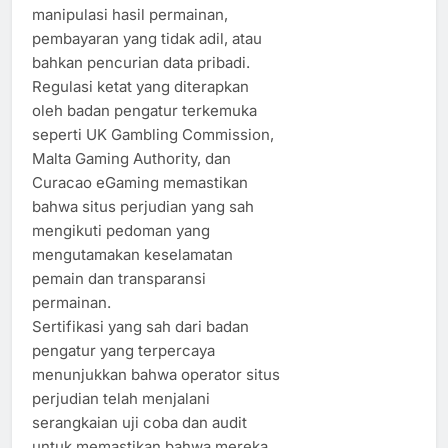
manipulasi hasil permainan,
pembayaran yang tidak adil, atau
bahkan pencurian data pribadi.
Regulasi ketat yang diterapkan
oleh badan pengatur terkemuka
seperti UK Gambling Commission,
Malta Gaming Authority, dan
Curacao eGaming memastikan
bahwa situs perjudian yang sah
mengikuti pedoman yang
mengutamakan keselamatan
pemain dan transparansi
permainan.
Sertifikasi yang sah dari badan
pengatur yang terpercaya
menunjukkan bahwa operator situs
perjudian telah menjalani
serangkaian uji coba dan audit
untuk memastikan bahwa mereka