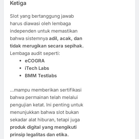
Ketiga
Slot yang bertanggung jawab
harus diawasi oleh lembaga
independen untuk memastikan
bahwa sistemnya
adil, acak, dan
tidak merugikan secara sepihak.
Lembaga audit seperti:
eCOGRA
iTech Labs
BMM Testlabs
…mampu memberikan sertifikasi
bahwa permainan telah melalui
pengujian ketat. Ini penting untuk
menunjukkan bahwa slot bukan
sekadar alat hiburan, tetapi juga
produk digital yang mengikuti
prinsip legalitas dan etika.