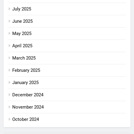
July 2025
June 2025
May 2025
April 2025
March 2025
February 2025
January 2025
December 2024
November 2024
October 2024