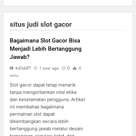
situs judi slot gacor
Bagaimana Slot Gacor Bisa
Menjadi Lebih Bertanggung
Jawab?
4d2ddf7
1 year ago
0
6
mins
Slot gacor dapat tetap menarik
tanpa mengorbankan nilai etika
dan keselamatan pengguna. Artikel
ini membahas bagaimana
permainan slot dapat
dikembangkan secara lebih
bertanggung jawab melalui desain
transparan, regulasi ketat, dan