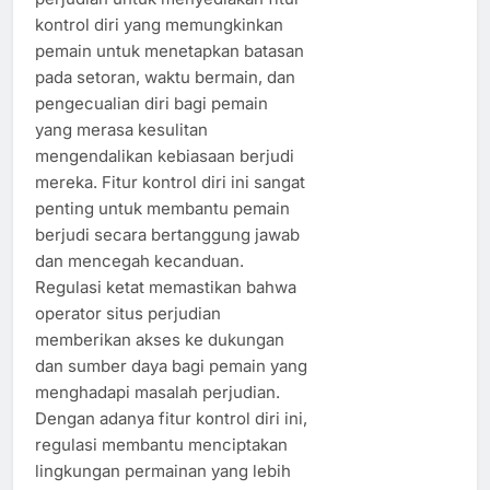
kontrol diri yang memungkinkan
pemain untuk menetapkan batasan
pada setoran, waktu bermain, dan
pengecualian diri bagi pemain
yang merasa kesulitan
mengendalikan kebiasaan berjudi
mereka. Fitur kontrol diri ini sangat
penting untuk membantu pemain
berjudi secara bertanggung jawab
dan mencegah kecanduan.
Regulasi ketat memastikan bahwa
operator situs perjudian
memberikan akses ke dukungan
dan sumber daya bagi pemain yang
menghadapi masalah perjudian.
Dengan adanya fitur kontrol diri ini,
regulasi membantu menciptakan
lingkungan permainan yang lebih