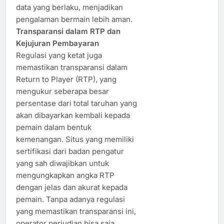
data yang berlaku, menjadikan
pengalaman bermain lebih aman.
Transparansi dalam RTP dan
Kejujuran Pembayaran
Regulasi yang ketat juga
memastikan transparansi dalam
Return to Player (RTP), yang
mengukur seberapa besar
persentase dari total taruhan yang
akan dibayarkan kembali kepada
pemain dalam bentuk
kemenangan. Situs yang memiliki
sertifikasi dari badan pengatur
yang sah diwajibkan untuk
mengungkapkan angka RTP
dengan jelas dan akurat kepada
pemain. Tanpa adanya regulasi
yang memastikan transparansi ini,
operator perjudian bisa saja