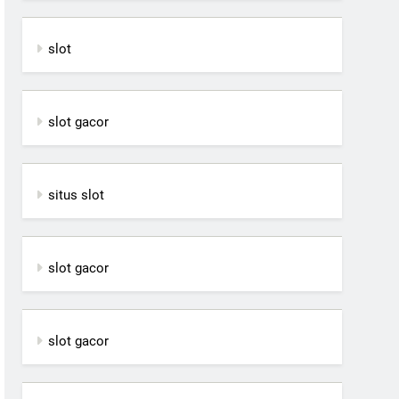
slot
slot gacor
situs slot
slot gacor
slot gacor