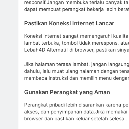
responsif.Jangan membuka terlalu banyak ta
dapat membuat perangkat bekerja lebih bera
Pastikan Koneksi Internet Lancar
Koneksi internet sangat memengaruhi kualitas
lambat terbuka, tombol tidak merespons, at
Lebah4D Alternatif di browser, pastikan sinya
Jika halaman terasa lambat, jangan langsung 
dahulu, lalu muat ulang halaman dengan te
membaca instruksi dan memilih menu dengan
Gunakan Perangkat yang Aman
Perangkat pribadi lebih disarankan karena p
akses, dan penyimpanan data.Jika memakai 
browser dan pastikan keluar setelah selesai.