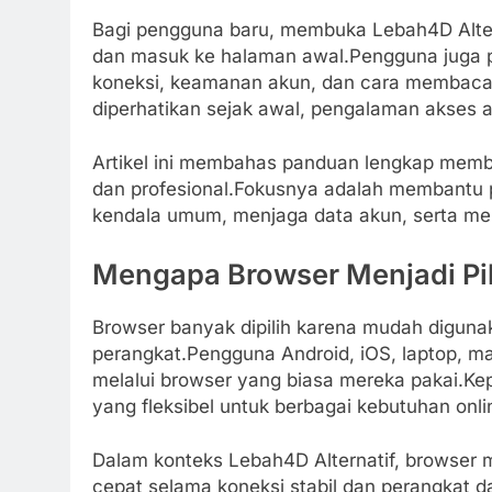
Bagi pengguna baru, membuka Lebah4D Alter
dan masuk ke halaman awal.Pengguna juga p
koneksi, keamanan akun, dan cara membaca 
diperhatikan sejak awal, pengalaman akses 
Artikel ini membahas panduan lengkap membu
dan profesional.Fokusnya adalah membantu 
kendala umum, menjaga data akun, serta mem
Mengapa Browser Menjadi Pil
Browser banyak dipilih karena mudah diguna
perangkat.Pengguna Android, iOS, laptop, m
melalui browser yang biasa mereka pakai.Kep
yang fleksibel untuk berbagai kebutuhan onli
Dalam konteks Lebah4D Alternatif, brows
cepat selama koneksi stabil dan perangkat 