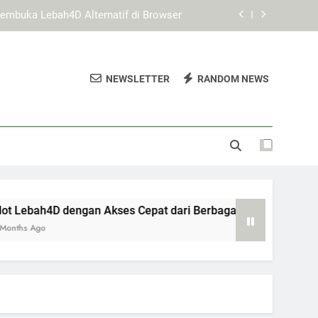
mbuka Lebah4D Alternatif di Browser
gan Akses Cepat dari Berbagai Lokasi
in yang Valid dengan Aman dan Teliti
NEWSLETTER
RANDOM NEWS
kan Akses dengan Kebutuhan Pengguna
ve. Untuk Hidup Yang Lebih Baik Dan Produktif.
mbuka Lebah4D Alternatif di Browser
gan Akses Cepat dari Berbagai Lokasi
in yang Valid dengan Aman dan Teliti
engan Akses Cepat dari Berbagai Lokasi
Cara Mengenal
3 Months Ago