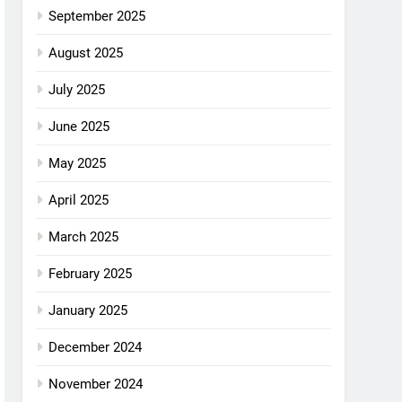
September 2025
August 2025
July 2025
June 2025
May 2025
April 2025
March 2025
February 2025
January 2025
December 2024
November 2024