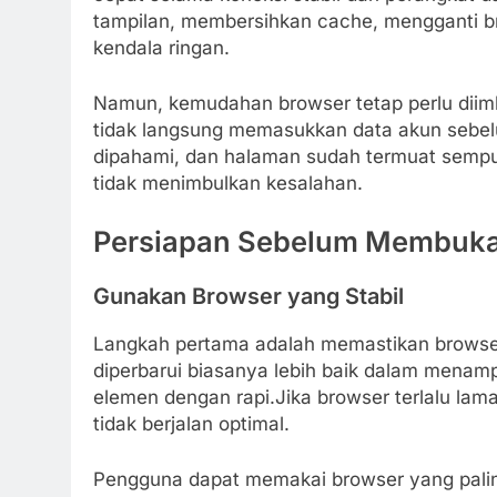
tampilan, membersihkan cache, mengganti br
kendala ringan.
Namun, kemudahan browser tetap perlu diim
tidak langsung memasukkan data akun sebelu
dipahami, dan halaman sudah termuat sempur
tidak menimbulkan kesalahan.
Persiapan Sebelum Membuka 
Gunakan Browser yang Stabil
Langkah pertama adalah memastikan browser
diperbarui biasanya lebih baik dalam mena
elemen dengan rapi.Jika browser terlalu lama 
tidak berjalan optimal.
Pengguna dapat memakai browser yang palin