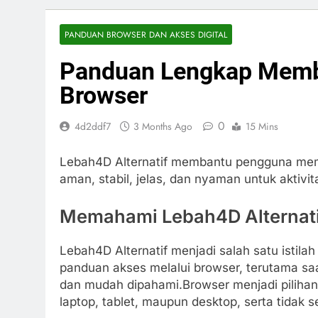
PANDUAN BROWSER DAN AKSES DIGITAL
Panduan Lengkap Membu
Browser
0
4d2ddf7
3 Months Ago
15 Mins
Lebah4D Alternatif membantu pengguna me
aman, stabil, jelas, dan nyaman untuk aktivit
Memahami Lebah4D Alternati
Lebah4D Alternatif menjadi salah satu istil
panduan akses melalui browser, terutama saa
dan mudah dipahami.Browser menjadi pilihan 
laptop, tablet, maupun desktop, serta tidak