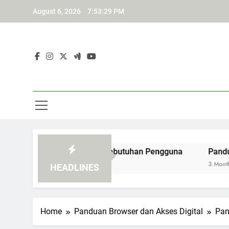
Skip
August 6, 2026
7:53:30 PM
to
content
To
Baca Inspi
 Akses dengan Kebutuhan Pengguna
Panduan Lengkap 
3 Months Ago
HEADLINES
Home
Panduan Browser dan Akses Digital
Pan