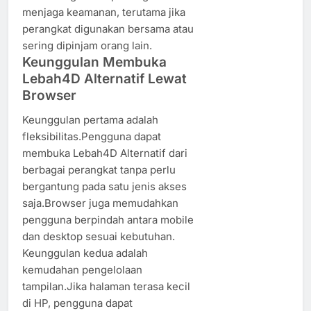
menjaga keamanan, terutama jika
perangkat digunakan bersama atau
sering dipinjam orang lain.
Keunggulan Membuka
Lebah4D Alternatif Lewat
Browser
Keunggulan pertama adalah
fleksibilitas.Pengguna dapat
membuka Lebah4D Alternatif dari
berbagai perangkat tanpa perlu
bergantung pada satu jenis akses
saja.Browser juga memudahkan
pengguna berpindah antara mobile
dan desktop sesuai kebutuhan.
Keunggulan kedua adalah
kemudahan pengelolaan
tampilan.Jika halaman terasa kecil
di HP, pengguna dapat