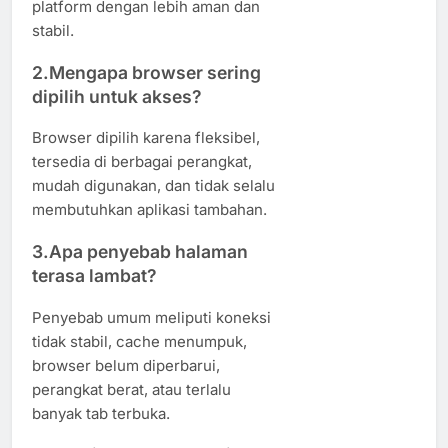
platform dengan lebih aman dan
stabil.
2.Mengapa browser sering
dipilih untuk akses?
Browser dipilih karena fleksibel,
tersedia di berbagai perangkat,
mudah digunakan, dan tidak selalu
membutuhkan aplikasi tambahan.
3.Apa penyebab halaman
terasa lambat?
Penyebab umum meliputi koneksi
tidak stabil, cache menumpuk,
browser belum diperbarui,
perangkat berat, atau terlalu
banyak tab terbuka.