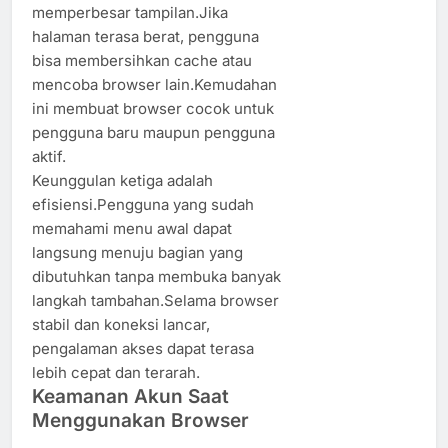
memperbesar tampilan.Jika
halaman terasa berat, pengguna
bisa membersihkan cache atau
mencoba browser lain.Kemudahan
ini membuat browser cocok untuk
pengguna baru maupun pengguna
aktif.
Keunggulan ketiga adalah
efisiensi.Pengguna yang sudah
memahami menu awal dapat
langsung menuju bagian yang
dibutuhkan tanpa membuka banyak
langkah tambahan.Selama browser
stabil dan koneksi lancar,
pengalaman akses dapat terasa
lebih cepat dan terarah.
Keamanan Akun Saat
Menggunakan Browser