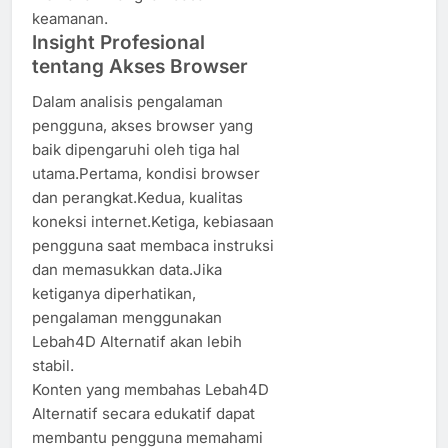
keamanan.
Insight Profesional
tentang Akses Browser
Dalam analisis pengalaman
pengguna, akses browser yang
baik dipengaruhi oleh tiga hal
utama.Pertama, kondisi browser
dan perangkat.Kedua, kualitas
koneksi internet.Ketiga, kebiasaan
pengguna saat membaca instruksi
dan memasukkan data.Jika
ketiganya diperhatikan,
pengalaman menggunakan
Lebah4D Alternatif akan lebih
stabil.
Konten yang membahas Lebah4D
Alternatif secara edukatif dapat
membantu pengguna memahami