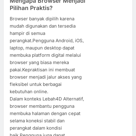
Mengapa Browser Menjadi
Pilihan Praktis?
Browser banyak dipilih karena
mudah digunakan dan tersedia
hampir di semua
perangkat.Pengguna Android, iOS,
laptop, maupun desktop dapat
membuka platform digital melalui
browser yang biasa mereka
pakai.Kepraktisan ini membuat
browser menjadi jalur akses yang
fleksibel untuk berbagai
kebutuhan online.
Dalam konteks Lebah4D Alternatif,
browser membantu pengguna
membuka halaman dengan cepat
selama koneksi stabil dan
perangkat dalam kondisi
baik.Pengguna juga dapat