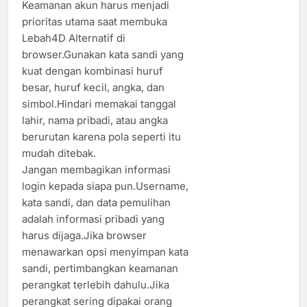
Keamanan akun harus menjadi
prioritas utama saat membuka
Lebah4D Alternatif di
browser.Gunakan kata sandi yang
kuat dengan kombinasi huruf
besar, huruf kecil, angka, dan
simbol.Hindari memakai tanggal
lahir, nama pribadi, atau angka
berurutan karena pola seperti itu
mudah ditebak.
Jangan membagikan informasi
login kepada siapa pun.Username,
kata sandi, dan data pemulihan
adalah informasi pribadi yang
harus dijaga.Jika browser
menawarkan opsi menyimpan kata
sandi, pertimbangkan keamanan
perangkat terlebih dahulu.Jika
perangkat sering dipakai orang