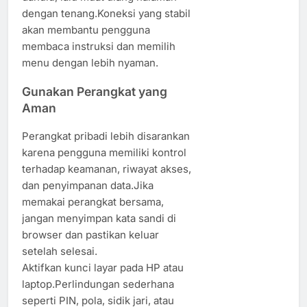
dengan tenang.Koneksi yang stabil
akan membantu pengguna
membaca instruksi dan memilih
menu dengan lebih nyaman.
Gunakan Perangkat yang
Aman
Perangkat pribadi lebih disarankan
karena pengguna memiliki kontrol
terhadap keamanan, riwayat akses,
dan penyimpanan data.Jika
memakai perangkat bersama,
jangan menyimpan kata sandi di
browser dan pastikan keluar
setelah selesai.
Aktifkan kunci layar pada HP atau
laptop.Perlindungan sederhana
seperti PIN, pola, sidik jari, atau