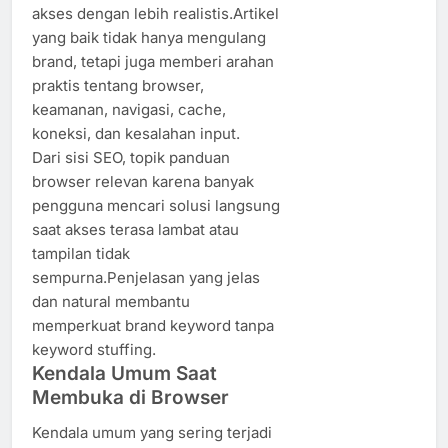
akses dengan lebih realistis.Artikel
yang baik tidak hanya mengulang
brand, tetapi juga memberi arahan
praktis tentang browser,
keamanan, navigasi, cache,
koneksi, dan kesalahan input.
Dari sisi SEO, topik panduan
browser relevan karena banyak
pengguna mencari solusi langsung
saat akses terasa lambat atau
tampilan tidak
sempurna.Penjelasan yang jelas
dan natural membantu
memperkuat brand keyword tanpa
keyword stuffing.
Kendala Umum Saat
Membuka di Browser
Kendala umum yang sering terjadi