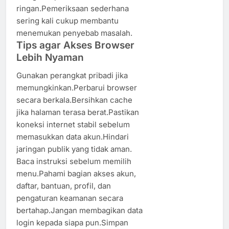
ringan.Pemeriksaan sederhana
sering kali cukup membantu
menemukan penyebab masalah.
Tips agar Akses Browser
Lebih Nyaman
Gunakan perangkat pribadi jika
memungkinkan.Perbarui browser
secara berkala.Bersihkan cache
jika halaman terasa berat.Pastikan
koneksi internet stabil sebelum
memasukkan data akun.Hindari
jaringan publik yang tidak aman.
Baca instruksi sebelum memilih
menu.Pahami bagian akses akun,
daftar, bantuan, profil, dan
pengaturan keamanan secara
bertahap.Jangan membagikan data
login kepada siapa pun.Simpan