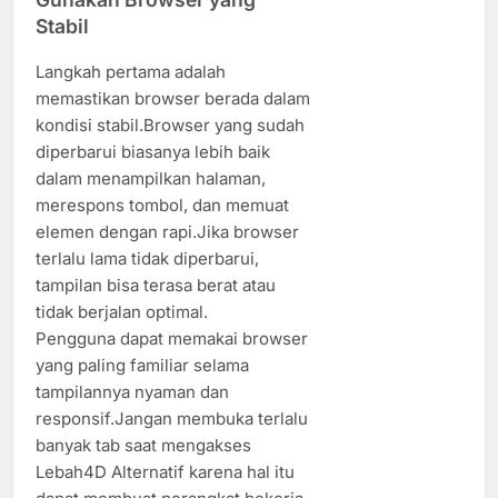
Stabil
Langkah pertama adalah
memastikan browser berada dalam
kondisi stabil.Browser yang sudah
diperbarui biasanya lebih baik
dalam menampilkan halaman,
merespons tombol, dan memuat
elemen dengan rapi.Jika browser
terlalu lama tidak diperbarui,
tampilan bisa terasa berat atau
tidak berjalan optimal.
Pengguna dapat memakai browser
yang paling familiar selama
tampilannya nyaman dan
responsif.Jangan membuka terlalu
banyak tab saat mengakses
Lebah4D Alternatif karena hal itu