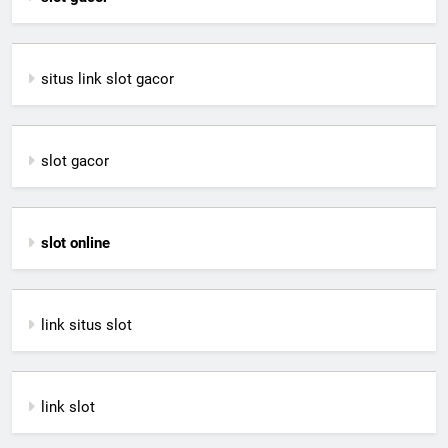
situs link slot gacor
slot gacor
slot online
link situs slot
link slot