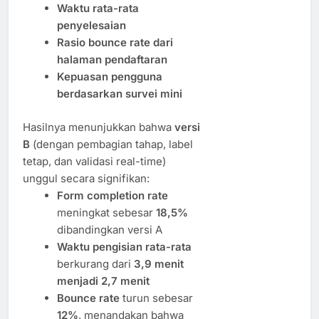
Waktu rata-rata
penyelesaian
Rasio bounce rate dari
halaman pendaftaran
Kepuasan pengguna
berdasarkan survei mini
Hasilnya menunjukkan bahwa
versi
B
(dengan pembagian tahap, label
tetap, dan validasi real-time)
unggul secara signifikan:
Form completion rate
meningkat sebesar
18,5%
dibandingkan versi A
Waktu pengisian rata-rata
berkurang dari
3,9 menit
menjadi 2,7 menit
Bounce rate
turun sebesar
12%
, menandakan bahwa