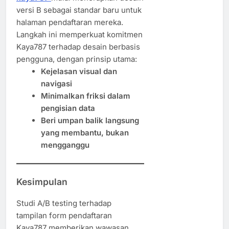
versi B sebagai standar baru untuk
halaman pendaftaran mereka.
Langkah ini memperkuat komitmen
Kaya787 terhadap desain berbasis
pengguna, dengan prinsip utama:
Kejelasan visual dan
navigasi
Minimalkan friksi dalam
pengisian data
Beri umpan balik langsung
yang membantu, bukan
mengganggu
Kesimpulan
Studi A/B testing terhadap
tampilan form pendaftaran
Kaya787 memberikan wawasan