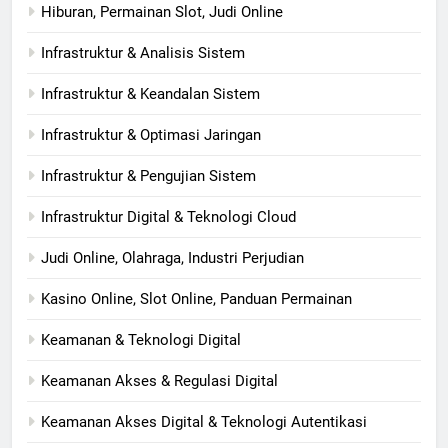
Hiburan, Permainan Slot, Judi Online
Infrastruktur & Analisis Sistem
Infrastruktur & Keandalan Sistem
Infrastruktur & Optimasi Jaringan
Infrastruktur & Pengujian Sistem
Infrastruktur Digital & Teknologi Cloud
Judi Online, Olahraga, Industri Perjudian
Kasino Online, Slot Online, Panduan Permainan
Keamanan & Teknologi Digital
Keamanan Akses & Regulasi Digital
Keamanan Akses Digital & Teknologi Autentikasi