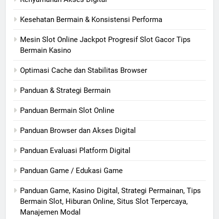
Kesehatan Bermain & Konsistensi Performa
Mesin Slot Online Jackpot Progresif Slot Gacor Tips
Bermain Kasino
Optimasi Cache dan Stabilitas Browser
Panduan & Strategi Bermain
Panduan Bermain Slot Online
Panduan Browser dan Akses Digital
Panduan Evaluasi Platform Digital
Panduan Game / Edukasi Game
Panduan Game, Kasino Digital, Strategi Permainan, Tips
Bermain Slot, Hiburan Online, Situs Slot Terpercaya,
Manajemen Modal