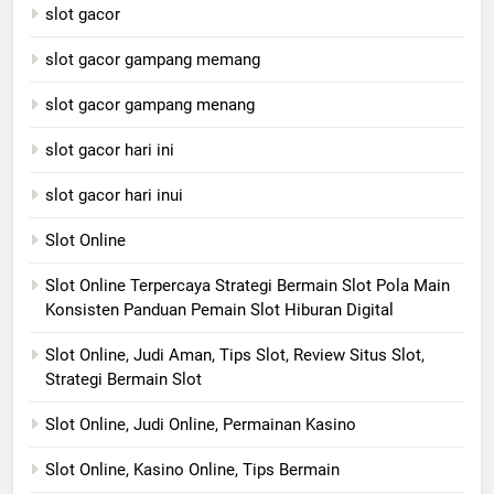
slot gacor
slot gacor gampang memang
slot gacor gampang menang
slot gacor hari ini
slot gacor hari inui
Slot Online
Slot Online Terpercaya Strategi Bermain Slot Pola Main
Konsisten Panduan Pemain Slot Hiburan Digital
Slot Online, Judi Aman, Tips Slot, Review Situs Slot,
Strategi Bermain Slot
Slot Online, Judi Online, Permainan Kasino
Slot Online, Kasino Online, Tips Bermain