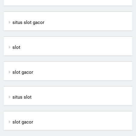
situs slot gacor
slot
slot gacor
situs slot
slot gacor