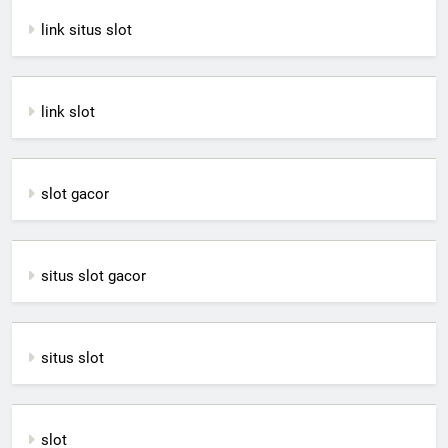
link situs slot
link slot
slot gacor
situs s
lot gacor
situs slot
slot