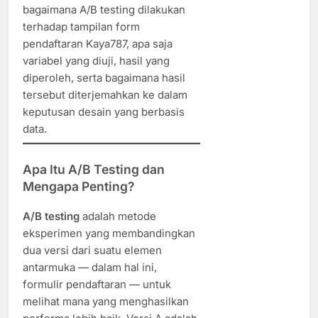
bagaimana A/B testing dilakukan
terhadap tampilan form
pendaftaran Kaya787, apa saja
variabel yang diuji, hasil yang
diperoleh, serta bagaimana hasil
tersebut diterjemahkan ke dalam
keputusan desain yang berbasis
data.
Apa Itu A/B Testing dan
Mengapa Penting?
A/B testing
adalah metode
eksperimen yang membandingkan
dua versi dari suatu elemen
antarmuka — dalam hal ini,
formulir pendaftaran — untuk
melihat mana yang menghasilkan