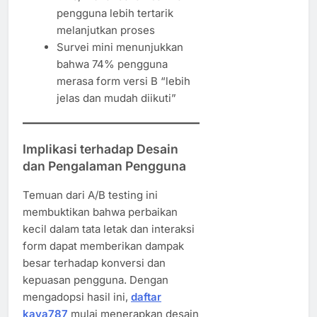
pengguna lebih tertarik
melanjutkan proses
Survei mini menunjukkan
bahwa 74% pengguna
merasa form versi B “lebih
jelas dan mudah diikuti”
Implikasi terhadap Desain
dan Pengalaman Pengguna
Temuan dari A/B testing ini
membuktikan bahwa perbaikan
kecil dalam tata letak dan interaksi
form dapat memberikan dampak
besar terhadap konversi dan
kepuasan pengguna. Dengan
mengadopsi hasil ini,
daftar
kaya787
mulai menerapkan desain