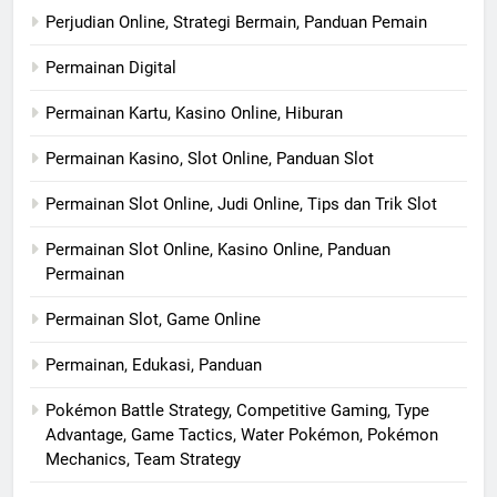
Perjudian Online, Strategi Bermain, Panduan Pemain
Permainan Digital
Permainan Kartu, Kasino Online, Hiburan
Permainan Kasino, Slot Online, Panduan Slot
Permainan Slot Online, Judi Online, Tips dan Trik Slot
Permainan Slot Online, Kasino Online, Panduan
Permainan
Permainan Slot, Game Online
Permainan, Edukasi, Panduan
Pokémon Battle Strategy, Competitive Gaming, Type
Advantage, Game Tactics, Water Pokémon, Pokémon
Mechanics, Team Strategy