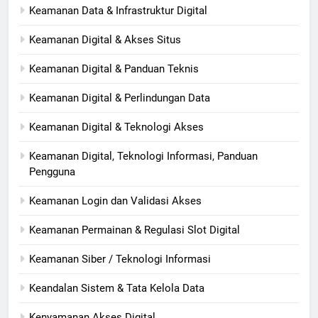
Keamanan Data & Infrastruktur Digital
Keamanan Digital & Akses Situs
Keamanan Digital & Panduan Teknis
Keamanan Digital & Perlindungan Data
Keamanan Digital & Teknologi Akses
Keamanan Digital, Teknologi Informasi, Panduan
Pengguna
Keamanan Login dan Validasi Akses
Keamanan Permainan & Regulasi Slot Digital
Keamanan Siber / Teknologi Informasi
Keandalan Sistem & Tata Kelola Data
Kenyamanan Akses Digital