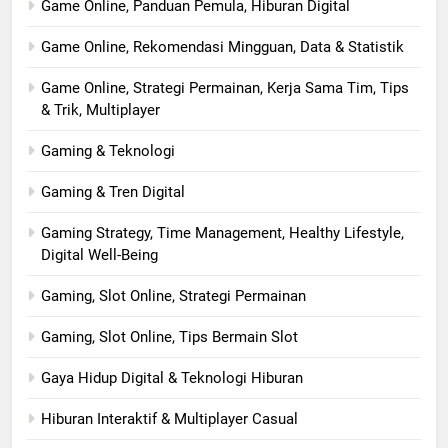
Game Online, Panduan Pemula, Hiburan Digital
Game Online, Rekomendasi Mingguan, Data & Statistik
Game Online, Strategi Permainan, Kerja Sama Tim, Tips
& Trik, Multiplayer
Gaming & Teknologi
Gaming & Tren Digital
Gaming Strategy, Time Management, Healthy Lifestyle,
Digital Well-Being
Gaming, Slot Online, Strategi Permainan
Gaming, Slot Online, Tips Bermain Slot
Gaya Hidup Digital & Teknologi Hiburan
Hiburan Interaktif & Multiplayer Casual