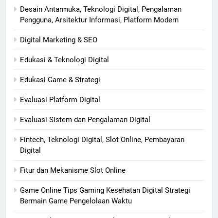
Desain Antarmuka, Teknologi Digital, Pengalaman
Pengguna, Arsitektur Informasi, Platform Modern
Digital Marketing & SEO
Edukasi & Teknologi Digital
Edukasi Game & Strategi
Evaluasi Platform Digital
Evaluasi Sistem dan Pengalaman Digital
Fintech, Teknologi Digital, Slot Online, Pembayaran
Digital
Fitur dan Mekanisme Slot Online
Game Online Tips Gaming Kesehatan Digital Strategi
Bermain Game Pengelolaan Waktu