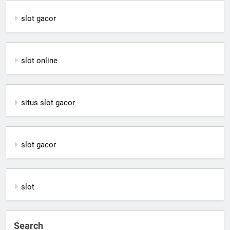
slot gacor
slot online
situs slot gacor
slot gacor
slot
Search