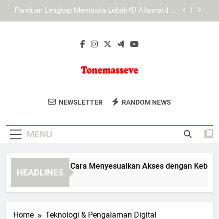
Skip
Slot Lebah4D dengan Akses Cepat dari Berbagai
to
Lokasi
content
Cara Mengenali Halaman LAE138 Login yang
Valid dengan Aman dan Teliti
Slot Lebah4D dan Cara Menyesuaikan Akses
dengan Kebutuhan Pengguna
Panduan Lengkap Membuka Lebah4D Alternatif di
Browser
Tonemasseve
Baca Inspirasi Gaya Hidup, Kreativitas,
Slot Lebah4D dengan Akses Cepat dari Berbagai
NEWSLETTER
RANDOM NEWS
Lokasi
Dan Kesehatan Di Blog Tonemasseve.
Cara Mengenali Halaman LAE138 Login yang
Untuk Hidup Yang Lebih Baik Dan
Valid dengan Aman dan Teliti
MENU
Produktif.
ot Lebah4D dan Cara Menyesuaikan Akses dengan Kebutuha
HEADLINES
Months Ago
Home
Teknologi & Pengalaman Digital