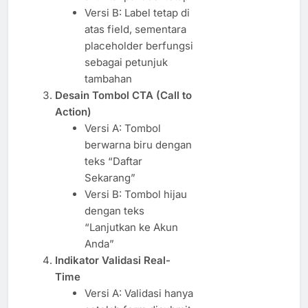
Versi B: Label tetap di
atas field, sementara
placeholder berfungsi
sebagai petunjuk
tambahan
Desain Tombol CTA (Call to
Action)
Versi A: Tombol
berwarna biru dengan
teks “Daftar
Sekarang”
Versi B: Tombol hijau
dengan teks
“Lanjutkan ke Akun
Anda”
Indikator Validasi Real-
Time
Versi A: Validasi hanya