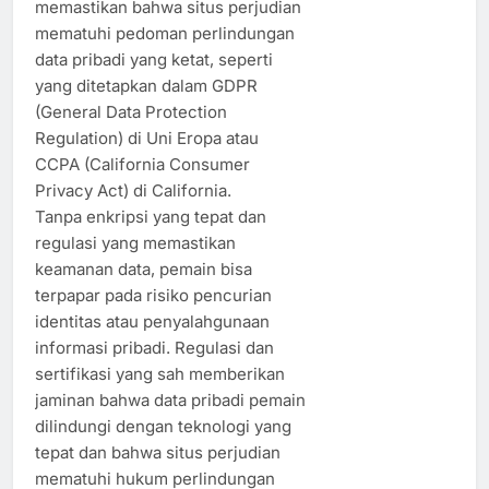
memastikan bahwa situs perjudian
mematuhi pedoman perlindungan
data pribadi yang ketat, seperti
yang ditetapkan dalam GDPR
(General Data Protection
Regulation) di Uni Eropa atau
CCPA (California Consumer
Privacy Act) di California.
Tanpa enkripsi yang tepat dan
regulasi yang memastikan
keamanan data, pemain bisa
terpapar pada risiko pencurian
identitas atau penyalahgunaan
informasi pribadi. Regulasi dan
sertifikasi yang sah memberikan
jaminan bahwa data pribadi pemain
dilindungi dengan teknologi yang
tepat dan bahwa situs perjudian
mematuhi hukum perlindungan