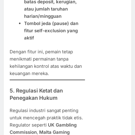
batas deposit, kerugian,
atau jumlah taruhan
harian/mingguan
Tombol jeda (pause) dan
fitur self-exclusion yang
aktif
Dengan fitur ini, pemain tetap
menikmati permainan tanpa
kehilangan kontrol atas waktu dan
keuangan mereka.
5. Regulasi Ketat dan
Penegakan Hukum
Regulasi industri sangat penting
untuk mencegah praktik tidak etis.
Regulator seperti
UK Gambling
Commission
,
Malta Gaming