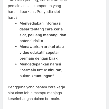
pemain adalah komponen yang
harus diperkuat. Penyedia slot
harus:
Menyediakan informasi
dasar tentang cara kerja
slot, peluang menang, dan
potensi risiko
Menawarkan artikel atau
video edukatif seputar
bermain dengan bijak
Mengedepankan narasi
“bermain untuk hiburan,
bukan keuntungan”
Pengguna yang paham cara kerja
slot akan lebih mampu menjaga
keseimbangan dalam bermain.