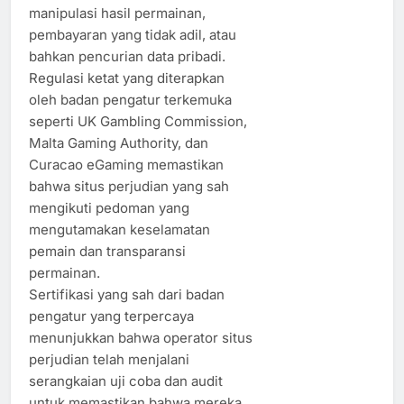
manipulasi hasil permainan,
pembayaran yang tidak adil, atau
bahkan pencurian data pribadi.
Regulasi ketat yang diterapkan
oleh badan pengatur terkemuka
seperti UK Gambling Commission,
Malta Gaming Authority, dan
Curacao eGaming memastikan
bahwa situs perjudian yang sah
mengikuti pedoman yang
mengutamakan keselamatan
pemain dan transparansi
permainan.
Sertifikasi yang sah dari badan
pengatur yang terpercaya
menunjukkan bahwa operator situs
perjudian telah menjalani
serangkaian uji coba dan audit
untuk memastikan bahwa mereka