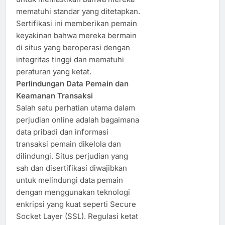
mematuhi standar yang ditetapkan.
Sertifikasi ini memberikan pemain
keyakinan bahwa mereka bermain
di situs yang beroperasi dengan
integritas tinggi dan mematuhi
peraturan yang ketat.
Perlindungan Data Pemain dan
Keamanan Transaksi
Salah satu perhatian utama dalam
perjudian online adalah bagaimana
data pribadi dan informasi
transaksi pemain dikelola dan
dilindungi. Situs perjudian yang
sah dan disertifikasi diwajibkan
untuk melindungi data pemain
dengan menggunakan teknologi
enkripsi yang kuat seperti Secure
Socket Layer (SSL). Regulasi ketat