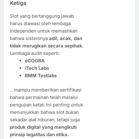
Ketiga
Slot yang bertanggung jawab
harus diawasi oleh lembaga
independen untuk memastikan
bahwa sistemnya
adil, acak, dan
tidak merugikan secara sepihak.
Lembaga audit seperti:
eCOGRA
iTech Labs
BMM Testlabs
…mampu memberikan sertifikasi
bahwa permainan telah melalui
pengujian ketat. Ini penting untuk
menunjukkan bahwa slot bukan
sekadar alat hiburan, tetapi juga
produk digital yang mengikuti
prinsip legalitas dan etika.