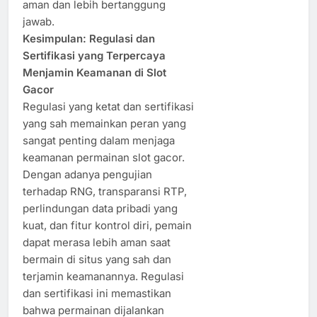
aman dan lebih bertanggung
jawab.
Kesimpulan: Regulasi dan
Sertifikasi yang Terpercaya
Menjamin Keamanan di Slot
Gacor
Regulasi yang ketat dan sertifikasi
yang sah memainkan peran yang
sangat penting dalam menjaga
keamanan permainan slot gacor.
Dengan adanya pengujian
terhadap RNG, transparansi RTP,
perlindungan data pribadi yang
kuat, dan fitur kontrol diri, pemain
dapat merasa lebih aman saat
bermain di situs yang sah dan
terjamin keamanannya. Regulasi
dan sertifikasi ini memastikan
bahwa permainan dijalankan