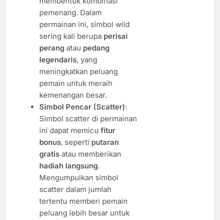
membentuk kombinasi
pemenang. Dalam
permainan ini, simbol wild
sering kali berupa
perisai
perang
atau
pedang
legendaris
, yang
meningkatkan peluang
pemain untuk meraih
kemenangan besar.
Simbol Pencar (Scatter)
:
Simbol scatter di permainan
ini dapat memicu
fitur
bonus
, seperti
putaran
gratis
atau memberikan
hadiah langsung
.
Mengumpulkan simbol
scatter dalam jumlah
tertentu memberi pemain
peluang lebih besar untuk