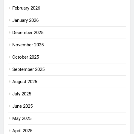
February 2026
January 2026
December 2025
November 2025
October 2025
September 2025
August 2025
July 2025
June 2025
May 2025
April 2025