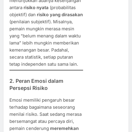
menunjukkan adanya kesenjangan
antara
risiko nyata
(probabilitas
objektif) dan
risiko yang dirasakan
(penilaian subjektif). Misalnya,
pemain mungkin merasa mesin
yang “belum menang dalam waktu
lama” lebih mungkin memberikan
kemenangan besar. Padahal,
secara statistik, setiap putaran
tetap independen satu sama lain.
2.
Peran Emosi dalam
Persepsi Risiko
Emosi memiliki pengaruh besar
terhadap bagaimana seseorang
menilai risiko. Saat sedang merasa
bersemangat atau percaya diri,
pemain cenderung
meremehkan