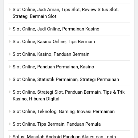
Slot Online, Judi Aman, Tips Slot, Review Situs Slot,
Strategi Bermain Slot
Slot Online, Judi Online, Permainan Kasino
Slot Online, Kasino Online, Tips Bermain
Slot Online, Kasino, Panduan Bermain
Slot Online, Panduan Permainan, Kasino
Slot Online, Statistik Permainan, Strategi Permainan
Slot Online, Strategi Slot, Panduan Bermain, Tips & Trik
Kasino, Hiburan Digital
Slot Online, Teknologi Gaming, Inovasi Permainan
Slot Online, Tips Bermain, Panduan Pemula
Solusi Masalah Android Panduan Akses dan Login