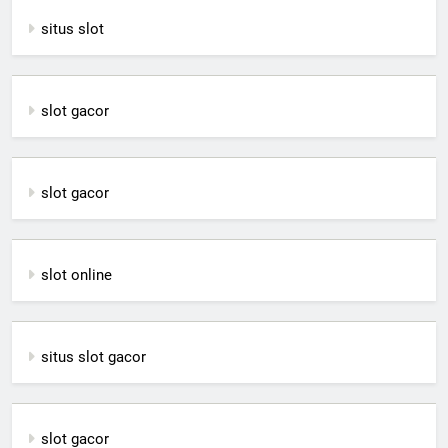
situs slot
slot gacor
slot gacor
slot online
situs slot gacor
slot gacor