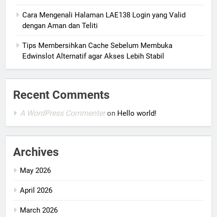
Cara Mengenali Halaman LAE138 Login yang Valid
dengan Aman dan Teliti
Tips Membersihkan Cache Sebelum Membuka
Edwinslot Alternatif agar Akses Lebih Stabil
Recent Comments
A WordPress Commenter
on
Hello world!
Archives
May 2026
April 2026
March 2026