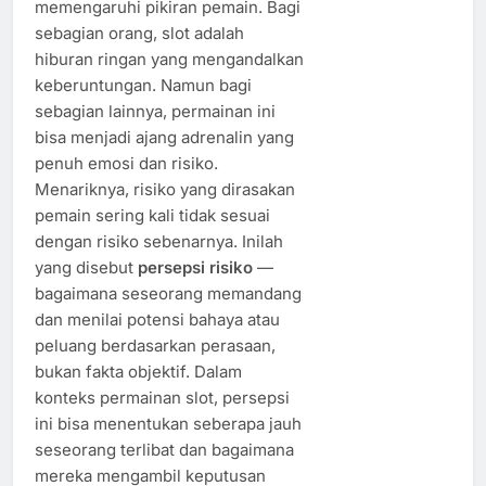
memengaruhi pikiran pemain. Bagi
sebagian orang, slot adalah
hiburan ringan yang mengandalkan
keberuntungan. Namun bagi
sebagian lainnya, permainan ini
bisa menjadi ajang adrenalin yang
penuh emosi dan risiko.
Menariknya, risiko yang dirasakan
pemain sering kali tidak sesuai
dengan risiko sebenarnya. Inilah
yang disebut
persepsi risiko
—
bagaimana seseorang memandang
dan menilai potensi bahaya atau
peluang berdasarkan perasaan,
bukan fakta objektif. Dalam
konteks permainan slot, persepsi
ini bisa menentukan seberapa jauh
seseorang terlibat dan bagaimana
mereka mengambil keputusan