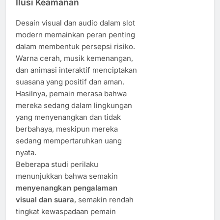
Ilusi Keamanan
Desain visual dan audio dalam slot
modern memainkan peran penting
dalam membentuk persepsi risiko.
Warna cerah, musik kemenangan,
dan animasi interaktif menciptakan
suasana yang positif dan aman.
Hasilnya, pemain merasa bahwa
mereka sedang dalam lingkungan
yang menyenangkan dan tidak
berbahaya, meskipun mereka
sedang mempertaruhkan uang
nyata.
Beberapa studi perilaku
menunjukkan bahwa semakin
menyenangkan pengalaman
visual dan suara
, semakin rendah
tingkat kewaspadaan pemain