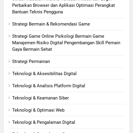
Perbaikan Browser dan Aplikasi Optimasi Perangkat
Bantuan Teknis Pengguna
Strategi Bermain & Rekomendasi Game
Strategi Game Online Psikologi Bermain Game
Manajemen Risiko Digital Pengembangan Skill Pemain
Gaya Bermain Sehat
Strategi Permainan
Teknologi & Aksesibilitas Digital
Teknologi & Analisis Platform Digital
Teknologi & Keamanan Siber
Teknologi & Optimasi Web
Teknologi & Pengalaman Digital