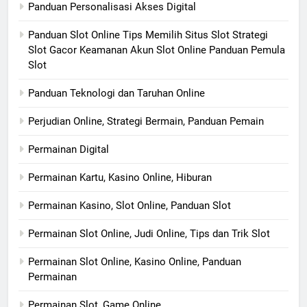
Panduan Personalisasi Akses Digital
Panduan Slot Online Tips Memilih Situs Slot Strategi
Slot Gacor Keamanan Akun Slot Online Panduan Pemula
Slot
Panduan Teknologi dan Taruhan Online
Perjudian Online, Strategi Bermain, Panduan Pemain
Permainan Digital
Permainan Kartu, Kasino Online, Hiburan
Permainan Kasino, Slot Online, Panduan Slot
Permainan Slot Online, Judi Online, Tips dan Trik Slot
Permainan Slot Online, Kasino Online, Panduan
Permainan
Permainan Slot, Game Online