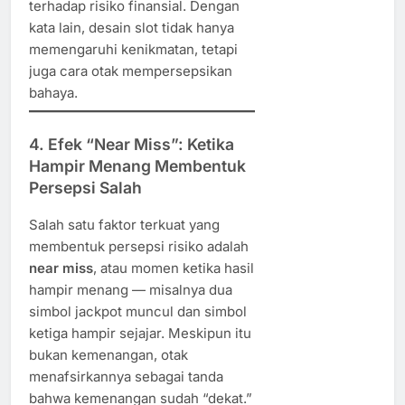
terhadap risiko finansial. Dengan
kata lain, desain slot tidak hanya
memengaruhi kenikmatan, tetapi
juga cara otak mempersepsikan
bahaya.
4.
Efek “Near Miss”: Ketika
Hampir Menang Membentuk
Persepsi Salah
Salah satu faktor terkuat yang
membentuk persepsi risiko adalah
near miss
, atau momen ketika hasil
hampir menang — misalnya dua
simbol jackpot muncul dan simbol
ketiga hampir sejajar. Meskipun itu
bukan kemenangan, otak
menafsirkannya sebagai tanda
bahwa kemenangan sudah “dekat.”