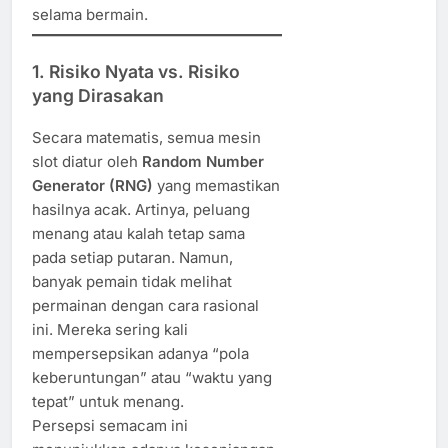
selama bermain.
1.
Risiko Nyata vs. Risiko
yang Dirasakan
Secara matematis, semua mesin
slot diatur oleh
Random Number
Generator (RNG)
yang memastikan
hasilnya acak. Artinya, peluang
menang atau kalah tetap sama
pada setiap putaran. Namun,
banyak pemain tidak melihat
permainan dengan cara rasional
ini. Mereka sering kali
mempersepsikan adanya “pola
keberuntungan” atau “waktu yang
tepat” untuk menang.
Persepsi semacam ini