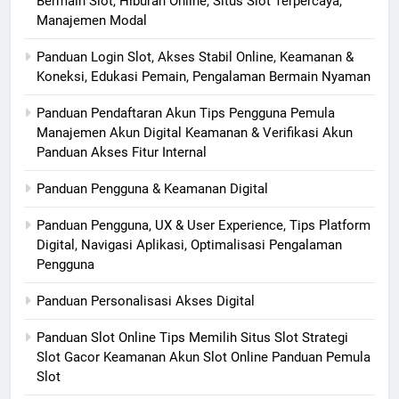
Bermain Slot, Hiburan Online, Situs Slot Terpercaya,
Manajemen Modal
Panduan Login Slot, Akses Stabil Online, Keamanan &
Koneksi, Edukasi Pemain, Pengalaman Bermain Nyaman
Panduan Pendaftaran Akun Tips Pengguna Pemula
Manajemen Akun Digital Keamanan & Verifikasi Akun
Panduan Akses Fitur Internal
Panduan Pengguna & Keamanan Digital
Panduan Pengguna, UX & User Experience, Tips Platform
Digital, Navigasi Aplikasi, Optimalisasi Pengalaman
Pengguna
Panduan Personalisasi Akses Digital
Panduan Slot Online Tips Memilih Situs Slot Strategi
Slot Gacor Keamanan Akun Slot Online Panduan Pemula
Slot