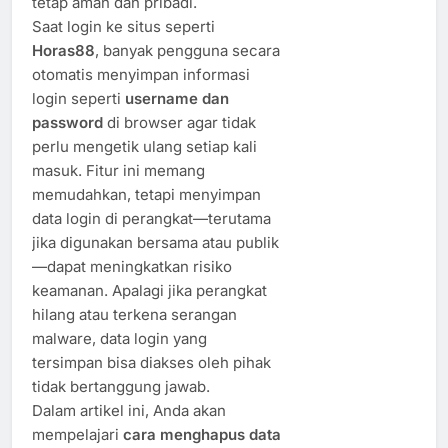
tetap aman dan pribadi.
Saat login ke situs seperti
Horas88
, banyak pengguna secara
otomatis menyimpan informasi
login seperti
username dan
password
di browser agar tidak
perlu mengetik ulang setiap kali
masuk. Fitur ini memang
memudahkan, tetapi menyimpan
data login di perangkat—terutama
jika digunakan bersama atau publik
—dapat meningkatkan risiko
keamanan. Apalagi jika perangkat
hilang atau terkena serangan
malware, data login yang
tersimpan bisa diakses oleh pihak
tidak bertanggung jawab.
Dalam artikel ini, Anda akan
mempelajari
cara menghapus data