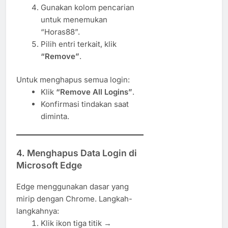
Gunakan kolom pencarian
untuk menemukan
“Horas88”.
Pilih entri terkait, klik
“Remove”
.
Untuk menghapus semua login:
Klik
“Remove All Logins”
.
Konfirmasi tindakan saat
diminta.
4.
Menghapus Data Login di
Microsoft Edge
Edge menggunakan dasar yang
mirip dengan Chrome. Langkah-
langkahnya:
Klik ikon tiga titik →