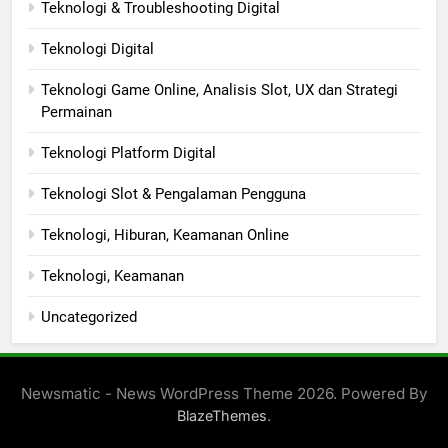
Teknologi & Troubleshooting Digital
Teknologi Digital
Teknologi Game Online, Analisis Slot, UX dan Strategi
Permainan
Teknologi Platform Digital
Teknologi Slot & Pengalaman Pengguna
Teknologi, Hiburan, Keamanan Online
Teknologi, Keamanan
Uncategorized
Newsmatic - News WordPress Theme 2026. Powered By
.
BlazeThemes