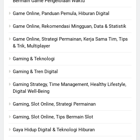
Bermain Game Pengelolaan Waktu
Game Online, Panduan Pemula, Hiburan Digital
Game Online, Rekomendasi Mingguan, Data & Statistik
Game Online, Strategi Permainan, Kerja Sama Tim, Tips
& Trik, Multiplayer
Gaming & Teknologi
Gaming & Tren Digital
Gaming Strategy, Time Management, Healthy Lifestyle,
Digital Well-Being
Gaming, Slot Online, Strategi Permainan
Gaming, Slot Online, Tips Bermain Slot
Gaya Hidup Digital & Teknologi Hiburan