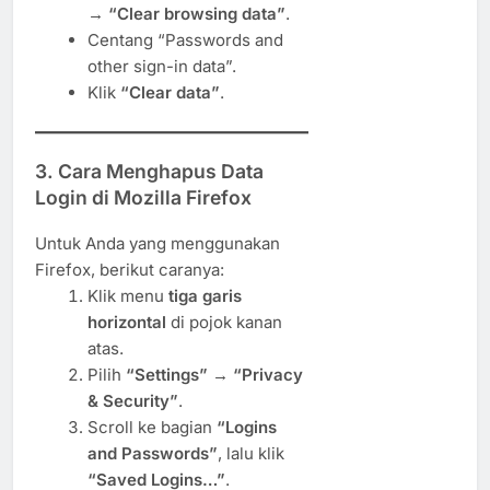
→ “Clear browsing data”
.
Centang “Passwords and
other sign-in data”.
Klik
“Clear data”
.
3.
Cara Menghapus Data
Login di Mozilla Firefox
Untuk Anda yang menggunakan
Firefox, berikut caranya:
Klik menu
tiga garis
horizontal
di pojok kanan
atas.
Pilih
“Settings” → “Privacy
& Security”
.
Scroll ke bagian
“Logins
and Passwords”
, lalu klik
“Saved Logins…”
.