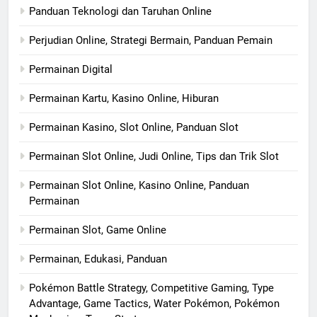
Panduan Teknologi dan Taruhan Online
Perjudian Online, Strategi Bermain, Panduan Pemain
Permainan Digital
Permainan Kartu, Kasino Online, Hiburan
Permainan Kasino, Slot Online, Panduan Slot
Permainan Slot Online, Judi Online, Tips dan Trik Slot
Permainan Slot Online, Kasino Online, Panduan
Permainan
Permainan Slot, Game Online
Permainan, Edukasi, Panduan
Pokémon Battle Strategy, Competitive Gaming, Type
Advantage, Game Tactics, Water Pokémon, Pokémon