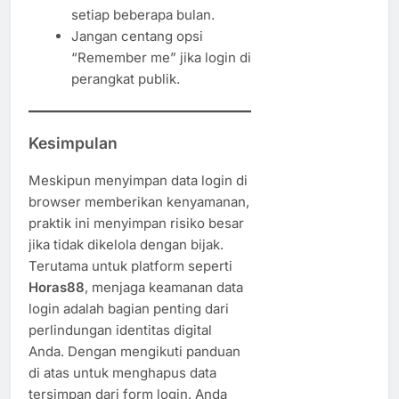
setiap beberapa bulan.
Jangan centang opsi
“Remember me” jika login di
perangkat publik.
Kesimpulan
Meskipun menyimpan data login di
browser memberikan kenyamanan,
praktik ini menyimpan risiko besar
jika tidak dikelola dengan bijak.
Terutama untuk platform seperti
Horas88
, menjaga keamanan data
login adalah bagian penting dari
perlindungan identitas digital
Anda. Dengan mengikuti panduan
di atas untuk menghapus data
tersimpan dari form login, Anda