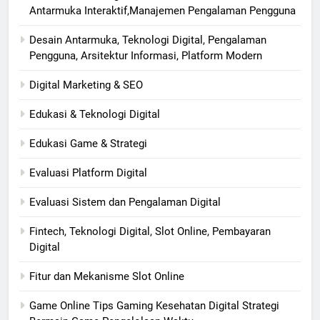
Antarmuka Interaktif,Manajemen Pengalaman Pengguna
Desain Antarmuka, Teknologi Digital, Pengalaman
Pengguna, Arsitektur Informasi, Platform Modern
Digital Marketing & SEO
Edukasi & Teknologi Digital
Edukasi Game & Strategi
Evaluasi Platform Digital
Evaluasi Sistem dan Pengalaman Digital
Fintech, Teknologi Digital, Slot Online, Pembayaran
Digital
Fitur dan Mekanisme Slot Online
Game Online Tips Gaming Kesehatan Digital Strategi