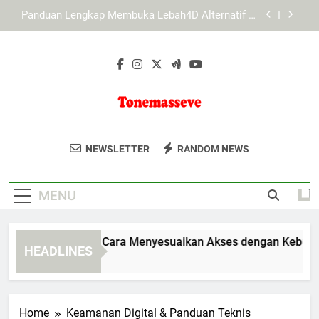
Skip
Slot Lebah4D dengan Akses Cepat dari Berbagai
to
Lokasi
content
Cara Mengenali Halaman LAE138 Login yang
Valid dengan Aman dan Teliti
Slot Lebah4D dan Cara Menyesuaikan Akses
dengan Kebutuhan Pengguna
Panduan Lengkap Membuka Lebah4D Alternatif di
Browser
Tonemasseve
Baca Inspirasi Gaya Hidup, Kreativitas,
Slot Lebah4D dengan Akses Cepat dari Berbagai
NEWSLETTER
RANDOM NEWS
Lokasi
Dan Kesehatan Di Blog Tonemasseve.
Cara Mengenali Halaman LAE138 Login yang
Untuk Hidup Yang Lebih Baik Dan
Valid dengan Aman dan Teliti
MENU
Produktif.
ot Lebah4D dan Cara Menyesuaikan Akses dengan Kebutuha
HEADLINES
Months Ago
Home
Keamanan Digital & Panduan Teknis