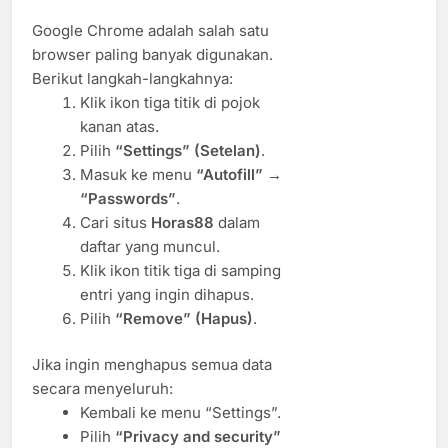
Google Chrome adalah salah satu
browser paling banyak digunakan.
Berikut langkah-langkahnya:
Klik ikon tiga titik di pojok
kanan atas.
Pilih
“Settings” (Setelan)
.
Masuk ke menu
“Autofill” →
“Passwords”
.
Cari situs
Horas88
dalam
daftar yang muncul.
Klik ikon titik tiga di samping
entri yang ingin dihapus.
Pilih
“Remove” (Hapus)
.
Jika ingin menghapus semua data
secara menyeluruh:
Kembali ke menu “Settings”.
Pilih
“Privacy and security”