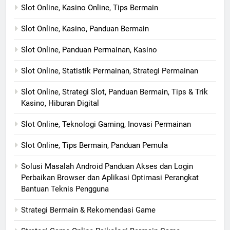
Slot Online, Kasino Online, Tips Bermain
Slot Online, Kasino, Panduan Bermain
Slot Online, Panduan Permainan, Kasino
Slot Online, Statistik Permainan, Strategi Permainan
Slot Online, Strategi Slot, Panduan Bermain, Tips & Trik
Kasino, Hiburan Digital
Slot Online, Teknologi Gaming, Inovasi Permainan
Slot Online, Tips Bermain, Panduan Pemula
Solusi Masalah Android Panduan Akses dan Login
Perbaikan Browser dan Aplikasi Optimasi Perangkat
Bantuan Teknis Pengguna
Strategi Bermain & Rekomendasi Game