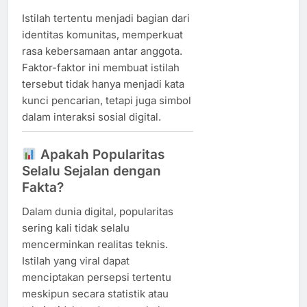
Istilah tertentu menjadi bagian dari
identitas komunitas, memperkuat
rasa kebersamaan antar anggota.
Faktor-faktor ini membuat istilah
tersebut tidak hanya menjadi kata
kunci pencarian, tetapi juga simbol
dalam interaksi sosial digital.
Apakah Popularitas
Selalu Sejalan dengan
Fakta?
Dalam dunia digital, popularitas
sering kali tidak selalu
mencerminkan realitas teknis.
Istilah yang viral dapat
menciptakan persepsi tertentu
meskipun secara statistik atau