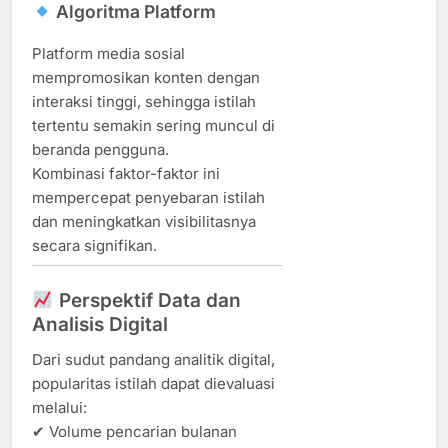
Algoritma Platform
Platform media sosial
mempromosikan konten dengan
interaksi tinggi, sehingga istilah
tertentu semakin sering muncul di
beranda pengguna.
Kombinasi faktor-faktor ini
mempercepat penyebaran istilah
dan meningkatkan visibilitasnya
secara signifikan.
Perspektif Data dan
Analisis Digital
Dari sudut pandang analitik digital,
popularitas istilah dapat dievaluasi
melalui:
✔ Volume pencarian bulanan