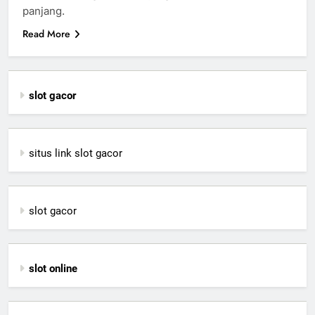
panjang.
Read More
slot gacor
situs link slot gacor
slot gacor
slot online