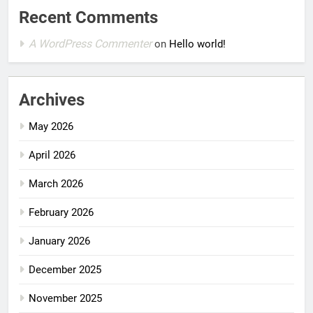
Recent Comments
A WordPress Commenter
on
Hello world!
Archives
May 2026
April 2026
March 2026
February 2026
January 2026
December 2025
November 2025