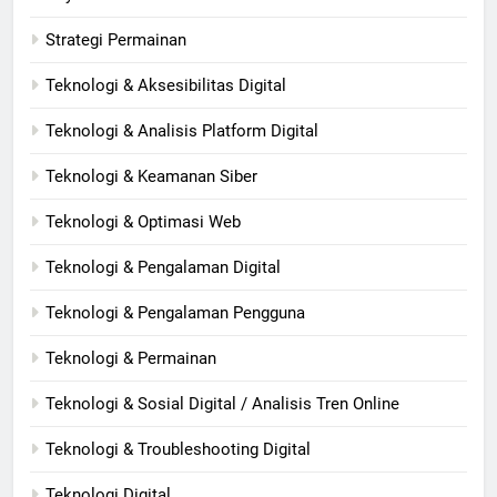
Strategi Permainan
Teknologi & Aksesibilitas Digital
Teknologi & Analisis Platform Digital
Teknologi & Keamanan Siber
Teknologi & Optimasi Web
Teknologi & Pengalaman Digital
Teknologi & Pengalaman Pengguna
Teknologi & Permainan
Teknologi & Sosial Digital / Analisis Tren Online
Teknologi & Troubleshooting Digital
Teknologi Digital