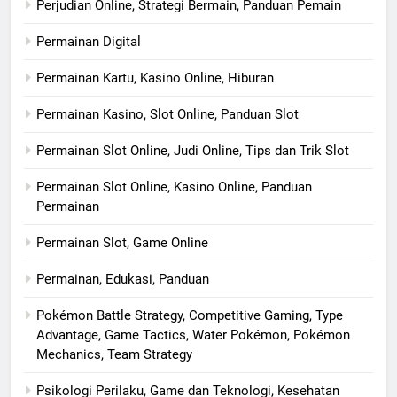
Perjudian Online, Strategi Bermain, Panduan Pemain
Permainan Digital
Permainan Kartu, Kasino Online, Hiburan
Permainan Kasino, Slot Online, Panduan Slot
Permainan Slot Online, Judi Online, Tips dan Trik Slot
Permainan Slot Online, Kasino Online, Panduan
Permainan
Permainan Slot, Game Online
Permainan, Edukasi, Panduan
Pokémon Battle Strategy, Competitive Gaming, Type
Advantage, Game Tactics, Water Pokémon, Pokémon
Mechanics, Team Strategy
Psikologi Perilaku, Game dan Teknologi, Kesehatan