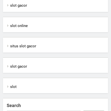
slot gacor
slot online
situs slot gacor
slot gacor
slot
Search