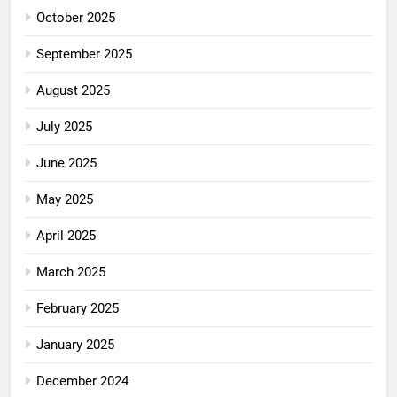
October 2025
September 2025
August 2025
July 2025
June 2025
May 2025
April 2025
March 2025
February 2025
January 2025
December 2024