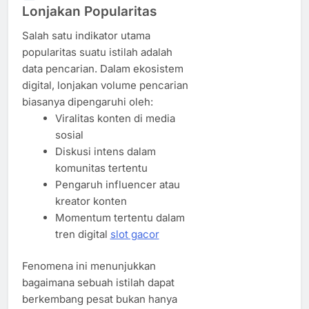
Lonjakan Popularitas
Salah satu indikator utama
popularitas suatu istilah adalah
data pencarian. Dalam ekosistem
digital, lonjakan volume pencarian
biasanya dipengaruhi oleh:
Viralitas konten di media
sosial
Diskusi intens dalam
komunitas tertentu
Pengaruh influencer atau
kreator konten
Momentum tertentu dalam
tren digital
slot gacor
Fenomena ini menunjukkan
bagaimana sebuah istilah dapat
berkembang pesat bukan hanya