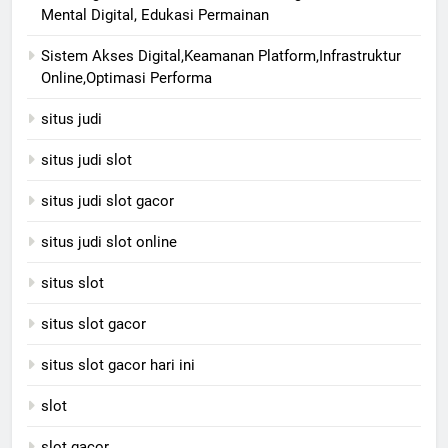
Mental Digital, Edukasi Permainan
Sistem Akses Digital,Keamanan Platform,Infrastruktur
Online,Optimasi Performa
situs judi
situs judi slot
situs judi slot gacor
situs judi slot online
situs slot
situs slot gacor
situs slot gacor hari ini
slot
slot gacor