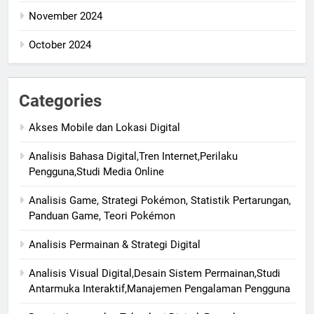
November 2024
October 2024
Categories
Akses Mobile dan Lokasi Digital
Analisis Bahasa Digital,Tren Internet,Perilaku
Pengguna,Studi Media Online
Analisis Game, Strategi Pokémon, Statistik Pertarungan,
Panduan Game, Teori Pokémon
Analisis Permainan & Strategi Digital
Analisis Visual Digital,Desain Sistem Permainan,Studi
Antarmuka Interaktif,Manajemen Pengalaman Pengguna