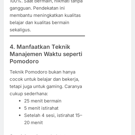
100%. Saat bermain, nikmati tanpa
gangguan. Pendekatan ini
membantu meningkatkan kualitas
belajar dan kualitas bermain
sekaligus.
4. Manfaatkan Teknik
Manajemen Waktu seperti
Pomodoro
Teknik Pomodoro bukan hanya
cocok untuk belajar dan bekerja,
tetapi juga untuk gaming. Caranya
cukup sederhana:
25 menit bermain
5 menit istirahat
Setelah 4 sesi, istirahat 15–
20 menit