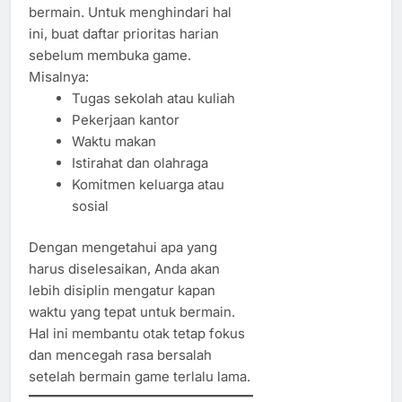
bermain. Untuk menghindari hal
ini, buat daftar prioritas harian
sebelum membuka game.
Misalnya:
Tugas sekolah atau kuliah
Pekerjaan kantor
Waktu makan
Istirahat dan olahraga
Komitmen keluarga atau
sosial
Dengan mengetahui apa yang
harus diselesaikan, Anda akan
lebih disiplin mengatur kapan
waktu yang tepat untuk bermain.
Hal ini membantu otak tetap fokus
dan mencegah rasa bersalah
setelah bermain game terlalu lama.