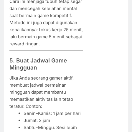
Cara ini menjaga tubuh tetap segar
dan mencegah kelelahan mental
saat bermain game kompetitif.
Metode ini juga dapat digunakan
kebalikannya: fokus kerja 25 menit,
lalu bermain game 5 menit sebagai
reward ringan.
5. Buat Jadwal Game
Mingguan
Jika Anda seorang gamer aktif,
membuat jadwal permainan
mingguan dapat membantu
memastikan aktivitas lain tetap
teratur. Contoh:
Senin–Kamis: 1 jam per hari
Jumat: 2 jam
Sabtu–Minggu: Sesi lebih