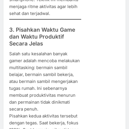
menjaga ritme aktivitas agar lebih
sehat dan terjadwal.
3. Pisahkan Waktu Game
dan Waktu Produktif
Secara Jelas
Salah satu kesalahan banyak
gamer adalah mencoba melakukan
multitasking: bermain sambil
belajar, bermain sambil bekerja,
atau bermain sambil mengerjakan
tugas rumah. Ini sebenarnya
membuat produktivitas menurun
dan permainan tidak dinikmati
secara penuh.
Pisahkan kedua aktivitas tersebut
dengan tegas. Saat bekerja, fokus