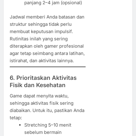
panjang 2–4 jam (opsional)
Jadwal memberi Anda batasan dan
struktur sehingga tidak perlu
membuat keputusan impulsif.
Rutinitas inilah yang sering
diterapkan oleh gamer profesional
agar tetap seimbang antara latihan,
istirahat, dan aktivitas lainnya.
6. Prioritaskan Aktivitas
Fisik dan Kesehatan
Game dapat menyita waktu,
sehingga aktivitas fisik sering
diabaikan. Untuk itu, pastikan Anda
tetap:
Stretching 5–10 menit
sebelum bermain