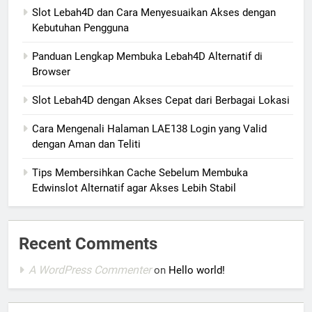
Slot Lebah4D dan Cara Menyesuaikan Akses dengan
Kebutuhan Pengguna
Panduan Lengkap Membuka Lebah4D Alternatif di
Browser
Slot Lebah4D dengan Akses Cepat dari Berbagai Lokasi
Cara Mengenali Halaman LAE138 Login yang Valid
dengan Aman dan Teliti
Tips Membersihkan Cache Sebelum Membuka
Edwinslot Alternatif agar Akses Lebih Stabil
Recent Comments
A WordPress Commenter
on
Hello world!