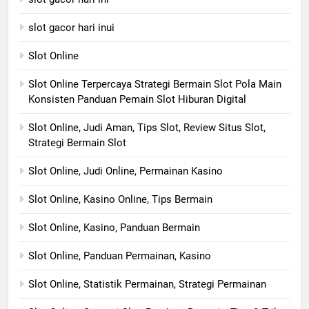
slot gacor hari inui
Slot Online
Slot Online Terpercaya Strategi Bermain Slot Pola Main
Konsisten Panduan Pemain Slot Hiburan Digital
Slot Online, Judi Aman, Tips Slot, Review Situs Slot,
Strategi Bermain Slot
Slot Online, Judi Online, Permainan Kasino
Slot Online, Kasino Online, Tips Bermain
Slot Online, Kasino, Panduan Bermain
Slot Online, Panduan Permainan, Kasino
Slot Online, Statistik Permainan, Strategi Permainan