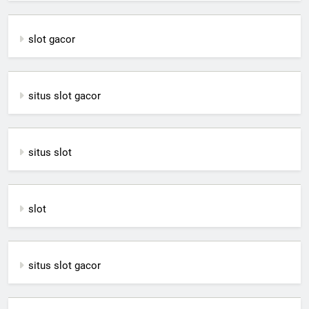
slot gacor
situs s
lot gacor
situs slot
slot
situs slot gacor