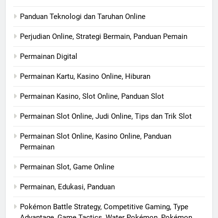
Panduan Teknologi dan Taruhan Online
Perjudian Online, Strategi Bermain, Panduan Pemain
Permainan Digital
Permainan Kartu, Kasino Online, Hiburan
Permainan Kasino, Slot Online, Panduan Slot
Permainan Slot Online, Judi Online, Tips dan Trik Slot
Permainan Slot Online, Kasino Online, Panduan
Permainan
Permainan Slot, Game Online
Permainan, Edukasi, Panduan
Pokémon Battle Strategy, Competitive Gaming, Type
Advantage, Game Tactics, Water Pokémon, Pokémon