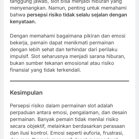
tanggung jawab, slot bisa menjadi hiburan yang
menyenangkan. Namun, penting untuk memahami
bahwa
persepsi risiko tidak selalu sejalan dengan
kenyataan.
Dengan memahami bagaimana pikiran dan emosi
bekerja, pemain dapat menikmati permainan
dengan lebih sehat dan terhindar dari perilaku
impulsif. Slot seharusnya menjadi sarana hiburan,
bukan sumber tekanan emosional atau risiko
finansial yang tidak terkendali.
Kesimpulan
Persepsi risiko dalam permainan slot adalah
perpaduan antara emosi, pengalaman, dan desain
permainan. Banyak pemain tidak menilai risiko
secara objektif, melainkan berdasarkan perasaan
dan ilusi kontrol. Emosi seperti euforia, frustrasi,