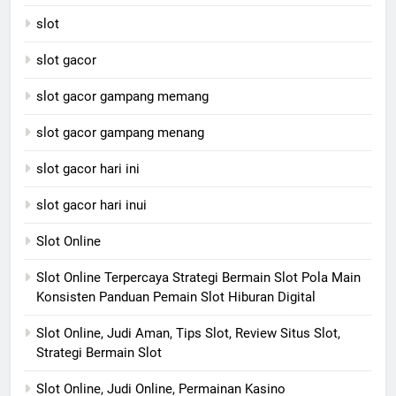
slot
slot gacor
slot gacor gampang memang
slot gacor gampang menang
slot gacor hari ini
slot gacor hari inui
Slot Online
Slot Online Terpercaya Strategi Bermain Slot Pola Main
Konsisten Panduan Pemain Slot Hiburan Digital
Slot Online, Judi Aman, Tips Slot, Review Situs Slot,
Strategi Bermain Slot
Slot Online, Judi Online, Permainan Kasino