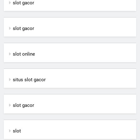
slot gacor
slot gacor
slot online
situs slot gacor
slot gacor
slot