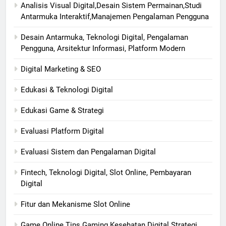
Analisis Visual Digital,Desain Sistem Permainan,Studi
Antarmuka Interaktif,Manajemen Pengalaman Pengguna
Desain Antarmuka, Teknologi Digital, Pengalaman
Pengguna, Arsitektur Informasi, Platform Modern
Digital Marketing & SEO
Edukasi & Teknologi Digital
Edukasi Game & Strategi
Evaluasi Platform Digital
Evaluasi Sistem dan Pengalaman Digital
Fintech, Teknologi Digital, Slot Online, Pembayaran
Digital
Fitur dan Mekanisme Slot Online
Game Online Tips Gaming Kesehatan Digital Strategi