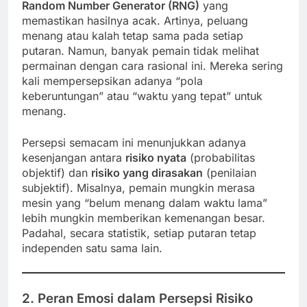
Random Number Generator (RNG)
yang
memastikan hasilnya acak. Artinya, peluang
menang atau kalah tetap sama pada setiap
putaran. Namun, banyak pemain tidak melihat
permainan dengan cara rasional ini. Mereka sering
kali mempersepsikan adanya “pola
keberuntungan” atau “waktu yang tepat” untuk
menang.
Persepsi semacam ini menunjukkan adanya
kesenjangan antara
risiko nyata
(probabilitas
objektif) dan
risiko yang dirasakan
(penilaian
subjektif). Misalnya, pemain mungkin merasa
mesin yang “belum menang dalam waktu lama”
lebih mungkin memberikan kemenangan besar.
Padahal, secara statistik, setiap putaran tetap
independen satu sama lain.
2.
Peran Emosi dalam Persepsi Risiko