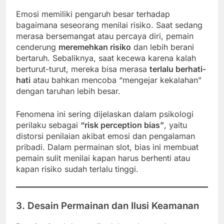
Emosi memiliki pengaruh besar terhadap
bagaimana seseorang menilai risiko. Saat sedang
merasa bersemangat atau percaya diri, pemain
cenderung
meremehkan risiko
dan lebih berani
bertaruh. Sebaliknya, saat kecewa karena kalah
berturut-turut, mereka bisa merasa
terlalu berhati-
hati
atau bahkan mencoba “mengejar kekalahan”
dengan taruhan lebih besar.
Fenomena ini sering dijelaskan dalam psikologi
perilaku sebagai
“risk perception bias”
, yaitu
distorsi penilaian akibat emosi dan pengalaman
pribadi. Dalam permainan slot, bias ini membuat
pemain sulit menilai kapan harus berhenti atau
kapan risiko sudah terlalu tinggi.
3.
Desain Permainan dan Ilusi Keamanan