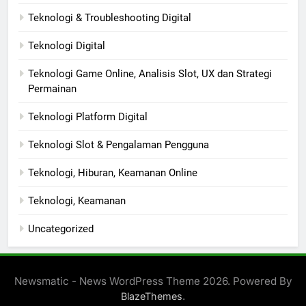
Teknologi & Troubleshooting Digital
Teknologi Digital
Teknologi Game Online, Analisis Slot, UX dan Strategi
Permainan
Teknologi Platform Digital
Teknologi Slot & Pengalaman Pengguna
Teknologi, Hiburan, Keamanan Online
Teknologi, Keamanan
Uncategorized
Newsmatic - News WordPress Theme 2026. Powered By
.
BlazeThemes