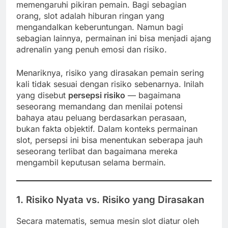
memengaruhi pikiran pemain. Bagi sebagian
orang, slot adalah hiburan ringan yang
mengandalkan keberuntungan. Namun bagi
sebagian lainnya, permainan ini bisa menjadi ajang
adrenalin yang penuh emosi dan risiko.
Menariknya, risiko yang dirasakan pemain sering
kali tidak sesuai dengan risiko sebenarnya. Inilah
yang disebut
persepsi risiko
— bagaimana
seseorang memandang dan menilai potensi
bahaya atau peluang berdasarkan perasaan,
bukan fakta objektif. Dalam konteks permainan
slot, persepsi ini bisa menentukan seberapa jauh
seseorang terlibat dan bagaimana mereka
mengambil keputusan selama bermain.
1.
Risiko Nyata vs. Risiko yang Dirasakan
Secara matematis, semua mesin slot diatur oleh