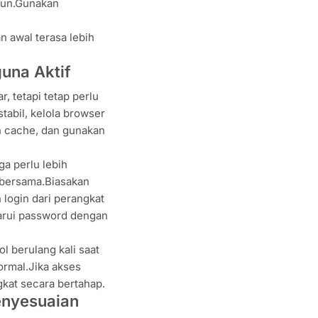
pun.Gunakan
 awal terasa lebih
una Aktif
, tetapi tetap perlu
tabil, kelola browser
an cache, dan gunakan
ga perlu lebih
 bersama.Biasakan
 login dari perangkat
arui password dengan
l berulang kali saat
rmal.Jika akses
gkat secara bertahap.
enyesuaian