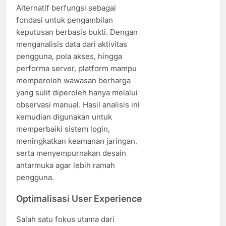
Alternatif berfungsi sebagai
fondasi untuk pengambilan
keputusan berbasis bukti. Dengan
menganalisis data dari aktivitas
pengguna, pola akses, hingga
performa server, platform mampu
memperoleh wawasan berharga
yang sulit diperoleh hanya melalui
observasi manual. Hasil analisis ini
kemudian digunakan untuk
memperbaiki sistem login,
meningkatkan keamanan jaringan,
serta menyempurnakan desain
antarmuka agar lebih ramah
pengguna.
Optimalisasi User Experience
Salah satu fokus utama dari