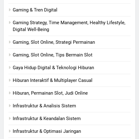
Gaming & Tren Digital
Gaming Strategy, Time Management, Healthy Lifestyle,
Digital Well-Being
Gaming, Slot Online, Strategi Permainan
Gaming, Slot Online, Tips Bermain Slot
Gaya Hidup Digital & Teknologi Hiburan
Hiburan Interaktif & Multiplayer Casual
Hiburan, Permainan Slot, Judi Online
Infrastruktur & Analisis Sistem
Infrastruktur & Keandalan Sistem
Infrastruktur & Optimasi Jaringan