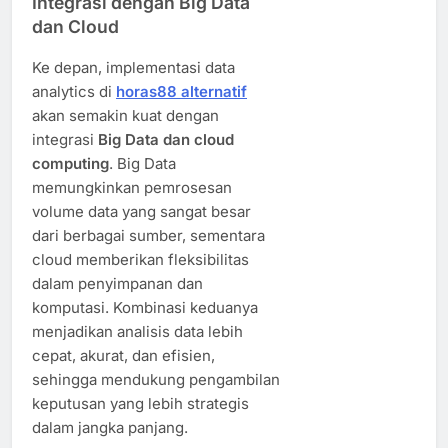
Integrasi dengan Big Data
dan Cloud
Ke depan, implementasi data
analytics di
horas88 alternatif
akan semakin kuat dengan
integrasi
Big Data dan cloud
computing
. Big Data
memungkinkan pemrosesan
volume data yang sangat besar
dari berbagai sumber, sementara
cloud memberikan fleksibilitas
dalam penyimpanan dan
komputasi. Kombinasi keduanya
menjadikan analisis data lebih
cepat, akurat, dan efisien,
sehingga mendukung pengambilan
keputusan yang lebih strategis
dalam jangka panjang.