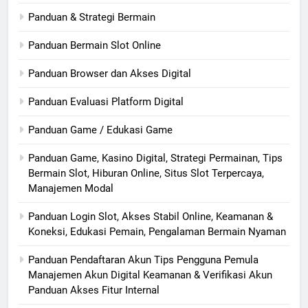
Panduan & Strategi Bermain
Panduan Bermain Slot Online
Panduan Browser dan Akses Digital
Panduan Evaluasi Platform Digital
Panduan Game / Edukasi Game
Panduan Game, Kasino Digital, Strategi Permainan, Tips
Bermain Slot, Hiburan Online, Situs Slot Terpercaya,
Manajemen Modal
Panduan Login Slot, Akses Stabil Online, Keamanan &
Koneksi, Edukasi Pemain, Pengalaman Bermain Nyaman
Panduan Pendaftaran Akun Tips Pengguna Pemula
Manajemen Akun Digital Keamanan & Verifikasi Akun
Panduan Akses Fitur Internal