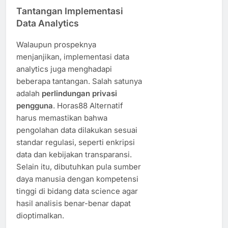
Tantangan Implementasi
Data Analytics
Walaupun prospeknya
menjanjikan, implementasi data
analytics juga menghadapi
beberapa tantangan. Salah satunya
adalah
perlindungan privasi
pengguna
. Horas88 Alternatif
harus memastikan bahwa
pengolahan data dilakukan sesuai
standar regulasi, seperti enkripsi
data dan kebijakan transparansi.
Selain itu, dibutuhkan pula sumber
daya manusia dengan kompetensi
tinggi di bidang data science agar
hasil analisis benar-benar dapat
dioptimalkan.