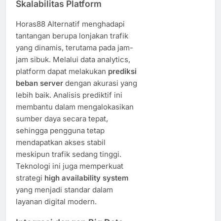
Skalabilitas Platform
Horas88 Alternatif menghadapi
tantangan berupa lonjakan trafik
yang dinamis, terutama pada jam-
jam sibuk. Melalui data analytics,
platform dapat melakukan
prediksi
beban server
dengan akurasi yang
lebih baik. Analisis prediktif ini
membantu dalam mengalokasikan
sumber daya secara tepat,
sehingga pengguna tetap
mendapatkan akses stabil
meskipun trafik sedang tinggi.
Teknologi ini juga memperkuat
strategi
high availability system
yang menjadi standar dalam
layanan digital modern.