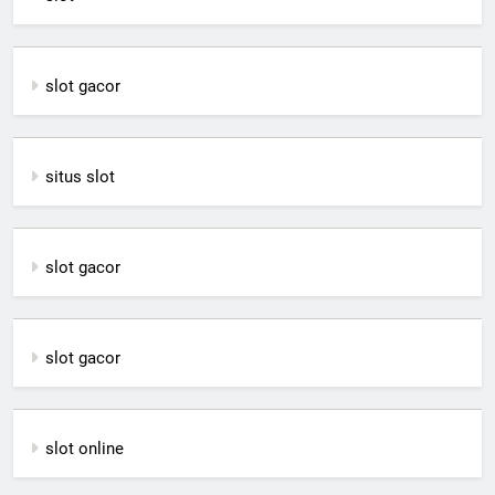
slot gacor
situs slot
slot gacor
slot gacor
slot online