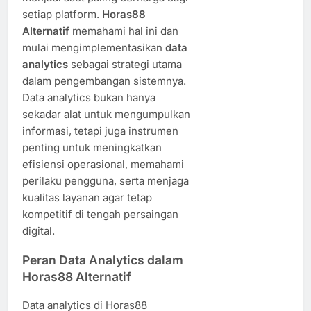
setiap platform.
Horas88
Alternatif
memahami hal ini dan
mulai mengimplementasikan
data
analytics
sebagai strategi utama
dalam pengembangan sistemnya.
Data analytics bukan hanya
sekadar alat untuk mengumpulkan
informasi, tetapi juga instrumen
penting untuk meningkatkan
efisiensi operasional, memahami
perilaku pengguna, serta menjaga
kualitas layanan agar tetap
kompetitif di tengah persaingan
digital.
Peran Data Analytics dalam
Horas88 Alternatif
Data analytics di Horas88