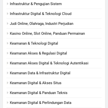
Infrastruktur & Pengujian Sistem
Infrastruktur Digital & Teknologi Cloud
Judi Online, Olahraga, Industri Perjudian
Kasino Online, Slot Online, Panduan Permainan
Keamanan & Teknologi Digital
Keamanan Akses & Regulasi Digital
Keamanan Akses Digital & Teknologi Autentikasi
Keamanan Data & Infrastruktur Digital
Keamanan Digital & Akses Situs
Keamanan Digital & Panduan Teknis
Keamanan Digital & Perlindungan Data