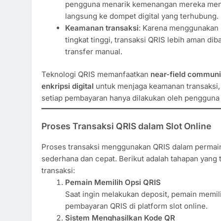
pengguna menarik kemenangan mereka men
langsung ke dompet digital yang terhubung.
Keamanan transaksi
: Karena menggunakan s
tingkat tinggi, transaksi QRIS lebih aman d
transfer manual.
Teknologi QRIS memanfaatkan
near-field communi
enkripsi digital
untuk menjaga keamanan transaksi
setiap pembayaran hanya dilakukan oleh pengguna 
Proses Transaksi QRIS dalam Slot Online
Proses transaksi menggunakan QRIS dalam permaina
sederhana dan cepat. Berikut adalah tahapan yang t
transaksi:
Pemain Memilih Opsi QRIS
Saat ingin melakukan deposit, pemain memi
pembayaran QRIS di platform slot online.
Sistem Menghasilkan Kode QR