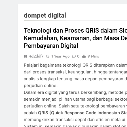
dompet digital
Teknologi dan Proses QRIS dalam Slo
Kemudahan, Keamanan, dan Masa D
Pembayaran Digital
4d2ddf7
1 Year Ago
0
9 Mins
Pelajari bagaimana teknologi QRIS diterapkan dalam 
dari proses transaksi, keunggulan, hingga tantang
analisis lengkap tentang masa depan pembayaran dig
perjudian online.
Dalam era digital yang terus berkembang, metode
semakin menjadi pilihan utama bagi berbagai sektor
perjudian online. Salah satu teknologi pembayaran
adalah
QRIS (Quick Response Code Indonesian St
memungkinkan transaksi cepat dan efisien melalui
Sistem ini semakin banyak digunakan dalam slot on