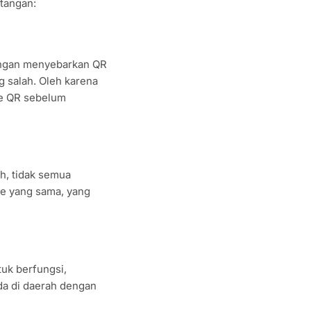
ntangan:
engan menyebarkan QR
 salah. Oleh karena
de QR sebelum
, tidak semua
e yang sama, yang
uk berfungsi,
da di daerah dengan