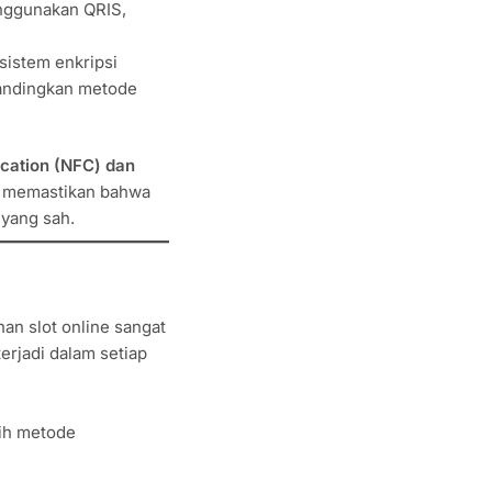
ggunakan QRIS,
istem enkripsi
ibandingkan metode
cation (NFC) dan
, memastikan bahwa
yang sah.
n slot online sangat
erjadi dalam setiap
lih metode