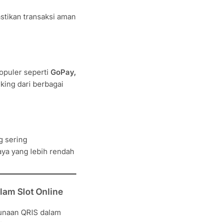
stikan transaksi aman
populer seperti
GoPay,
nking dari berbagai
g sering
aya yang lebih rendah
am Slot Online
unaan QRIS dalam