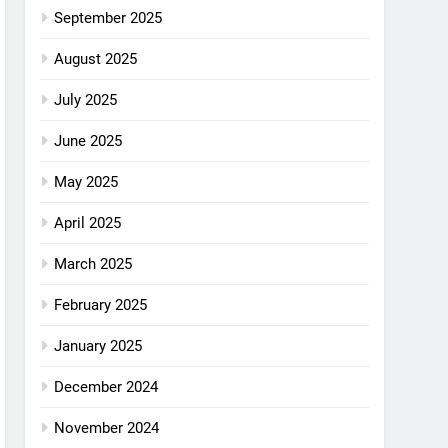
September 2025
August 2025
July 2025
June 2025
May 2025
April 2025
March 2025
February 2025
January 2025
December 2024
November 2024