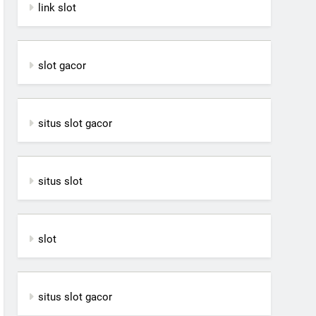
link slot
slot gacor
situs s
lot gacor
situs slot
slot
situs slot gacor