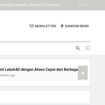
mbuka Lebah4D Alternatif di Browser
gan Akses Cepat dari Berbagai Lokasi
in yang Valid dengan Aman dan Teliti
NEWSLETTER
RANDOM NEWS
kan Akses dengan Kebutuhan Pengguna
ve. Untuk Hidup Yang Lebih Baik Dan Produktif.
mbuka Lebah4D Alternatif di Browser
gan Akses Cepat dari Berbagai Lokasi
in yang Valid dengan Aman dan Teliti
dengan Akses Cepat dari Berbagai Lokasi
Cara Mengena
3 Months Ago