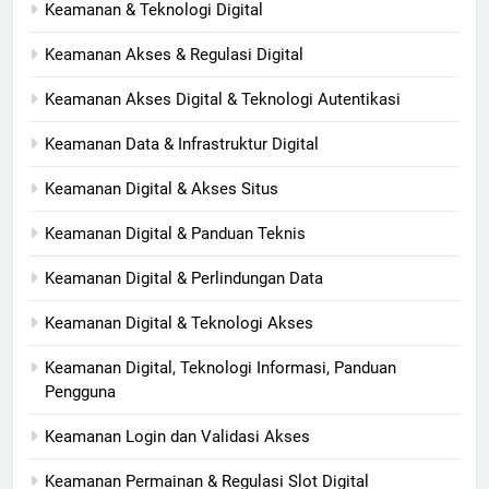
Keamanan & Teknologi Digital
Keamanan Akses & Regulasi Digital
Keamanan Akses Digital & Teknologi Autentikasi
Keamanan Data & Infrastruktur Digital
Keamanan Digital & Akses Situs
Keamanan Digital & Panduan Teknis
Keamanan Digital & Perlindungan Data
Keamanan Digital & Teknologi Akses
Keamanan Digital, Teknologi Informasi, Panduan
Pengguna
Keamanan Login dan Validasi Akses
Keamanan Permainan & Regulasi Slot Digital