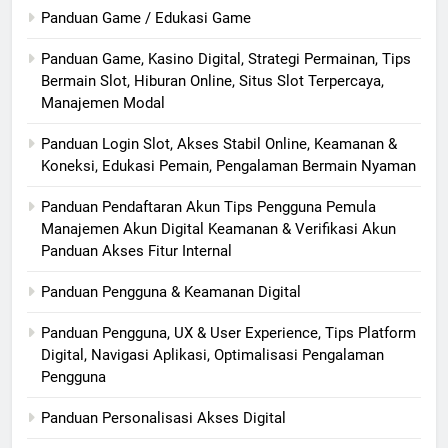
Panduan Game / Edukasi Game
Panduan Game, Kasino Digital, Strategi Permainan, Tips
Bermain Slot, Hiburan Online, Situs Slot Terpercaya,
Manajemen Modal
Panduan Login Slot, Akses Stabil Online, Keamanan &
Koneksi, Edukasi Pemain, Pengalaman Bermain Nyaman
Panduan Pendaftaran Akun Tips Pengguna Pemula
Manajemen Akun Digital Keamanan & Verifikasi Akun
Panduan Akses Fitur Internal
Panduan Pengguna & Keamanan Digital
Panduan Pengguna, UX & User Experience, Tips Platform
Digital, Navigasi Aplikasi, Optimalisasi Pengalaman
Pengguna
Panduan Personalisasi Akses Digital