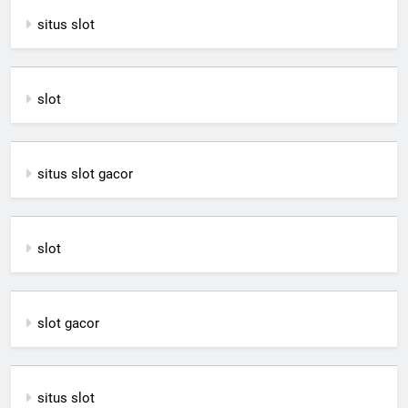
situs slot
slot
situs slot gacor
slot
slot gacor
situs slot