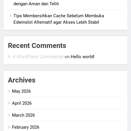
dengan Aman dan Teliti
Tips Membersihkan Cache Sebelum Membuka
Edwinslot Alternatif agar Akses Lebih Stabil
Recent Comments
A WordPress Commenter
on
Hello world!
Archives
May 2026
April 2026
March 2026
February 2026