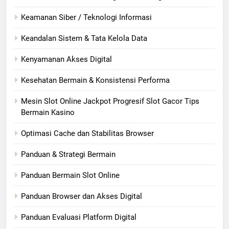
Keamanan Siber / Teknologi Informasi
Keandalan Sistem & Tata Kelola Data
Kenyamanan Akses Digital
Kesehatan Bermain & Konsistensi Performa
Mesin Slot Online Jackpot Progresif Slot Gacor Tips
Bermain Kasino
Optimasi Cache dan Stabilitas Browser
Panduan & Strategi Bermain
Panduan Bermain Slot Online
Panduan Browser dan Akses Digital
Panduan Evaluasi Platform Digital