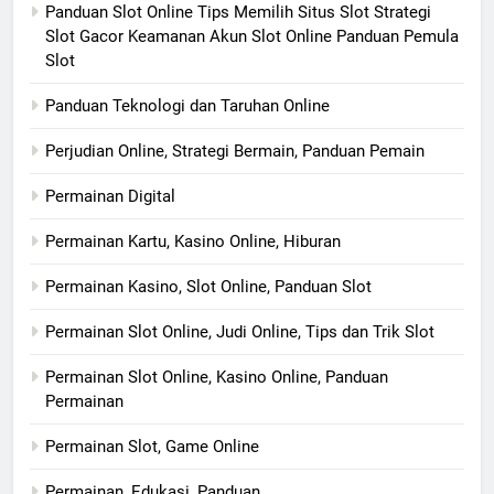
Panduan Slot Online Tips Memilih Situs Slot Strategi
Slot Gacor Keamanan Akun Slot Online Panduan Pemula
Slot
Panduan Teknologi dan Taruhan Online
Perjudian Online, Strategi Bermain, Panduan Pemain
Permainan Digital
Permainan Kartu, Kasino Online, Hiburan
Permainan Kasino, Slot Online, Panduan Slot
Permainan Slot Online, Judi Online, Tips dan Trik Slot
Permainan Slot Online, Kasino Online, Panduan
Permainan
Permainan Slot, Game Online
Permainan, Edukasi, Panduan