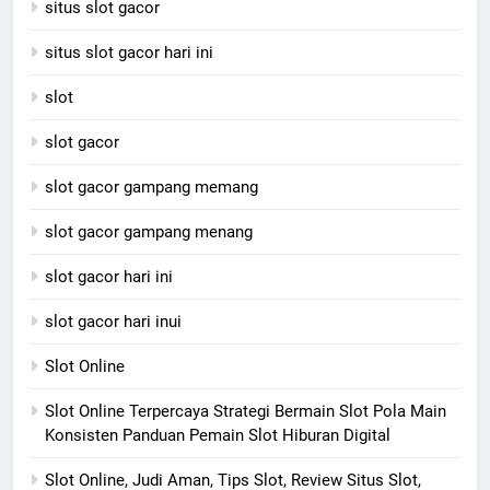
situs slot gacor
situs slot gacor hari ini
slot
slot gacor
slot gacor gampang memang
slot gacor gampang menang
slot gacor hari ini
slot gacor hari inui
Slot Online
Slot Online Terpercaya Strategi Bermain Slot Pola Main
Konsisten Panduan Pemain Slot Hiburan Digital
Slot Online, Judi Aman, Tips Slot, Review Situs Slot,