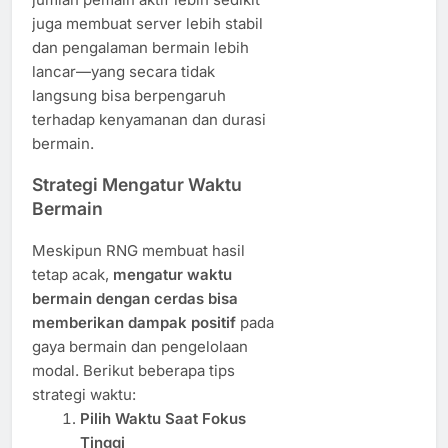
juga membuat server lebih stabil
dan pengalaman bermain lebih
lancar—yang secara tidak
langsung bisa berpengaruh
terhadap kenyamanan dan durasi
bermain.
Strategi Mengatur Waktu
Bermain
Meskipun RNG membuat hasil
tetap acak,
mengatur waktu
bermain dengan cerdas bisa
memberikan dampak positif
pada
gaya bermain dan pengelolaan
modal. Berikut beberapa tips
strategi waktu:
Pilih Waktu Saat Fokus
Tinggi