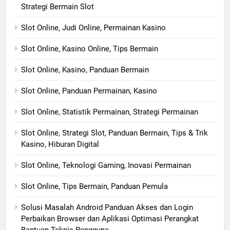
Strategi Bermain Slot
Slot Online, Judi Online, Permainan Kasino
Slot Online, Kasino Online, Tips Bermain
Slot Online, Kasino, Panduan Bermain
Slot Online, Panduan Permainan, Kasino
Slot Online, Statistik Permainan, Strategi Permainan
Slot Online, Strategi Slot, Panduan Bermain, Tips & Trik
Kasino, Hiburan Digital
Slot Online, Teknologi Gaming, Inovasi Permainan
Slot Online, Tips Bermain, Panduan Pemula
Solusi Masalah Android Panduan Akses dan Login
Perbaikan Browser dan Aplikasi Optimasi Perangkat
Bantuan Teknis Pengguna