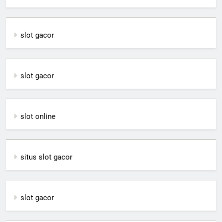
slot gacor
slot gacor
slot online
situs slot gacor
slot gacor