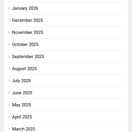
January 2026
December 2025
November 2025
October 2025
September 2025
August 2025
July 2025
June 2025
May 2025
April 2025
March 2025