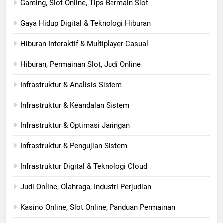
Gaming, Slot Online, Tips Bermain Slot
Gaya Hidup Digital & Teknologi Hiburan
Hiburan Interaktif & Multiplayer Casual
Hiburan, Permainan Slot, Judi Online
Infrastruktur & Analisis Sistem
Infrastruktur & Keandalan Sistem
Infrastruktur & Optimasi Jaringan
Infrastruktur & Pengujian Sistem
Infrastruktur Digital & Teknologi Cloud
Judi Online, Olahraga, Industri Perjudian
Kasino Online, Slot Online, Panduan Permainan