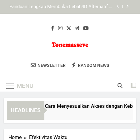
Skip
Slot Lebah4D dengan Akses Cepat dari Berbagai
to
Lokasi
content
Cara Mengenali Halaman LAE138 Login yang
Valid dengan Aman dan Teliti
Slot Lebah4D dan Cara Menyesuaikan Akses
dengan Kebutuhan Pengguna
Panduan Lengkap Membuka Lebah4D Alternatif di
Browser
Tonemasseve
Baca Inspirasi Gaya Hidup, Kreativitas,
Slot Lebah4D dengan Akses Cepat dari Berbagai
NEWSLETTER
RANDOM NEWS
Lokasi
Dan Kesehatan Di Blog Tonemasseve.
Cara Mengenali Halaman LAE138 Login yang
Untuk Hidup Yang Lebih Baik Dan
Valid dengan Aman dan Teliti
MENU
Produktif.
lot Lebah4D dan Cara Menyesuaikan Akses dengan Kebutuha
HEADLINES
Months Ago
Home
Efektivitas Waktu