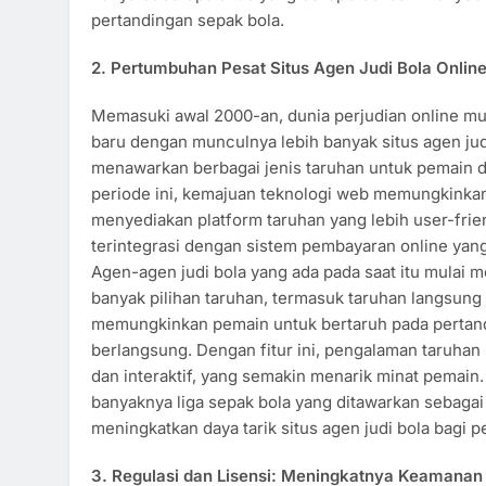
pertandingan sepak bola.
2.
Pertumbuhan Pesat Situs Agen Judi Bola Onlin
Memasuki awal 2000-an, dunia perjudian online mu
baru dengan munculnya lebih banyak situs agen jud
menawarkan berbagai jenis taruhan untuk pemain d
periode ini, kemajuan teknologi web memungkinkan
menyediakan platform taruhan yang lebih user-frie
terintegrasi dengan sistem pembayaran online yang
Agen-agen judi bola yang ada pada saat itu mulai 
banyak pilihan taruhan, termasuk taruhan langsung (
memungkinkan pemain untuk bertaruh pada pertan
berlangsung. Dengan fitur ini, pengalaman taruhan
dan interaktif, yang semakin menarik minat pemain. 
banyaknya liga sepak bola yang ditawarkan sebagai
meningkatkan daya tarik situs agen judi bola bagi 
3.
Regulasi dan Lisensi: Meningkatnya Keamana