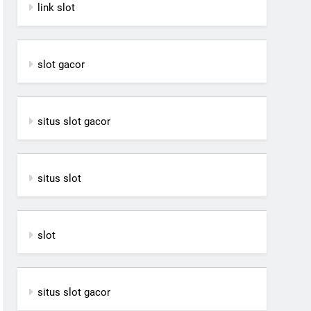
link slot
slot gacor
situs s
lot gacor
situs slot
slot
situs slot gacor