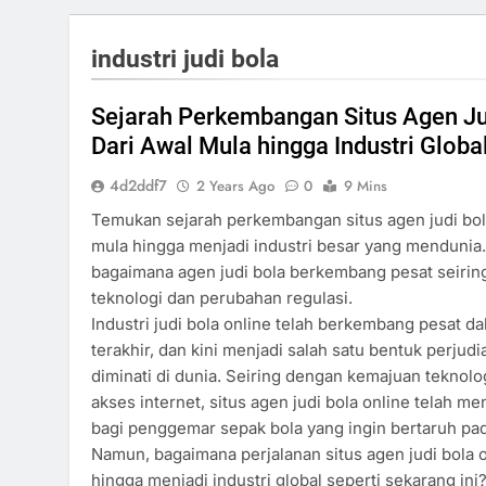
industri judi bola
Sejarah Perkembangan Situs Agen Jud
Dari Awal Mula hingga Industri Globa
4d2ddf7
2 Years Ago
0
9 Mins
Temukan sejarah perkembangan situs agen judi bola
mula hingga menjadi industri besar yang mendunia.
bagaimana agen judi bola berkembang pesat seiri
teknologi dan perubahan regulasi.
Industri judi bola online telah berkembang pesat 
terakhir, dan kini menjadi salah satu bentuk perjudi
diminati di dunia. Seiring dengan kemajuan teknolo
akses internet, situs agen judi bola online telah me
bagi penggemar sepak bola yang ingin bertaruh pa
Namun, bagaimana perjalanan situs agen judi bola o
hingga menjadi industri global seperti sekarang ini? 