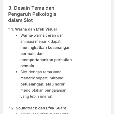
3. Desain Tema dan
Pengaruh Psikologis
dalam Slot
?
1. Warna dan Efek Visual
Warna-warna cerah dan
animasi menarik dapat
meningkatkan kesenangan
bermain dan
mempertahankan perhatian
pemain
.
Slot dengan tema yang
menarik seperti
mitologi,
petualangan, atau horor
menciptakan pengalaman
yang lebih imersif.
?
2. Soundtrack dan Efek Suara