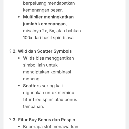
berpeluang mendapatkan
kemenangan besar.
Multiplier meningkatkan
jumlah kemenangan
,
misalnya 2x, 5x, atau bahkan
100x dari hasil spin biasa.
?
2. Wild dan Scatter Symbols
Wilds
bisa menggantikan
simbol lain untuk
menciptakan kombinasi
menang.
Scatters
sering kali
digunakan untuk memicu
fitur free spins atau bonus
tambahan.
?
3. Fitur Buy Bonus dan Respin
Beberapa slot menawarkan