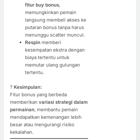
fitur buy bonus
,
memungkinkan pemain
langsung membeli akses ke
putaran bonus tanpa harus
menunggu scatter muncul.
Respin
memberi
kesempatan ekstra dengan
biaya tertentu untuk
memutar ulang gulungan
tertentu.
?
Kesimpulan:
Fitur bonus yang berbeda
memberikan
variasi strategi dalam
permainan
, membantu pemain
mendapatkan kemenangan lebih
besar atau mengurangi risiko
kekalahan.