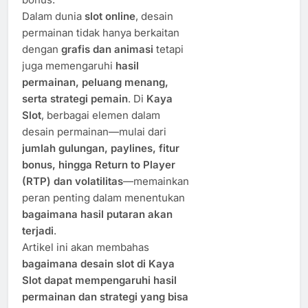
Dalam dunia
slot online
, desain
permainan tidak hanya berkaitan
dengan
grafis dan animasi
tetapi
juga memengaruhi
hasil
permainan, peluang menang,
serta strategi pemain
. Di
Kaya
Slot
, berbagai elemen dalam
desain permainan—mulai dari
jumlah gulungan, paylines, fitur
bonus, hingga Return to Player
(RTP) dan volatilitas
—memainkan
peran penting dalam menentukan
bagaimana hasil putaran akan
terjadi
.
Artikel ini akan membahas
bagaimana desain slot di Kaya
Slot dapat mempengaruhi hasil
permainan dan strategi yang bisa