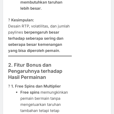
membutuhkan taruhan
lebih besar
.
?
Kesimpulan:
Desain RTP, volatilitas, dan jumlah
paylines
berpengaruh besar
terhadap seberapa sering dan
seberapa besar kemenangan
yang bisa diperoleh pemain
.
2. Fitur Bonus dan
Pengaruhnya terhadap
Hasil Permainan
?
1. Free Spins dan Multiplier
Free spins
memungkinkan
pemain bermain tanpa
mengeluarkan taruhan
tambahan tetapi tetap