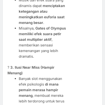
Musik dan efek suara yang
dinamis dapat
menciptakan
ketegangan atau
meningkatkan euforia saat
menang besar
.
Misalnya,
Gates of Olympus
memiliki efek suara petir
saat multiplier aktif
,
memberikan sensasi
kemenangan yang lebih
dramatis.
?
3. Ilusi Near Miss (Hampir
Menang)
Banyak slot menggunakan
efek psikologis
di mana
pemain merasa hampir
menang
, membuat mereka
lebih terdorong untuk terus