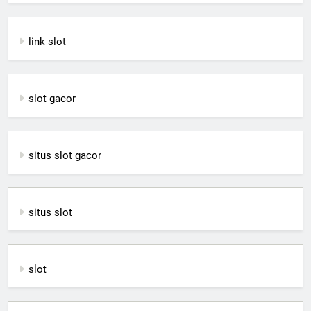
link slot
slot gacor
situs s
lot gacor
situs slot
slot