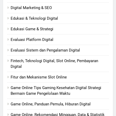
Digital Marketing & SEO
Edukasi & Teknologi Digital
Edukasi Game & Strategi
Evaluasi Platform Digital
Evaluasi Sistem dan Pengalaman Digital
Fintech, Teknologi Digital, Slot Online, Pembayaran
Digital
Fitur dan Mekanisme Slot Online
Game Online Tips Gaming Kesehatan Digital Strategi
Bermain Game Pengelolaan Waktu
Game Online, Panduan Pemula, Hiburan Digital
Game Online, Rekomendasi Mingguan, Data & Statistik