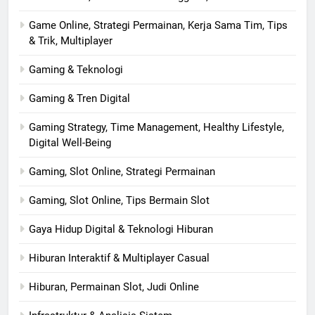
Game Online, Strategi Permainan, Kerja Sama Tim, Tips
& Trik, Multiplayer
Gaming & Teknologi
Gaming & Tren Digital
Gaming Strategy, Time Management, Healthy Lifestyle,
Digital Well-Being
Gaming, Slot Online, Strategi Permainan
Gaming, Slot Online, Tips Bermain Slot
Gaya Hidup Digital & Teknologi Hiburan
Hiburan Interaktif & Multiplayer Casual
Hiburan, Permainan Slot, Judi Online