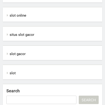
slot online
situs slot gacor
slot gacor
slot
Search
SEARCH