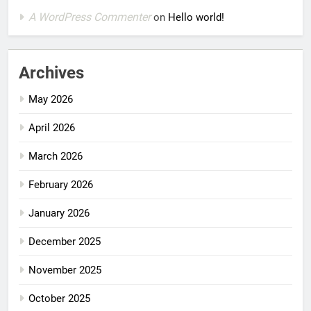
A WordPress Commenter
on
Hello world!
Archives
May 2026
April 2026
March 2026
February 2026
January 2026
December 2025
November 2025
October 2025