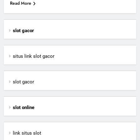
Read More
slot gacor
situs link slot gacor
slot gacor
slot online
link situs slot