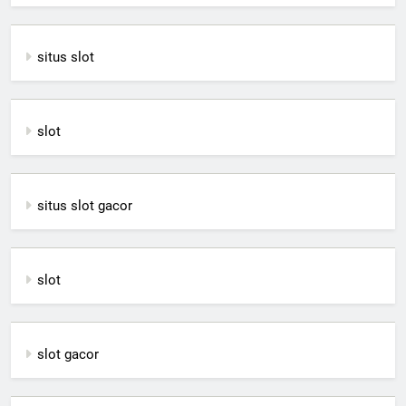
situs slot
slot
situs slot gacor
slot
slot gacor