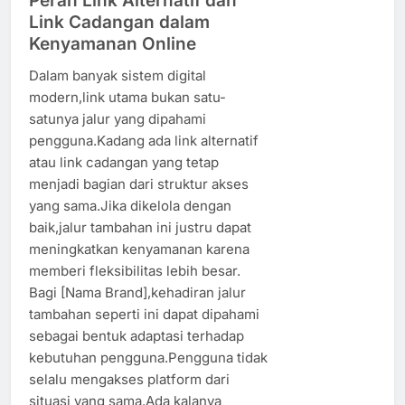
Peran Link Alternatif dan
Link Cadangan dalam
Kenyamanan Online
Dalam banyak sistem digital
modern,link utama bukan satu-
satunya jalur yang dipahami
pengguna.Kadang ada link alternatif
atau link cadangan yang tetap
menjadi bagian dari struktur akses
yang sama.Jika dikelola dengan
baik,jalur tambahan ini justru dapat
meningkatkan kenyamanan karena
memberi fleksibilitas lebih besar.
Bagi [Nama Brand],kehadiran jalur
tambahan seperti ini dapat dipahami
sebagai bentuk adaptasi terhadap
kebutuhan pengguna.Pengguna tidak
selalu mengakses platform dari
situasi yang sama.Ada kalanya