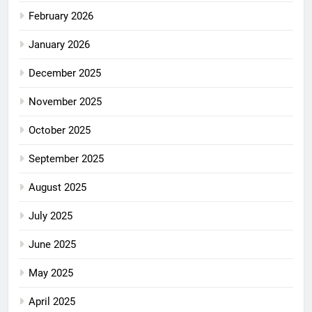
February 2026
January 2026
December 2025
November 2025
October 2025
September 2025
August 2025
July 2025
June 2025
May 2025
April 2025