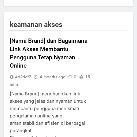
keamanan akses
[Nama Brand] dan Bagaimana
Link Akses Membantu
Pengguna Tetap Nyaman
Online
4d2ddf7
4 months ago
0
15
mins
[Nama Brand] menghadirkan link
akses yang jelas dan nyaman untuk
membantu pengguna menikmati
pengalaman online yang
aman,stabil,dan efisien di berbagai
perangkat.