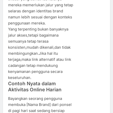
mereka memerlukan jalur yang tetap
selaras dengan identitas brand
namun lebih sesuai dengan konteks
penggunaan mereka.
Yang terpenting bukan banyaknya
jalur akses,tetapi bagaimana
semuanya tetap terasa
konsisten,mudah dikenali,dan tidak
membingungkan.Jika hal itu
terjaga,maka link alternatif atau link
cadangan tetap mendukung
kenyamanan pengguna secara
keseluruhan.
Contoh Nyata dalam
Aktivitas Online Harian
Bayangkan seorang pengguna
membuka [Nama Brand] dari ponsel
di pagi hari saat sedang bersiap