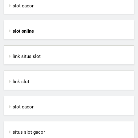
slot gacor
slot online
link situs slot
link slot
slot gacor
situs s
lot gacor