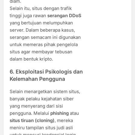
diam.
Selain itu, situs dengan trafik
tinggi juga rawan
serangan DDoS
yang bertujuan melumpuhkan
server. Dalam beberapa kasus,
serangan semacam ini digunakan
untuk memeras pihak pengelola
situs agar membayar tebusan
dalam bentuk kripto.
6. Eksploitasi Psikologis dan
Kelemahan Pengguna
Selain menargetkan sistem situs,
banyak pelaku kejahatan siber
yang menyerang dari sisi
pengguna. Melalui
phishing
atau
situs tiruan (cloning)
, mereka
meniru tampilan situs judi asli
untuk mencuri kredensial login.