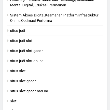
Mental Digital, Edukasi Permainan
Sistem Akses Digital,Keamanan Platform,Infrastruktur
Online,Optimasi Performa
situs judi
situs judi slot
situs judi slot gacor
situs judi slot online
situs slot
situs slot gacor
situs slot gacor hari ini
slot