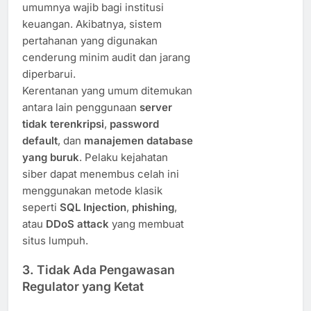
umumnya wajib bagi institusi
keuangan. Akibatnya, sistem
pertahanan yang digunakan
cenderung minim audit dan jarang
diperbarui.
Kerentanan yang umum ditemukan
antara lain penggunaan
server
tidak terenkripsi
,
password
default
, dan
manajemen database
yang buruk
. Pelaku kejahatan
siber dapat menembus celah ini
menggunakan metode klasik
seperti
SQL Injection
,
phishing
,
atau
DDoS attack
yang membuat
situs lumpuh.
3. Tidak Ada Pengawasan
Regulator yang Ketat