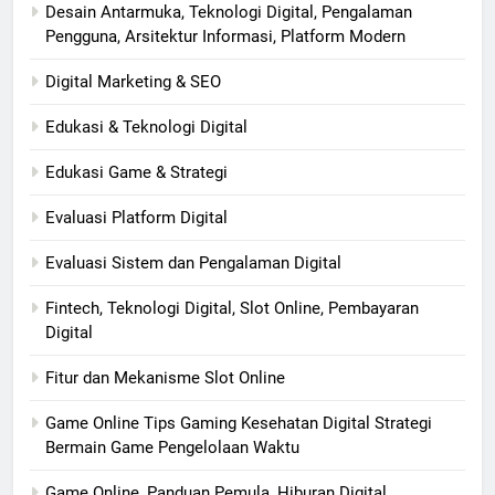
Desain Antarmuka, Teknologi Digital, Pengalaman
Pengguna, Arsitektur Informasi, Platform Modern
Digital Marketing & SEO
Edukasi & Teknologi Digital
Edukasi Game & Strategi
Evaluasi Platform Digital
Evaluasi Sistem dan Pengalaman Digital
Fintech, Teknologi Digital, Slot Online, Pembayaran
Digital
Fitur dan Mekanisme Slot Online
Game Online Tips Gaming Kesehatan Digital Strategi
Bermain Game Pengelolaan Waktu
Game Online, Panduan Pemula, Hiburan Digital