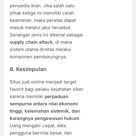
penyedia iklan. Jika salah satu
pihak ketiga ini memiliki celah
keamanan, maka peretas dapat
masuk melalui jalur tersebut.
Serangan jenis ini dikenal sebagai
supply chain attack
, di mana
sistem utama diretas melalui
komponen pendukungnya.
8. Kesimpulan
Situs judi online menjadi target
favorit bagi pelaku kejahatan siber
karena memiliki
perpaduan
sempurna antara nilai ekonomi
tinggi, kelemahan sistemik, dan
kurangnya pengawasan hukum
.
Uang mengalir cepat, data
pengguna bernilai besar, dan