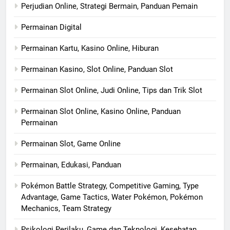
Perjudian Online, Strategi Bermain, Panduan Pemain
Permainan Digital
Permainan Kartu, Kasino Online, Hiburan
Permainan Kasino, Slot Online, Panduan Slot
Permainan Slot Online, Judi Online, Tips dan Trik Slot
Permainan Slot Online, Kasino Online, Panduan
Permainan
Permainan Slot, Game Online
Permainan, Edukasi, Panduan
Pokémon Battle Strategy, Competitive Gaming, Type
Advantage, Game Tactics, Water Pokémon, Pokémon
Mechanics, Team Strategy
Psikologi Perilaku, Game dan Teknologi, Kesehatan