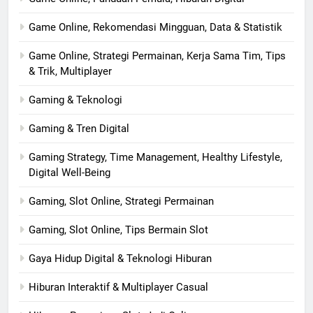
Game Online, Rekomendasi Mingguan, Data & Statistik
Game Online, Strategi Permainan, Kerja Sama Tim, Tips
& Trik, Multiplayer
Gaming & Teknologi
Gaming & Tren Digital
Gaming Strategy, Time Management, Healthy Lifestyle,
Digital Well-Being
Gaming, Slot Online, Strategi Permainan
Gaming, Slot Online, Tips Bermain Slot
Gaya Hidup Digital & Teknologi Hiburan
Hiburan Interaktif & Multiplayer Casual