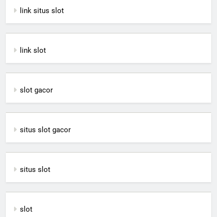
link situs slot
link slot
slot gacor
situs s
lot gacor
situs slot
slot