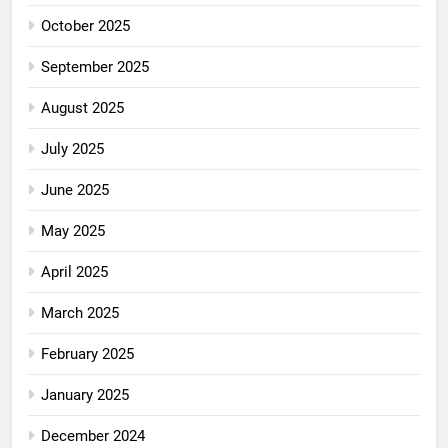
October 2025
September 2025
August 2025
July 2025
June 2025
May 2025
April 2025
March 2025
February 2025
January 2025
December 2024