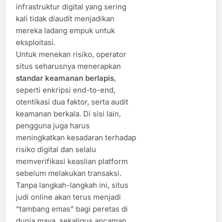
infrastruktur digital yang sering
kali tidak diaudit menjadikan
mereka ladang empuk untuk
eksploitasi.
Untuk menekan risiko, operator
situs seharusnya menerapkan
standar keamanan berlapis
,
seperti enkripsi end-to-end,
otentikasi dua faktor, serta audit
keamanan berkala. Di sisi lain,
pengguna juga harus
meningkatkan kesadaran terhadap
risiko digital dan selalu
memverifikasi keaslian platform
sebelum melakukan transaksi.
Tanpa langkah-langkah ini, situs
judi online akan terus menjadi
“tambang emas” bagi peretas di
dunia maya, sekaligus ancaman