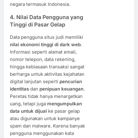
negara termasuk Indonesia.
4. Nilai Data Pengguna yang
Tinggi di Pasar Gelap
Data pengguna situs judi memiliki
nilai ekonomi tinggi di dark web
.
Informasi seperti alamat email,
nomor telepon, data rekening,
hingga kebiasaan transaksi sangat
berharga untuk aktivitas kejahatan
digital lanjutan seperti
pencurian
identitas
dan
penipuan keuangan
.
Peretas tidak hanya menargetkan
uang, tetapi juga
mengumpulkan
data untuk dijual
ke pasar gelap
atau digunakan untuk kampanye
spam dan malware. Karena banyak
pengguna menggunakan kata