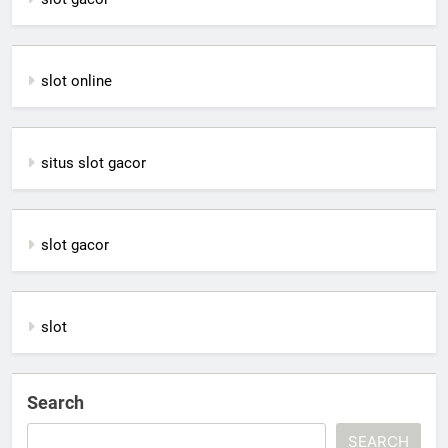
slot online
situs slot gacor
slot gacor
slot
Search
SEARCH