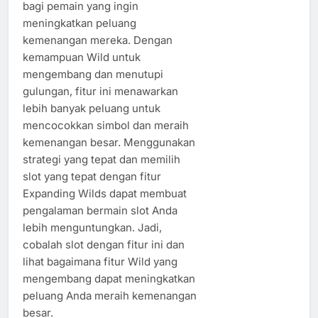
bagi pemain yang ingin
meningkatkan peluang
kemenangan mereka. Dengan
kemampuan Wild untuk
mengembang dan menutupi
gulungan, fitur ini menawarkan
lebih banyak peluang untuk
mencocokkan simbol dan meraih
kemenangan besar. Menggunakan
strategi yang tepat dan memilih
slot yang tepat dengan fitur
Expanding Wilds dapat membuat
pengalaman bermain slot Anda
lebih menguntungkan. Jadi,
cobalah slot dengan fitur ini dan
lihat bagaimana fitur Wild yang
mengembang dapat meningkatkan
peluang Anda meraih kemenangan
besar.