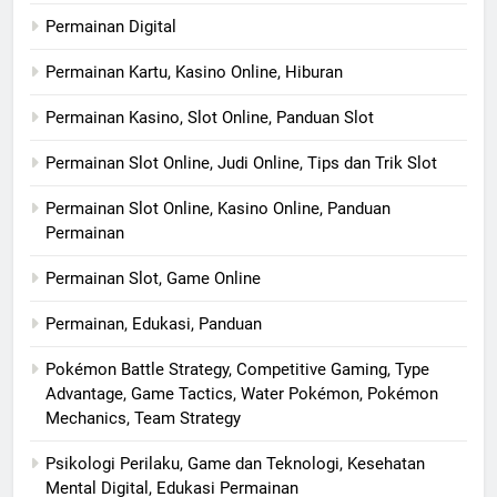
Permainan Digital
Permainan Kartu, Kasino Online, Hiburan
Permainan Kasino, Slot Online, Panduan Slot
Permainan Slot Online, Judi Online, Tips dan Trik Slot
Permainan Slot Online, Kasino Online, Panduan
Permainan
Permainan Slot, Game Online
Permainan, Edukasi, Panduan
Pokémon Battle Strategy, Competitive Gaming, Type
Advantage, Game Tactics, Water Pokémon, Pokémon
Mechanics, Team Strategy
Psikologi Perilaku, Game dan Teknologi, Kesehatan
Mental Digital, Edukasi Permainan