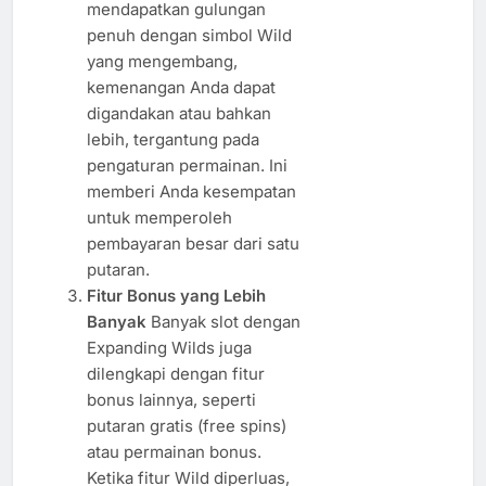
mendapatkan gulungan
penuh dengan simbol Wild
yang mengembang,
kemenangan Anda dapat
digandakan atau bahkan
lebih, tergantung pada
pengaturan permainan. Ini
memberi Anda kesempatan
untuk memperoleh
pembayaran besar dari satu
putaran.
Fitur Bonus yang Lebih
Banyak
Banyak slot dengan
Expanding Wilds juga
dilengkapi dengan fitur
bonus lainnya, seperti
putaran gratis (free spins)
atau permainan bonus.
Ketika fitur Wild diperluas,