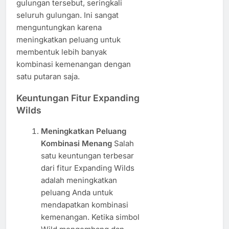
gulungan tersebut, seringkali
seluruh gulungan. Ini sangat
menguntungkan karena
meningkatkan peluang untuk
membentuk lebih banyak
kombinasi kemenangan dengan
satu putaran saja.
Keuntungan Fitur Expanding
Wilds
Meningkatkan Peluang
Kombinasi Menang
Salah
satu keuntungan terbesar
dari fitur Expanding Wilds
adalah meningkatkan
peluang Anda untuk
mendapatkan kombinasi
kemenangan. Ketika simbol