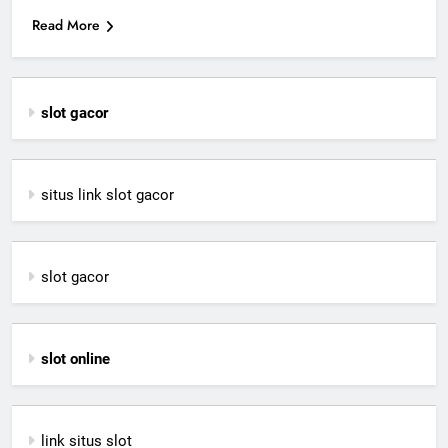
Read More
slot gacor
situs link slot gacor
slot gacor
slot online
link situs slot