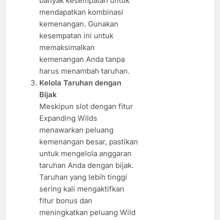
banyak kesempatan untuk
mendapatkan kombinasi
kemenangan. Gunakan
kesempatan ini untuk
memaksimalkan
kemenangan Anda tanpa
harus menambah taruhan.
Kelola Taruhan dengan
Bijak
Meskipun slot dengan fitur
Expanding Wilds
menawarkan peluang
kemenangan besar, pastikan
untuk mengelola anggaran
taruhan Anda dengan bijak.
Taruhan yang lebih tinggi
sering kali mengaktifkan
fitur bonus dan
meningkatkan peluang Wild