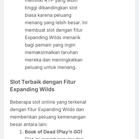
memiliki RTP yang lebih
tinggi dibandingkan slot
biasa karena peluang
menang yang lebih besar. Ini
membuat slot dengan fitur
Expanding Wilds menarik
bagi pemain yang ingin
memaksimalkan taruhan
mereka dan meningkatkan
peluang untuk menang.
Slot Terbaik dengan Fitur
Expanding Wilds
Beberapa slot online yang terkenal
dengan fitur Expanding Wilds dan
memberikan peluang kemenangan
besar antara lain:
Book of Dead (Play’n GO)