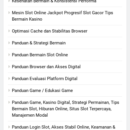
Kesehatan Bermain & Konsistensi Performa
Mesin Slot Online Jackpot Progresif Slot Gacor Tips
Bermain Kasino
Optimasi Cache dan Stabilitas Browser
Panduan & Strategi Bermain
Panduan Bermain Slot Online
Panduan Browser dan Akses Digital
Panduan Evaluasi Platform Digital
Panduan Game / Edukasi Game
Panduan Game, Kasino Digital, Strategi Permainan, Tips
Bermain Slot, Hiburan Online, Situs Slot Terpercaya,
Manajemen Modal
Panduan Login Slot, Akses Stabil Online, Keamanan &