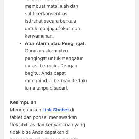
membuat mata lelah dan
sulit berkonsentrasi.
Istirahat secara berkala
untuk menjaga fokus dan
kenyamanan.
Atur Alarm atau Pengingat:
Gunakan alarm atau
pengingat untuk mengatur
durasi bermain. Dengan
begitu, Anda dapat
menghindari bermain terlalu
lama tanpa disadari.
Kesimpulan
Menggunakan
Link Sbobet
di
tablet dan ponsel menawarkan
fleksibilitas dan kenyamanan yang
tidak bisa Anda dapatkan di