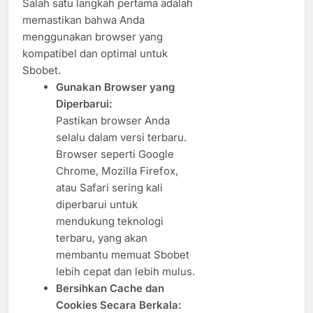
Salah satu langkah pertama adalah
memastikan bahwa Anda
menggunakan browser yang
kompatibel dan optimal untuk
Sbobet.
Gunakan Browser yang
Diperbarui:
Pastikan browser Anda
selalu dalam versi terbaru.
Browser seperti Google
Chrome, Mozilla Firefox,
atau Safari sering kali
diperbarui untuk
mendukung teknologi
terbaru, yang akan
membantu memuat Sbobet
lebih cepat dan lebih mulus.
Bersihkan Cache dan
Cookies Secara Berkala: