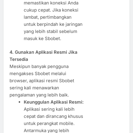
memastikan koneksi Anda
cukup cepat. Jika koneksi
lambat, pertimbangkan
untuk berpindah ke jaringan
yang lebih stabil sebelum
masuk ke Sbobet.
4. Gunakan Aplikasi Resmi Jika
Tersedia
Meskipun banyak pengguna
mengakses Sbobet melalui
browser, aplikasi resmi Sbobet
sering kali menawarkan
pengalaman yang lebih baik.
Keunggulan Aplikasi Resmi:
Aplikasi sering kali lebih
cepat dan dirancang khusus
untuk perangkat mobile.
Antarmuka yang lebih