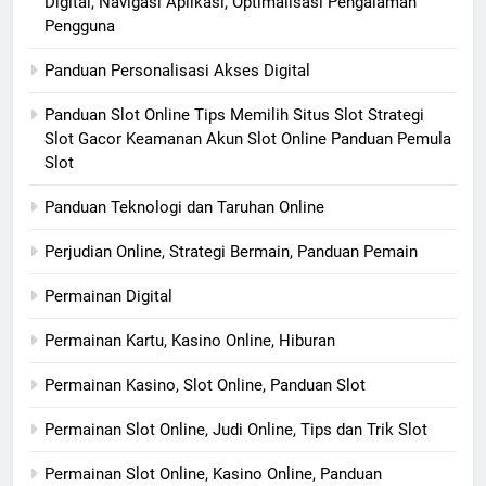
Digital, Navigasi Aplikasi, Optimalisasi Pengalaman
Pengguna
Panduan Personalisasi Akses Digital
Panduan Slot Online Tips Memilih Situs Slot Strategi
Slot Gacor Keamanan Akun Slot Online Panduan Pemula
Slot
Panduan Teknologi dan Taruhan Online
Perjudian Online, Strategi Bermain, Panduan Pemain
Permainan Digital
Permainan Kartu, Kasino Online, Hiburan
Permainan Kasino, Slot Online, Panduan Slot
Permainan Slot Online, Judi Online, Tips dan Trik Slot
Permainan Slot Online, Kasino Online, Panduan