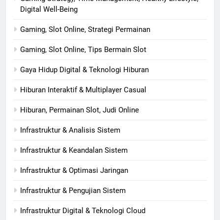
Digital Well-Being
Gaming, Slot Online, Strategi Permainan
Gaming, Slot Online, Tips Bermain Slot
Gaya Hidup Digital & Teknologi Hiburan
Hiburan Interaktif & Multiplayer Casual
Hiburan, Permainan Slot, Judi Online
Infrastruktur & Analisis Sistem
Infrastruktur & Keandalan Sistem
Infrastruktur & Optimasi Jaringan
Infrastruktur & Pengujian Sistem
Infrastruktur Digital & Teknologi Cloud