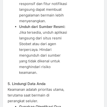
responsif dan fitur notifikasi
langsung dapat membuat
pengalaman bermain lebih
menyenangkan.
Unduh dari Sumber Resmi:
Jika tersedia, unduh aplikasi
langsung dari situs resmi
Sbobet atau dari agen
terpercaya. Hindari
mengunduh dari sumber
yang tidak dikenal untuk
menghindari risiko
keamanan.
5. Lindungi Data Anda
Keamanan adalah prioritas utama,
terutama saat bermain di
perangkat seluler.
Gunakan Otentikasi Dua