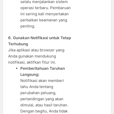
selalu menjalankan sistem
operasi terbaru. Pembaruan
ini sering kali menyertakan
perbaikan keamanan yang
penting.
6. Gunakan Notifikasi untuk Tetap
Terhubung
Jika aplikasi atau browser yang
Anda gunakan mendukung
notifikasi, aktifkan fitur ini.
Pemberitahuan Taruhan
Langsung:
Notifikasi akan memberi
tahu Anda tentang
perubahan peluang,
pertandingan yang akan
dimulai, atau hasil taruhan.
Dengan begitu, Anda tidak