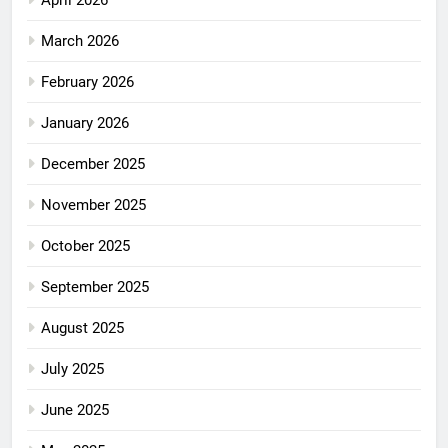
April 2026
March 2026
February 2026
January 2026
December 2025
November 2025
October 2025
September 2025
August 2025
July 2025
June 2025