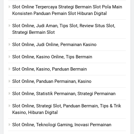
Slot Online Terpercaya Strategi Bermain Slot Pola Main
Konsisten Panduan Pemain Slot Hiburan Digital
Slot Online, Judi Aman, Tips Slot, Review Situs Slot,
Strategi Bermain Slot
Slot Online, Judi Online, Permainan Kasino
Slot Online, Kasino Online, Tips Bermain
Slot Online, Kasino, Panduan Bermain
Slot Online, Panduan Permainan, Kasino
Slot Online, Statistik Permainan, Strategi Permainan
Slot Online, Strategi Slot, Panduan Bermain, Tips & Trik
Kasino, Hiburan Digital
Slot Online, Teknologi Gaming, Inovasi Permainan