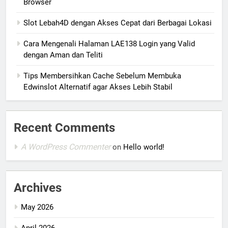
Browser
Slot Lebah4D dengan Akses Cepat dari Berbagai Lokasi
Cara Mengenali Halaman LAE138 Login yang Valid
dengan Aman dan Teliti
Tips Membersihkan Cache Sebelum Membuka
Edwinslot Alternatif agar Akses Lebih Stabil
Recent Comments
A WordPress Commenter
on
Hello world!
Archives
May 2026