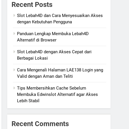
Recent Posts
Slot Lebah4D dan Cara Menyesuaikan Akses
dengan Kebutuhan Pengguna
Panduan Lengkap Membuka Lebah4D
Alternatif di Browser
Slot Lebah4D dengan Akses Cepat dari
Berbagai Lokasi
Cara Mengenali Halaman LAE138 Login yang
Valid dengan Aman dan Teliti
Tips Membersihkan Cache Sebelum
Membuka Edwinslot Alternatif agar Akses
Lebih Stabil
Recent Comments