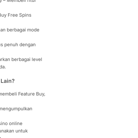
)
– Membeli fitur
Buy Free Spins
han berbagai mode
s penuh dengan
kan berbagai level
da.
 Lain?
 membeli Feature Buy,
 mengumpulkan
ino online
unakan untuk