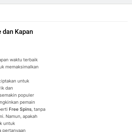
ne dan Kapan
kapan waktu terbaik
tuk memaksimalkan
ciptakan untuk
ik dan
 semakin populer
mungkinkan pemain
erti
Free Spins
, tanpa
mi. Namun, apakah
ik untuk
a pertanyaan