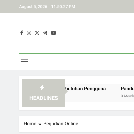
Skip
August 5, 2026
11:50:28 PM
to
content
To
Baca Inspi
ikan Akses dengan Kebutuhan Pengguna
Panduan Lengk
3 Months Ago
HEADLINES
Home
Perjudian Online