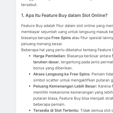
tersebut.
1. Apa Itu Feature Buy dalam Slot Online?
Feature Buy adalah fitur dalam slot online yang 
membayar sejumlah uang untuk langsung masuk k
biasanya berupa
Free Spins
atau fitur spesial lain
peluang menang besar.
Beberapa hal yang perlu diketahui tentang Feature 
Harga Pembelian:
Biasanya berkisar antara
taruhan dasar
, tergantung pada jenis perma
bonus yang diberikan.
Akses Langsung ke Free Spins:
Pemain tida
simbol scatter untuk mengaktifkan putaran gr
Peluang Kemenangan Lebih Besar:
Karena f
memiliki mekanisme kemenangan yang lebih 
putaran biasa, Feature Buy bisa menjadi strat
beberapa pemain.
Tersedia di Slot Tertentu:
Tidak semua slot 