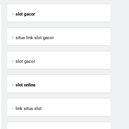
slot gacor
situs link slot gacor
slot gacor
slot online
link situs slot