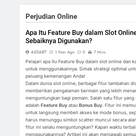
Perjudian Online
Apa Itu Feature Buy dalam Slot Onli
Sebaiknya Digunakan?
4d2ddf7
1 Year Ago
0
7 Mins
Pelajari apa itu Feature Buy dalam slot online dan 
untuk menggunakannya. Simak strategi optimal un
peluang kemenangan Anda!
Dalam dunia slot online, berbagai fitur tambahan di
memberikan pengalaman bermain yang lebih menar
menguntungkan bagi pemain. Salah satu fitur yang
adalah
Feature Buy
atau
Bonus Buy
. Fitur ini me
untuk langsung membeli akses ke mode bonus, sep
harus menunggu simbol scatter muncul secara ala
fitur ini selalu menguntungkan? Kapan waktu terba
menggunakannya? Artikel ini akan menjawab semu