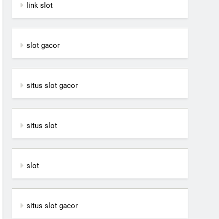
link slot
slot gacor
situs s
lot gacor
situs slot
slot
situs slot gacor