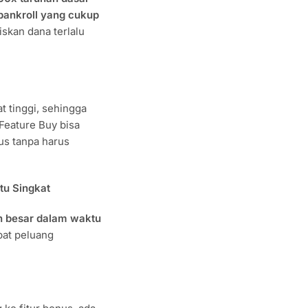
bankroll yang cukup
skan dana terlalu
at tinggi, sehingga
 Feature Buy bisa
us tanpa harus
tu Singkat
 besar dalam waktu
pat peluang