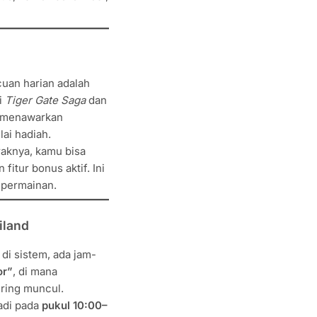
cuan harian adalah
ti
Tiger Gate Saga
dan
 menawarkan
ai hadiah.
raknya, kamu bisa
itur bonus aktif. Ini
 permainan.
iland
di sistem, ada jam-
or”
, di mana
ering muncul.
jadi pada
pukul 10:00–