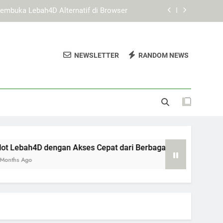
mbuka Lebah4D Alternatif di Browser
gan Akses Cepat dari Berbagai Lokasi
in yang Valid dengan Aman dan Teliti
NEWSLETTER
RANDOM NEWS
kan Akses dengan Kebutuhan Pengguna
ve. Untuk Hidup Yang Lebih Baik Dan Produktif.
mbuka Lebah4D Alternatif di Browser
gan Akses Cepat dari Berbagai Lokasi
in yang Valid dengan Aman dan Teliti
dengan Akses Cepat dari Berbagai Lokasi
Cara Mengena
3 Months Ago