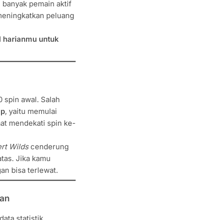
, banyak pemain aktif
 meningkatkan peluang
l harianmu untuk
spin awal. Salah
ap
, yaitu memulai
at mendekati spin ke-
rt Wilds
cenderung
atas. Jika kamu
an bisa terlewat.
ian
ta statistik