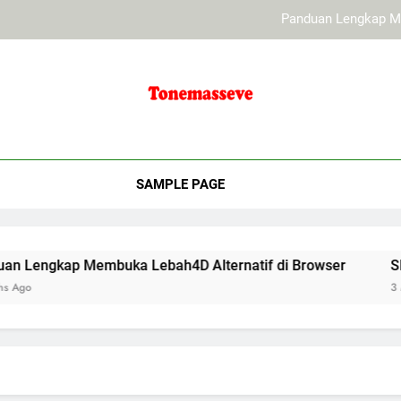
Panduan Lengkap Me
Slot Lebah4D den
Cara Mengenali Halaman LAE138 Log
nemasseve
Slot Lebah4D dan Cara Menyesuai
rasi Gaya Hidup, Kreativitas, Dan Kesehatan Di Blog Tonemasse
Panduan Lengkap Me
SAMPLE PAGE
Slot Lebah4D den
Cara Mengenali Halaman LAE138 Log
Membuka Lebah4D Alternatif di Browser
Slot Lebah4D 
3 Months Ago