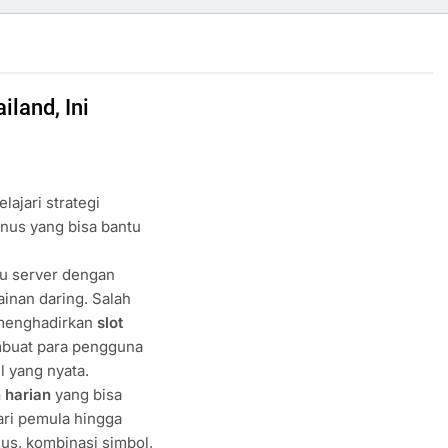
land, Ini
lajari strategi
onus yang bisa bantu
tu server dengan
ainan daring. Salah
 menghadirkan
slot
buat para pengguna
l yang nyata.
n harian
yang bisa
dari pemula hingga
us, kombinasi simbol,