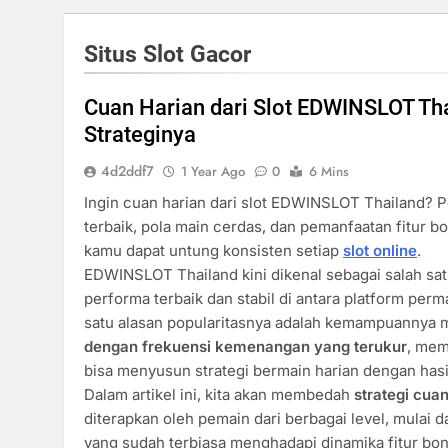
Situs Slot Gacor
Cuan Harian dari Slot EDWINSLOT Thai
Strateginya
4d2ddf7
1 Year Ago
0
6 Mins
Ingin cuan harian dari slot EDWINSLOT Thailand? Pe
terbaik, pola main cerdas, dan pemanfaatan fitur b
kamu dapat untung konsisten setiap
slot online
.
EDWINSLOT Thailand kini dikenal sebagai salah sa
performa terbaik dan stabil di antara platform perm
satu alasan popularitasnya adalah kemampuannya
dengan frekuensi kemenangan yang terukur
, mem
bisa menyusun strategi bermain harian dengan hasi
Dalam artikel ini, kita akan membedah
strategi cua
diterapkan oleh pemain dari berbagai level, mulai 
yang sudah terbiasa menghadapi dinamika fitur bon