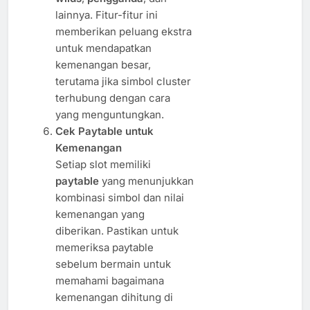
lainnya. Fitur-fitur ini
memberikan peluang ekstra
untuk mendapatkan
kemenangan besar,
terutama jika simbol cluster
terhubung dengan cara
yang menguntungkan.
Cek Paytable untuk
Kemenangan
Setiap slot memiliki
paytable
yang menunjukkan
kombinasi simbol dan nilai
kemenangan yang
diberikan. Pastikan untuk
memeriksa paytable
sebelum bermain untuk
memahami bagaimana
kemenangan dihitung di