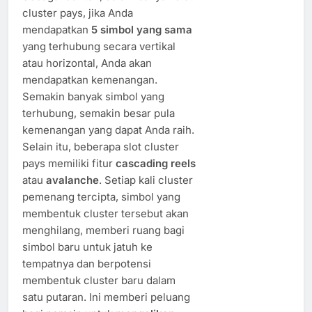
cluster pays, jika Anda
mendapatkan
5 simbol yang sama
yang terhubung secara vertikal
atau horizontal, Anda akan
mendapatkan kemenangan.
Semakin banyak simbol yang
terhubung, semakin besar pula
kemenangan yang dapat Anda raih.
Selain itu, beberapa slot cluster
pays memiliki fitur
cascading reels
atau
avalanche
. Setiap kali cluster
pemenang tercipta, simbol yang
membentuk cluster tersebut akan
menghilang, memberi ruang bagi
simbol baru untuk jatuh ke
tempatnya dan berpotensi
membentuk cluster baru dalam
satu putaran. Ini memberi peluang