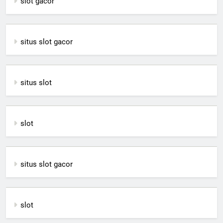
slot gacor
situs s
lot gacor
situs slot
slot
situs slot gacor
slot