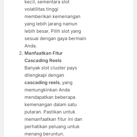
kecil, sementara slot
volatilitas tinggi
memberikan kemenangan
yang lebih jarang namun
lebih besar. Pilih slot yang
sesuai dengan gaya bermain
Anda.
Manfaatkan Fitur
Cascading Reels
Banyak slot cluster pays
dilengkapi dengan
cascading reels
, yang
memungkinkan Anda
mendapatkan beberapa
kemenangan dalam satu
putaran. Pastikan untuk
memanfaatkan fitur ini dan
perhatikan peluang untuk
menang beruntun.