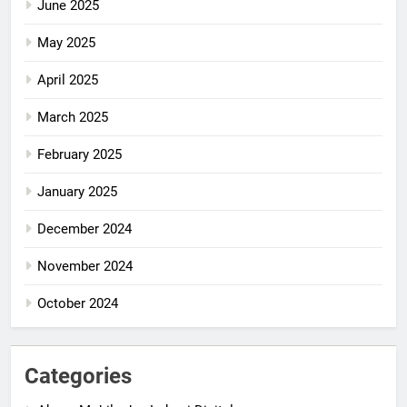
June 2025
May 2025
April 2025
March 2025
February 2025
January 2025
December 2024
November 2024
October 2024
Categories