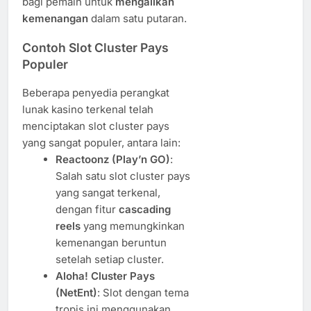
bagi pemain untuk
mengalikan
kemenangan
dalam satu putaran.
Contoh Slot Cluster Pays
Populer
Beberapa penyedia perangkat
lunak kasino terkenal telah
menciptakan slot cluster pays
yang sangat populer, antara lain:
Reactoonz (Play’n GO)
:
Salah satu slot cluster pays
yang sangat terkenal,
dengan fitur
cascading
reels
yang memungkinkan
kemenangan beruntun
setelah setiap cluster.
Aloha! Cluster Pays
(NetEnt)
: Slot dengan tema
tropis ini menggunakan