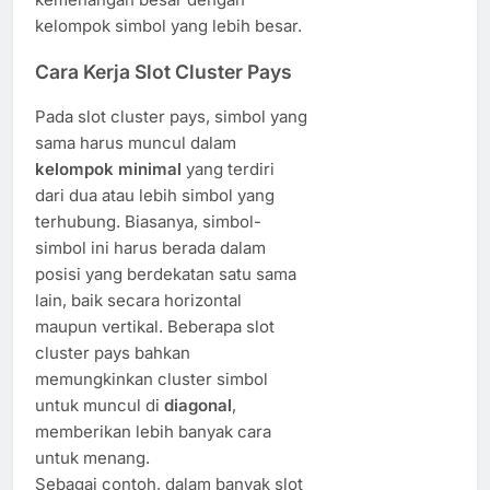
kelompok simbol yang lebih besar.
Cara Kerja Slot Cluster Pays
Pada slot cluster pays, simbol yang
sama harus muncul dalam
kelompok minimal
yang terdiri
dari dua atau lebih simbol yang
terhubung. Biasanya, simbol-
simbol ini harus berada dalam
posisi yang berdekatan satu sama
lain, baik secara horizontal
maupun vertikal. Beberapa slot
cluster pays bahkan
memungkinkan cluster simbol
untuk muncul di
diagonal
,
memberikan lebih banyak cara
untuk menang.
Sebagai contoh, dalam banyak slot