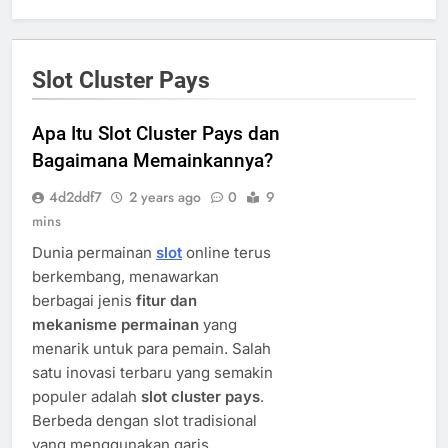
Slot Cluster Pays
Apa Itu Slot Cluster Pays dan
Bagaimana Memainkannya?
4d2ddf7
2 years ago
0
9
mins
Dunia permainan
slot
online terus
berkembang, menawarkan
berbagai jenis
fitur dan
mekanisme permainan
yang
menarik untuk para pemain. Salah
satu inovasi terbaru yang semakin
populer adalah
slot cluster pays
.
Berbeda dengan slot tradisional
yang menggunakan garis