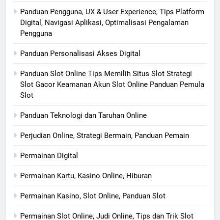
Panduan Pengguna, UX & User Experience, Tips Platform
Digital, Navigasi Aplikasi, Optimalisasi Pengalaman
Pengguna
Panduan Personalisasi Akses Digital
Panduan Slot Online Tips Memilih Situs Slot Strategi
Slot Gacor Keamanan Akun Slot Online Panduan Pemula
Slot
Panduan Teknologi dan Taruhan Online
Perjudian Online, Strategi Bermain, Panduan Pemain
Permainan Digital
Permainan Kartu, Kasino Online, Hiburan
Permainan Kasino, Slot Online, Panduan Slot
Permainan Slot Online, Judi Online, Tips dan Trik Slot