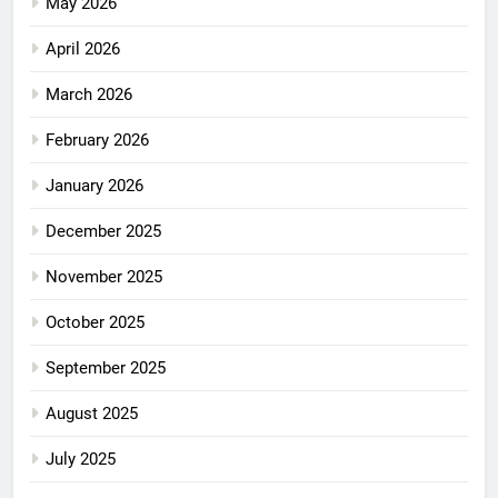
May 2026
April 2026
March 2026
February 2026
January 2026
December 2025
November 2025
October 2025
September 2025
August 2025
July 2025