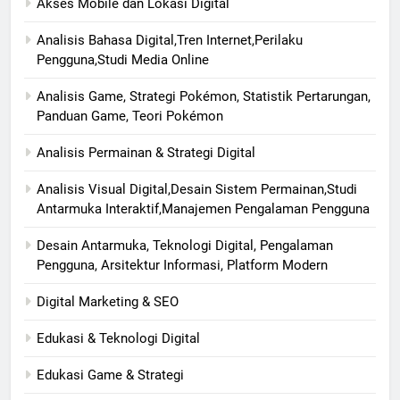
Akses Mobile dan Lokasi Digital
Analisis Bahasa Digital,Tren Internet,Perilaku
Pengguna,Studi Media Online
Analisis Game, Strategi Pokémon, Statistik Pertarungan,
Panduan Game, Teori Pokémon
Analisis Permainan & Strategi Digital
Analisis Visual Digital,Desain Sistem Permainan,Studi
Antarmuka Interaktif,Manajemen Pengalaman Pengguna
Desain Antarmuka, Teknologi Digital, Pengalaman
Pengguna, Arsitektur Informasi, Platform Modern
Digital Marketing & SEO
Edukasi & Teknologi Digital
Edukasi Game & Strategi