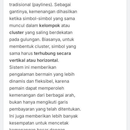
tradisional (paylines). Sebagai
gantinya, kemenangan dihasilkan
ketika simbol-simbol yang sama
muncul dalam
kelompok
atau
cluster
yang saling berdekatan
pada gulungan. Biasanya, untuk
membentuk cluster, simbol yang
sama harus
terhubung secara
vertikal atau horizontal
.
Sistem ini memberikan
pengalaman bermain yang lebih
dinamis dan fleksibel, karena
pemain dapat memperoleh
kemenangan dari berbagai arah,
bukan hanya mengikuti garis
pembayaran yang telah ditentukan.
Ini juga memberikan lebih banyak
kesempatan untuk mencetak
kemenangan besar dengan