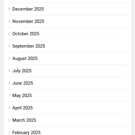
December 2025
November 2025
October 2025
September 2025
August 2025
July 2025
June 2025
May 2025
April 2025
March 2025
February 2025