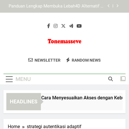
Skip
Slot Lebah4D dengan Akses Cepat dari Berbagai
to
Lokasi
content
Cara Mengenali Halaman LAE138 Login yang
Valid dengan Aman dan Teliti
Slot Lebah4D dan Cara Menyesuaikan Akses
dengan Kebutuhan Pengguna
Panduan Lengkap Membuka Lebah4D Alternatif di
Browser
Tonemasseve
Baca Inspirasi Gaya Hidup, Kreativitas,
Slot Lebah4D dengan Akses Cepat dari Berbagai
NEWSLETTER
RANDOM NEWS
Lokasi
Dan Kesehatan Di Blog Tonemasseve.
Cara Mengenali Halaman LAE138 Login yang
Untuk Hidup Yang Lebih Baik Dan
Valid dengan Aman dan Teliti
MENU
Produktif.
ot Lebah4D dan Cara Menyesuaikan Akses dengan Kebutuha
HEADLINES
Months Ago
Home
strategi autentikasi adaptif