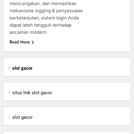
mencurigakan, dan memastikan
mekanisme logging & penyesuaian
berkelanjutan, sistem login Anda
dapat lebih tangguh terhadap
ancaman modern.
Read More
slot gacor
situs link slot gacor
slot gacor