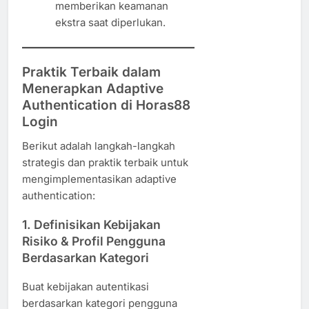
memberikan keamanan
ekstra saat diperlukan.
Praktik Terbaik dalam
Menerapkan Adaptive
Authentication di Horas88
Login
Berikut adalah langkah-langkah
strategis dan praktik terbaik untuk
mengimplementasikan adaptive
authentication:
1. Definisikan Kebijakan
Risiko & Profil Pengguna
Berdasarkan Kategori
Buat kebijakan autentikasi
berdasarkan kategori pengguna