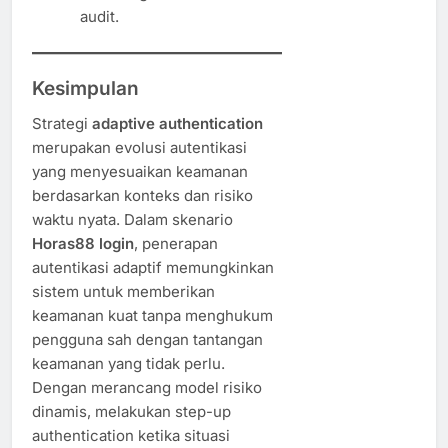
audit.
Kesimpulan
Strategi
adaptive authentication
merupakan evolusi autentikasi
yang menyesuaikan keamanan
berdasarkan konteks dan risiko
waktu nyata. Dalam skenario
Horas88 login
, penerapan
autentikasi adaptif memungkinkan
sistem untuk memberikan
keamanan kuat tanpa menghukum
pengguna sah dengan tantangan
keamanan yang tidak perlu.
Dengan merancang model risiko
dinamis, melakukan step-up
authentication ketika situasi