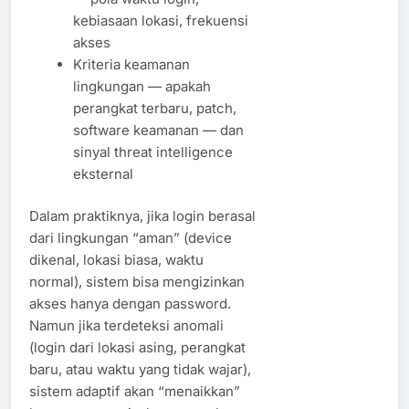
kebiasaan lokasi, frekuensi
akses
Kriteria keamanan
lingkungan — apakah
perangkat terbaru, patch,
software keamanan — dan
sinyal threat intelligence
eksternal
Dalam praktiknya, jika login berasal
dari lingkungan “aman” (device
dikenal, lokasi biasa, waktu
normal), sistem bisa mengizinkan
akses hanya dengan password.
Namun jika terdeteksi anomali
(login dari lokasi asing, perangkat
baru, atau waktu yang tidak wajar),
sistem adaptif akan “menaikkan”