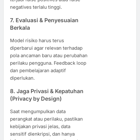
negatives terlalu tinggi.
7. Evaluasi & Penyesuaian
Berkala
Model risiko harus terus
diperbarui agar relevan terhadap
pola ancaman baru atau perubahan
perilaku pengguna. Feedback loop
dan pembelajaran adaptif
diperlukan.
8. Jaga Privasi & Kepatuhan
(Privacy by Design)
Saat mengumpulkan data
perangkat atau perilaku, pastikan
kebijakan privasi jelas, data
sensitif dienkripsi, dan hanya