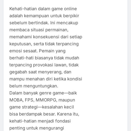
Kehati-hatian dalam game online
adalah kemampuan untuk berpikir
sebelum bertindak. Ini mencakup
membaca situasi permainan,
memahami konsekuensi dari setiap
keputusan, serta tidak terpancing
emosi sesaat. Pemain yang
berhati-hati biasanya tidak mudah
terpancing provokasi lawan, tidak
gegabah saat menyerang, dan
mampu menahan diri ketika kondisi
belum menguntungkan.
Dalam banyak genre game—baik
MOBA, FPS, MMORPG, maupun
game strategi—kesalahan kecil
bisa berdampak besar. Karena itu,
kehati-hatian menjadi fondasi
penting untuk mengurangi