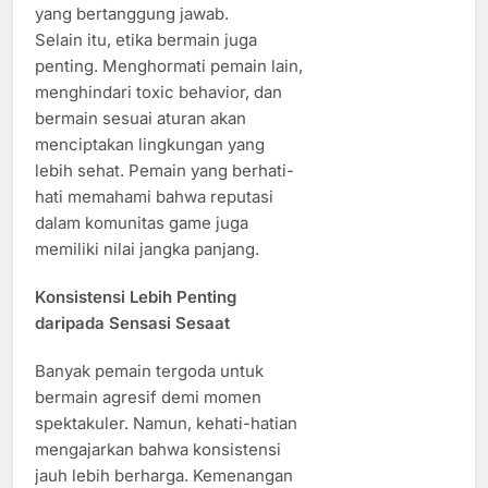
yang bertanggung jawab.
Selain itu, etika bermain juga
penting. Menghormati pemain lain,
menghindari toxic behavior, dan
bermain sesuai aturan akan
menciptakan lingkungan yang
lebih sehat. Pemain yang berhati-
hati memahami bahwa reputasi
dalam komunitas game juga
memiliki nilai jangka panjang.
Konsistensi Lebih Penting
daripada Sensasi Sesaat
Banyak pemain tergoda untuk
bermain agresif demi momen
spektakuler. Namun, kehati-hatian
mengajarkan bahwa konsistensi
jauh lebih berharga. Kemenangan