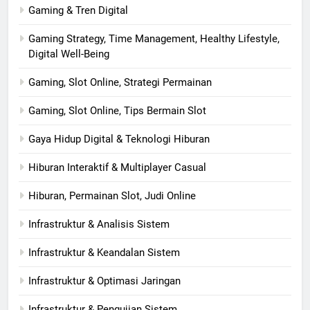
Gaming & Tren Digital
Gaming Strategy, Time Management, Healthy Lifestyle,
Digital Well-Being
Gaming, Slot Online, Strategi Permainan
Gaming, Slot Online, Tips Bermain Slot
Gaya Hidup Digital & Teknologi Hiburan
Hiburan Interaktif & Multiplayer Casual
Hiburan, Permainan Slot, Judi Online
Infrastruktur & Analisis Sistem
Infrastruktur & Keandalan Sistem
Infrastruktur & Optimasi Jaringan
Infrastruktur & Pengujian Sistem