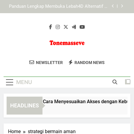
Skip
Slot Lebah4D dengan Akses Cepat dari Berbagai
to
Lokasi
content
Cara Mengenali Halaman LAE138 Login yang
Valid dengan Aman dan Teliti
Slot Lebah4D dan Cara Menyesuaikan Akses
dengan Kebutuhan Pengguna
Panduan Lengkap Membuka Lebah4D Alternatif di
Browser
Tonemasseve
Baca Inspirasi Gaya Hidup, Kreativitas,
Slot Lebah4D dengan Akses Cepat dari Berbagai
NEWSLETTER
RANDOM NEWS
Lokasi
Dan Kesehatan Di Blog Tonemasseve.
Cara Mengenali Halaman LAE138 Login yang
Untuk Hidup Yang Lebih Baik Dan
Valid dengan Aman dan Teliti
MENU
Produktif.
lot Lebah4D dan Cara Menyesuaikan Akses dengan Kebutuh
HEADLINES
 Months Ago
Home
strategi bermain aman