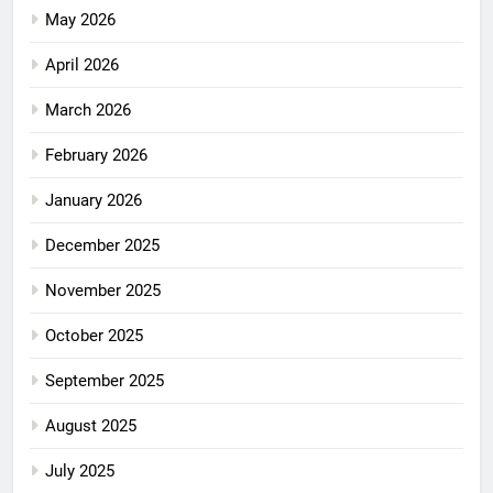
May 2026
April 2026
March 2026
February 2026
January 2026
December 2025
November 2025
October 2025
September 2025
August 2025
July 2025