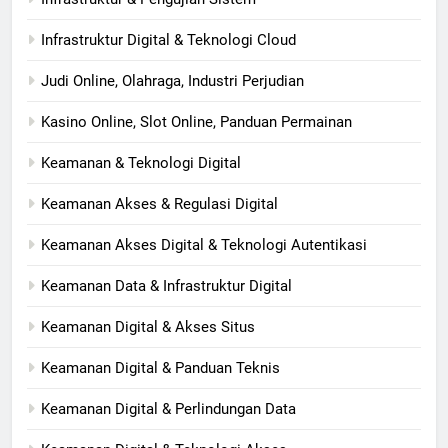
Infrastruktur Digital & Teknologi Cloud
Judi Online, Olahraga, Industri Perjudian
Kasino Online, Slot Online, Panduan Permainan
Keamanan & Teknologi Digital
Keamanan Akses & Regulasi Digital
Keamanan Akses Digital & Teknologi Autentikasi
Keamanan Data & Infrastruktur Digital
Keamanan Digital & Akses Situs
Keamanan Digital & Panduan Teknis
Keamanan Digital & Perlindungan Data