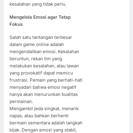
kesalahan yang tidak perlu.
Mengelola Emosi agar Tetap
Fokus
Salah satu tantangan terbesar
dalam game online adalah
mengendalikan emosi. Kekalahan
beruntun, rekan tim yang
melakukan kesalahan, atau lawan
yang provokatif dapat memicu
frustrasi. Pemain yang berhati-hati
menyadari bahwa emosi negatif
hanya akan menurunkan kualitas
permainan.
Mengambil jeda singkat, menarik
napas, atau bahkan berhenti
bermain sementara adalah langkah
bijak. Dengan emosi yang stabil,