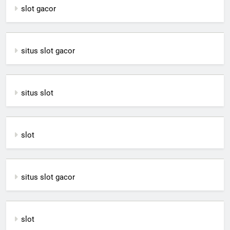
slot gacor
situs s
lot gacor
situs slot
slot
situs slot gacor
slot