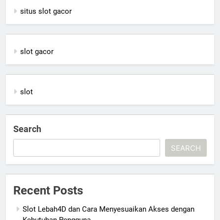
situs slot gacor
slot gacor
slot
Search
SEARCH
Recent Posts
Slot Lebah4D dan Cara Menyesuaikan Akses dengan