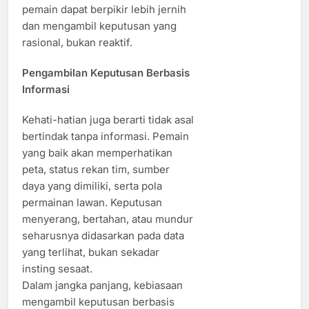
pemain dapat berpikir lebih jernih
dan mengambil keputusan yang
rasional, bukan reaktif.
Pengambilan Keputusan Berbasis
Informasi
Kehati-hatian juga berarti tidak asal
bertindak tanpa informasi. Pemain
yang baik akan memperhatikan
peta, status rekan tim, sumber
daya yang dimiliki, serta pola
permainan lawan. Keputusan
menyerang, bertahan, atau mundur
seharusnya didasarkan pada data
yang terlihat, bukan sekadar
insting sesaat.
Dalam jangka panjang, kebiasaan
mengambil keputusan berbasis