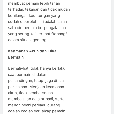
membuat pemain lebih tahan
terhadap tekanan dan tidak mudah
kehilangan keuntungan yang
sudah diperoleh. Ini adalah salah
satu ciri pemain berpengalaman
yang sering kali terlihat “tenang”
dalam situasi genting.
Keamanan Akun dan Etika
Bermain
Berhati-hati tidak hanya berlaku
saat bermain di dalam
pertandingan, tetapi juga di luar
permainan. Menjaga keamanan
akun, tidak sembarangan
membagikan data pribadi, serta
menghindari perilaku curang
adalah bagian dari sikap pemain