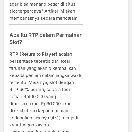
agar bisa menang besar di situs
slot terpercaya? Artikel ini akan
membahasnya secara mendalam.
Apa Itu RTP dalam Permainan
Slot?
RTP (Return to Player)
adalah
persentase teoretis dari total
taruhan yang akan dikembalikan
kepada pemain dalam jangka waktu
tertentu. Misalnya, slot dengan
RTP 96% berarti, secara teori,
setiap Rp100.000 yang
dipertaruhkan, Rp96.000 akan
dikembalikan kepada pemain,
sedangkan sisanya (4%) menjadi
keuntungan kasino.
Namun, penting untuk diingat