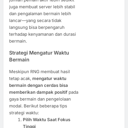
juga membuat server lebih stabil
dan pengalaman bermain lebih
lancar—yang secara tidak
langsung bisa berpengaruh
terhadap kenyamanan dan durasi
bermain.
Strategi Mengatur Waktu
Bermain
Meskipun RNG membuat hasil
tetap acak,
mengatur waktu
bermain dengan cerdas bisa
memberikan dampak positif
pada
gaya bermain dan pengelolaan
modal. Berikut beberapa tips
strategi waktu:
Pilih Waktu Saat Fokus
Tinggi