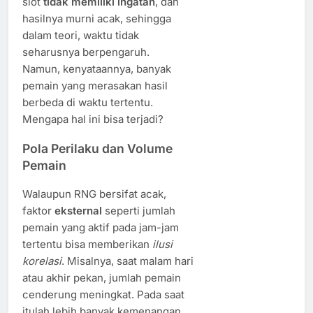
slot
tidak memiliki ingatan
, dan
hasilnya murni acak, sehingga
dalam teori, waktu tidak
seharusnya berpengaruh.
Namun, kenyataannya, banyak
pemain yang merasakan hasil
berbeda di waktu tertentu.
Mengapa hal ini bisa terjadi?
Pola Perilaku dan Volume
Pemain
Walaupun RNG bersifat acak,
faktor
eksternal
seperti jumlah
pemain yang aktif pada jam-jam
tertentu bisa memberikan
ilusi
korelasi
. Misalnya, saat malam hari
atau akhir pekan, jumlah pemain
cenderung meningkat. Pada saat
itulah lebih banyak kemenangan