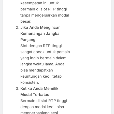
kesempatan ini untuk
bermain di slot RTP tinggi
tanpa mengeluarkan modal
besar.
Jika Anda Mengincar
Kemenangan Jangka
Panjang
Slot dengan RTP tinggi
sangat cocok untuk pemain
yang ingin bermain dalam
jangka waktu lama. Anda
bisa mendapatkan
keuntungan kecil tetapi
konsisten.
Ketika Anda Memiliki
Modal Terbatas
Bermain di slot RTP tinggi
dengan modal kecil bisa
memperpanjang sesi