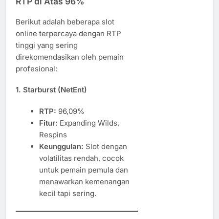
RTP di Atas 96%
Berikut adalah beberapa slot
online terpercaya dengan RTP
tinggi yang sering
direkomendasikan oleh pemain
profesional:
1. Starburst (NetEnt)
RTP:
96,09%
Fitur:
Expanding Wilds,
Respins
Keunggulan:
Slot dengan
volatilitas rendah, cocok
untuk pemain pemula dan
menawarkan kemenangan
kecil tapi sering.