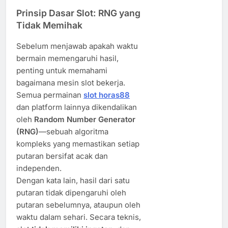
Prinsip Dasar Slot: RNG yang
Tidak Memihak
Sebelum menjawab apakah waktu
bermain memengaruhi hasil,
penting untuk memahami
bagaimana mesin slot bekerja.
Semua permainan
slot horas88
dan platform lainnya dikendalikan
oleh
Random Number Generator
(RNG)
—sebuah algoritma
kompleks yang memastikan setiap
putaran bersifat acak dan
independen.
Dengan kata lain, hasil dari satu
putaran tidak dipengaruhi oleh
putaran sebelumnya, ataupun oleh
waktu dalam sehari. Secara teknis,