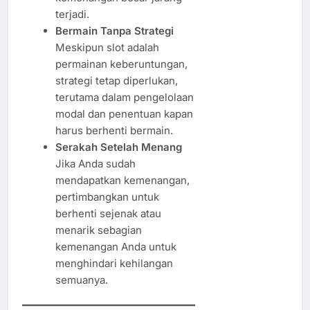
terjadi.
Bermain Tanpa Strategi
Meskipun slot adalah
permainan keberuntungan,
strategi tetap diperlukan,
terutama dalam pengelolaan
modal dan penentuan kapan
harus berhenti bermain.
Serakah Setelah Menang
Jika Anda sudah
mendapatkan kemenangan,
pertimbangkan untuk
berhenti sejenak atau
menarik sebagian
kemenangan Anda untuk
menghindari kehilangan
semuanya.