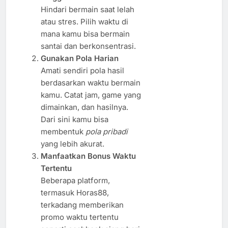
Hindari bermain saat lelah
atau stres. Pilih waktu di
mana kamu bisa bermain
santai dan berkonsentrasi.
Gunakan Pola Harian
Amati sendiri pola hasil
berdasarkan waktu bermain
kamu. Catat jam, game yang
dimainkan, dan hasilnya.
Dari sini kamu bisa
membentuk
pola pribadi
yang lebih akurat.
Manfaatkan Bonus Waktu
Tertentu
Beberapa platform,
termasuk Horas88,
terkadang memberikan
promo waktu tertentu