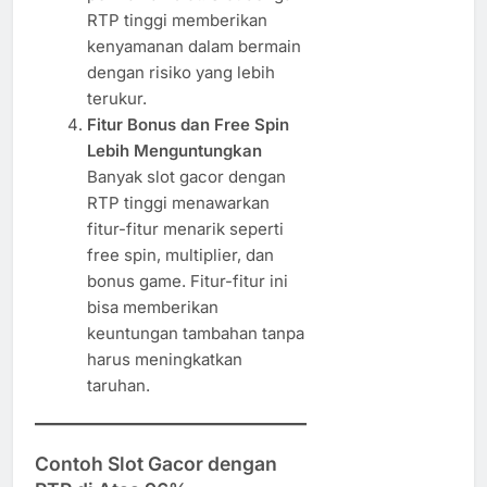
RTP tinggi memberikan
kenyamanan dalam bermain
dengan risiko yang lebih
terukur.
Fitur Bonus dan Free Spin
Lebih Menguntungkan
Banyak slot gacor dengan
RTP tinggi menawarkan
fitur-fitur menarik seperti
free spin, multiplier, dan
bonus game. Fitur-fitur ini
bisa memberikan
keuntungan tambahan tanpa
harus meningkatkan
taruhan.
Contoh Slot Gacor dengan