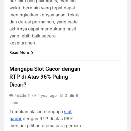
perilaku dan psikologis, memilih
waktu bermain yang tepat dapat
meningkatkan kenyamanan, fokus,
dan durasi permainan, yang pada
akhirnya dapat mendukung hasil
yang lebih baik secara
keseluruhan.
Read More
Mengapa Slot Gacor dengan
RTP di Atas 96% Paling
Dicari?
4d2ddf7
1 year ago
0
8
mins
Temukan alasan mengapa
slot
gacor
dengan RTP di atas 96%
menjadi pilihan utama para pemain