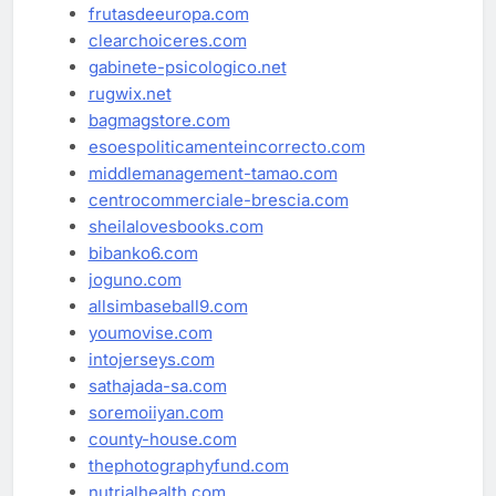
frutasdeeuropa.com
clearchoiceres.com
gabinete-psicologico.net
rugwix.net
bagmagstore.com
esoespoliticamenteincorrecto.com
middlemanagement-tamao.com
centrocommerciale-brescia.com
sheilalovesbooks.com
bibanko6.com
joguno.com
allsimbaseball9.com
youmovise.com
intojerseys.com
sathajada-sa.com
soremoiiyan.com
county-house.com
thephotographyfund.com
nutrialhealth.com