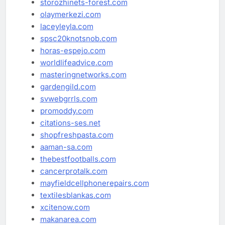
storozhinets-forest.com
olaymerkezi.com
laceyleyla.com
spsc20knotsnob.com
horas-espejo.com
worldlifeadvice.com
masteringnetworks.com
gardengild.com
svwebgrrls.com
promoddy.com
citations-ses.net
shopfreshpasta.com
aaman-sa.com
thebestfootballs.com
cancerprotalk.com
mayfieldcellphonerepairs.com
textilesblankas.com
xcitenow.com
makanarea.com