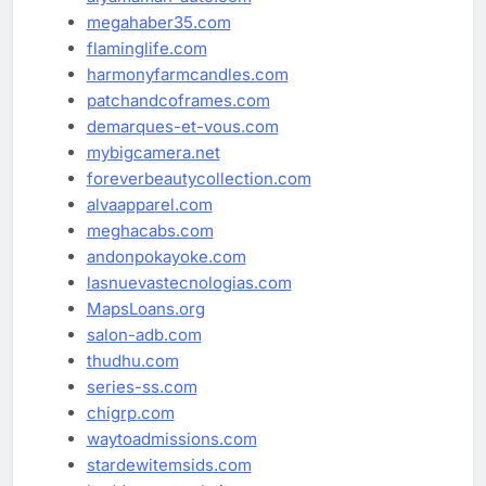
megahaber35.com
flaminglife.com
harmonyfarmcandles.com
patchandcoframes.com
demarques-et-vous.com
mybigcamera.net
foreverbeautycollection.com
alvaapparel.com
meghacabs.com
andonpokayoke.com
lasnuevastecnologias.com
MapsLoans.org
salon-adb.com
thudhu.com
series-ss.com
chigrp.com
waytoadmissions.com
stardewitemsids.com