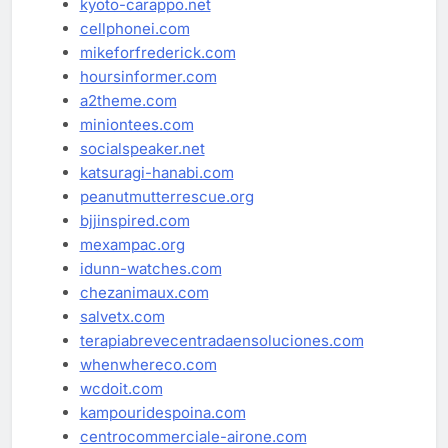
kyoto-carappo.net
cellphonei.com
mikeforfrederick.com
hoursinformer.com
a2theme.com
miniontees.com
socialspeaker.net
katsuragi-hanabi.com
peanutmutterrescue.org
bjjinspired.com
mexampac.org
idunn-watches.com
chezanimaux.com
salvetx.com
terapiabrevecentradaensoluciones.com
whenwhereco.com
wcdoit.com
kampouridespoina.com
centrocommerciale-airone.com