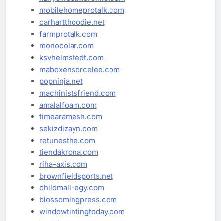
mobilehomeprotalk.com
carhartthoodie.net
farmprotalk.com
monocolar.com
ksvhelmstedt.com
maboxensorcelee.com
popninja.net
machinistsfriend.com
amalalfoam.com
timearamesh.com
sekizdizayn.com
retunesthe.com
tiendakrona.com
riha-axis.com
brownfieldsports.net
childmall-egy.com
blossomingpress.com
windowtintingtoday.com