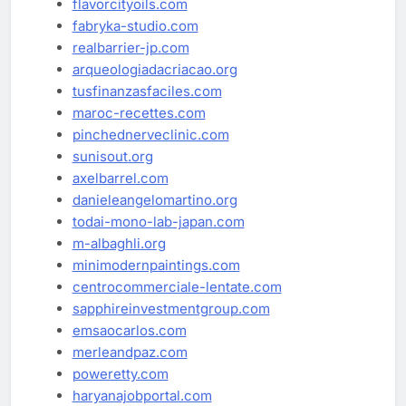
flavorcityoils.com
fabryka-studio.com
realbarrier-jp.com
arqueologiadacriacao.org
tusfinanzasfaciles.com
maroc-recettes.com
pinchednerveclinic.com
sunisout.org
axelbarrel.com
danieleangelomartino.org
todai-mono-lab-japan.com
m-albaghli.org
minimodernpaintings.com
centrocommerciale-lentate.com
sapphireinvestmentgroup.com
emsaocarlos.com
merleandpaz.com
poweretty.com
haryanajobportal.com